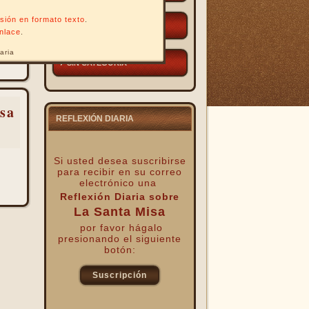
ersión en formato texto
.
OTROS
enlace
.
aria
SIN CATEGORÍA
sa
REFLEXIÓN DIARIA
Si usted desea suscribirse
para recibir
en su correo
electrónico una
Reflexión Diaria sobre
La Santa Misa
por favor hágalo
presionando el siguiente
botón:
Suscripción
kk