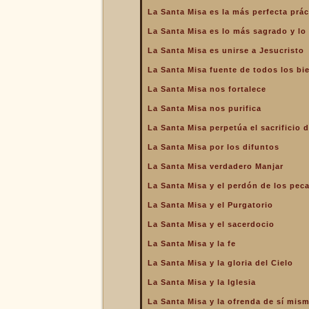
de la Iglesia
La Santa Misa es la más perfecta prác
La Santa Misa es la más
La Santa Misa es lo más sagrado y l
perfecta oración
La Santa Misa es unirse a Jesucristo
La Santa Misa es la más
perfecta práctica de la
La Santa Misa fuente de todos los bi
caridad
La Santa Misa nos fortalece
La Santa Misa es lo más
sagrado y lo más grande
La Santa Misa nos purifica
La Santa Misa es medicina
La Santa Misa perpetúa el sacrificio d
La Santa Misa es unirse a
La Santa Misa por los difuntos
Jesucristo
La Santa Misa verdadero Manjar
La Santa Misa escuela de
amor
La Santa Misa y el perdón de los pec
La Santa Misa escuela de
La Santa Misa y el Purgatorio
santidad
La Santa Misa y el sacerdocio
La Santa Misa fuente de
La Santa Misa y la fe
todos los bienes
La Santa Misa y la gloria del Cielo
La Santa Misa le da la
mayor gloria a Dios
La Santa Misa y la Iglesia
La Santa Misa nos enseña
La Santa Misa y la ofrenda de sí mis
a cargar nuestra cruz