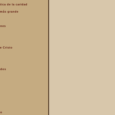
tica de la caridad
o más grande
enes
e Cristo
ados
mo