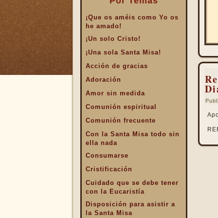
Por Temas
¡Que os améis como Yo os
he amado!
¡Un solo Cristo!
¡Una sola Santa Misa!
Acción de gracias
Re
Adoración
Di
Amor sin medida
Publ
Comunión espiritual
Apo
Comunión frecuente
RE
Con la Santa Misa todo sin
ella nada
Consumarse
Cristificación
Cuidado que se debe tener
con la Eucaristía
Disposición para asistir a
la Santa Misa