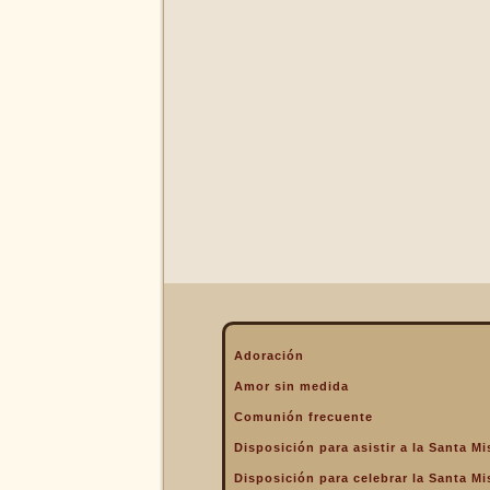
La Eucaristía enciende
nuestros corazones
La Eucaristía fuente de la
alegría cristiana
La Eucaristía fuente de la
gracia
La Eucaristía nos protege
La Eucaristía Pan de Vida
La Eucaristía Sacramento
de amor
La Eucaristía verdadero
alimento
La Eucaristía y la
Encarnación
La Eucaristía y la Pasión
Adoración
de Cristo
Amor sin medida
La Misa por encima de
Comunión frecuente
todo
Disposición para asistir a la Santa Mi
La Santa Misa a la hora de
la muerte
Disposición para celebrar la Santa Mi