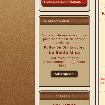
MILAGROS EUCARÍSTICOS
Sá
R
REFLEXIÓN DIARIA
Si usted desea suscribirse
para recibir
en su correo
electrónico una
Reflexión Diaria sobre
La Santa Misa
por favor hágalo
presionando el siguiente
botón:
Suscripción
A
ht
kk
co
REFLEXIONES