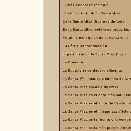
La Santa Misa alcanza el
El más poderoso remedio
mayor mérito
El valor infinto de la Santa Misa
La Santa Misa aumenta la
gloria a todos los santos
En la Santa Misa Dios nos da todo
del Cielo
En la Santa Misa recibimos todas las 
La Santa Misa centro y
culmen de la vida cristiana
Frutos y beneficios de la Santa Misa
La Santa Misa centro y raíz
Fusión y transformación
de la vida sacerdotal
Importancia de la Santa Misa Diaria
La Santa Misa Dominical
La Comunión
La Santa Misa es el acto
La Eucaristía verdadero alimento
más saludable
La Santa Misa centro y culmen de la v
La Santa Misa es el amor
de Cristo hasta el extremo
La Santa Misa escuela de amor
La Santa Misa es el
La Santa Misa es el acto más saludab
compendio de todo lo
bueno que hay en la Iglesia
La Santa Misa es el amor de Cristo ha
La Santa Misa es el mismo
La Santa Misa es el mismo sacrificio 
sacrificio de Cristo
La Santa Misa es la fuente y la cumbre
La Santa Misa es la fuente
y la cumbre de toda la vida
La Santa Misa es la más perfecta ora