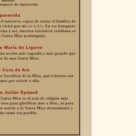
mundo.
augural de Aparecida
parecida
 del universo, capaz de saciar el hambre de
a vivirá por mi
. En ese banquete
(Jn 6,57)
erna y así, nuestra existencia cotidiana se
a Santa Misa prolongada.
o María de Ligorio
una acción más sagrada y más grande que
ón de una Santa Misa.
 Cura de Ars
o Sacrificio de la Misa, qué esfuerzo tan
mos por asistir a ella.
o Julián Eymard
 Santa Misa es el acto de religión más
cosa para glorificar más a Dios, ni para
e asistir a la Santa Misa devotamente y
do como sea posible.