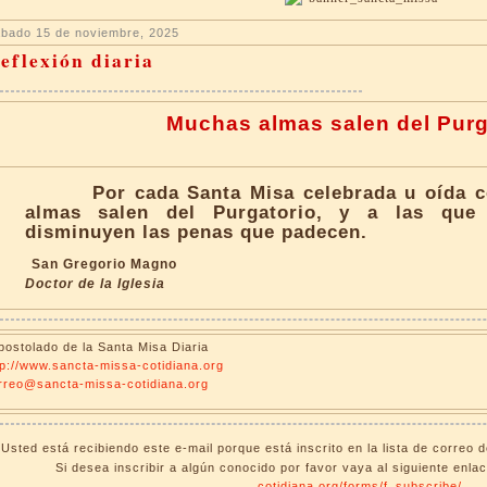
bado 15 de noviembre, 2025
eflexión diaria
Muchas almas salen del Purg
Por cada Santa Misa celebrada u oída 
almas salen del Purgatorio, y a las que 
disminuyen las penas que padecen.
San Gregorio Magno
Doctor de la Iglesia
postolado de la Santa Misa Diaria
tp://www.sancta-missa-cotidiana.org
rreo@sancta-missa-cotidiana.org
Usted está recibiendo este e-mail porque está inscrito en la lista de correo 
Si desea inscribir a algún conocido por favor vaya al siguiente enla
cotidiana.org/forms/f_subscribe/