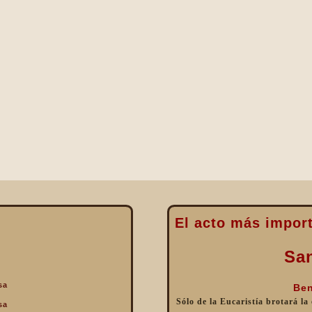
El acto más import
Sa
sa
Ben
Sólo de la Eucaristía brotará la
sa