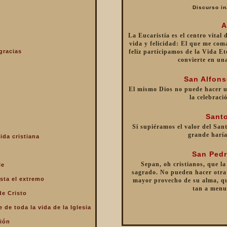
Discurso in
A
La Eucaristía es el centro vital
vida y felicidad: El que me com
gracias
feliz participamos de la Vida Et
convierte en un
San Alfons
El mismo Dios no puede hacer 
la celebraci
Santo
Si supiéramos el valor del Sant
grande haría
ida cristiana
San Pedr
Sepan, oh cristianos, que la
le
sagrado. No pueden hacer otra 
sta el extremo
mayor provecho de su alma, qu
tan a menu
de Cristo
 de toda la vida de la Iglesia
ción