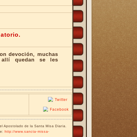
BEATOS
SIERVOS DE DIOS
atorio.
PAPAS
con devoción, muchas
allí quedan se les
IGLESIA, DOCUMENTOS
CARDENALES
OBISPOS
VENERABLES
del Apostolado de la Santa Misa Diaria.
ce:
http://www.sancta-missa-
SACERDOTES