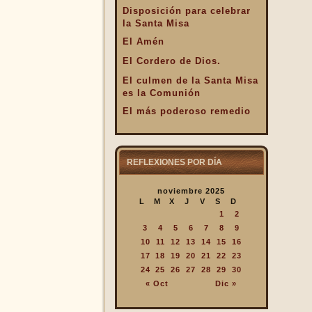
Disposición para celebrar
la Santa Misa
El Amén
El Cordero de Dios.
El culmen de la Santa Misa
es la Comunión
El más poderoso remedio
El Pan de la Palabra y el
Pan Eucarístico
El Pan nuestro de cada día.
REFLEXIONES POR DÍA
El silencio en la Santa
noviembre 2025
Misa
L
M
X
J
V
S
D
El valor infinto de la Santa
1
2
Misa
3
4
5
6
7
8
9
En la Santa Misa Dios nos
10
11
12
13
14
15
16
da todo
17
18
19
20
21
22
23
24
25
26
27
28
29
30
En la Santa Misa la Iglesia
« Oct
Dic »
se ofrece a sí misma
En la Santa Misa recibimos