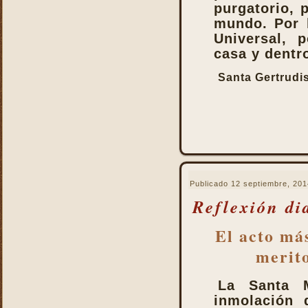
Santo
purgatorio, 
La Santa Misa y el Martirio
mundo. Por l
Universal, 
La Santa Misa y el perdón
de los pecados
casa y dentro
La Santa Misa y el
Santa Gertrudi
Purgatorio
La Santa Misa y el Reino
de Dios
La Santa Misa y el
sacerdocio
La Santa Misa y la cruz
La Santa Misa y la familia
Publicado
12 septiembre, 201
La Santa Misa y la fe
Reflexión di
La Santa Misa y la gloria
El acto má
del Cielo
La Santa Misa y la Iglesia
merito
La Santa Misa y la Justicia
Divina
La Santa M
La Santa Misa y la labor
inmolación 