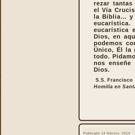
rezar tantas
Reparación
el Vía Cruci
Ser Eucaristía
la Biblia… y
eucarísti
Sin etiqueta
eucarística 
Transubstanciación
Dios, en aq
Un milagro de amor
podemos con
Único, Él la 
todo. Pidamo
nos enseñe 
Dios.
S.S. Francisco
Homilía en Sant
Publicado
14 febrero, 2014