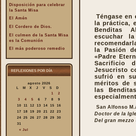
Disposición para celebrar
la Santa Misa
Téngase en 
El Amén
la práctica, 
El Cordero de Dios.
Benditas A
El culmen de la Santa Misa
escuchar l
es la Comunión
recomendarla
El más poderoso remedio
la Pasión de
«Padre Etern
El Pan de la Palabra y el
Sacrificio
Pan Eucarístico
Jesucristo c
El Pan nuestro de cada día.
REFLEXIONES POR DÍA
sufrió en s
El silencio en la Santa
méritos de 
agosto 2026
Misa
L
M
X
J
V
S
D
las Bendita
El valor infinto de la Santa
1
2
especialmente
Misa
3
4
5
6
7
8
9
En la Santa Misa Dios nos
10
11
12
13
14
15
16
San Alfonso M.
da todo
17
18
19
20
21
22
23
Doctor de la Igl
24
25
26
27
28
29
30
En la Santa Misa la Iglesia
Del gran mezzo d
31
se ofrece a sí misma
« Jul
En la Santa Misa recibimos