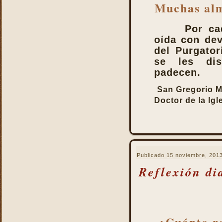
Muchas alm
Por ca
oída con de
del Purgator
se les di
padecen.
San Gregorio 
Doctor de la Igl
Publicado
15 noviembre, 201
Reflexión di
¿Cuánto re