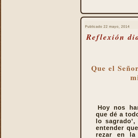
Misa
Nuestra vida debe ser una
Santa Misa prolongada
Nuestro sacrificio se
Publicado
22 mayo, 2014
transforma en el sacrificio
de Cristo
Reflexión di
Ofertorio
Participación
Partícipes de la naturaleza
divina
Que el Señor
Petición y acción de
mi
gracias
Plegarias Eucarísticas
Por Cristo con Él y en Él
Preparación para la Santa
Hoy nos har
Misa
que dé a tod
Real y verdadera presencia
lo sagrado’,
de Jesús en la Eucaristía
entender que
remotepost@sancta-missa-
rezar en la 
cotidiana.org