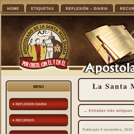
HOME
ETIQUETAS
REFLEXIÓN – DIARIA
RECU
La Santa M
MENU
REFLEXIÓN DIARIA
←
Entradas más antiguas
RECURSOS
Publicado
6 noviembre, 2015