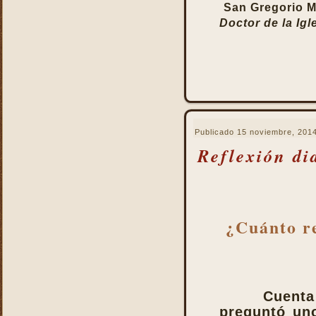
La Eucaristía enciende
San Gregorio 
nuestros corazones
Doctor de la Igl
La Eucaristía fuente de la
alegría cristiana
La Eucaristía fuente de la
gracia
La Eucaristía nos protege
La Eucaristía Pan de Vida
Publicado
15 noviembre, 201
La Eucaristía Sacramento
de amor
Reflexión di
La Eucaristía verdadero
alimento
La Eucaristía y la
Encarnación
¿Cuánto re
La Eucaristía y la Pasión
de Cristo
La Misa por encima de
todo
La Santa Misa a la hora de
Cuen
la muerte
preguntó un