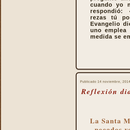
La Santa Misa alcanza el
cuando yo m
mayor mérito
respondió:
La Santa Misa aumenta la
rezas tú po
gloria a todos los santos
Evangelio d
del Cielo
uno emplea 
La Santa Misa centro y
medida se em
culmen de la vida cristiana
La Santa Misa centro y raíz
de la vida sacerdotal
La Santa Misa Dominical
La Santa Misa es el acto
más saludable
La Santa Misa es el amor
Publicado
14 noviembre, 201
de Cristo hasta el extremo
Reflexión di
La Santa Misa es el
compendio de todo lo
bueno que hay en la Iglesia
La Santa Misa es el mismo
sacrificio de Cristo
La Santa Mi
La Santa Misa es la fuente
pecados ve
y la cumbre de toda la vida