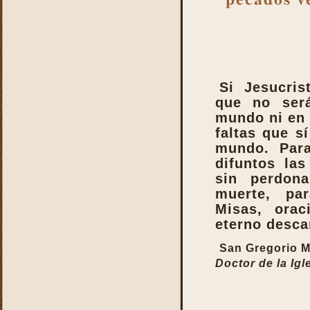
de la Iglesia
La Santa Misa es la más
perfecta oración
La Santa Misa es la más
perfecta práctica de la
caridad
Si Jesucris
La Santa Misa es lo más
que no ser
sagrado y lo más grande
mundo ni en 
La Santa Misa es medicina
faltas que s
La Santa Misa es unirse a
mundo. Par
Jesucristo
difuntos las
La Santa Misa escuela de
sin perdon
amor
muerte, pa
La Santa Misa escuela de
Misas, ora
santidad
eterno desca
La Santa Misa fuente de
San Gregorio 
todos los bienes
Doctor de la Igl
La Santa Misa le da la
mayor gloria a Dios
La Santa Misa nos enseña
a cargar nuestra cruz