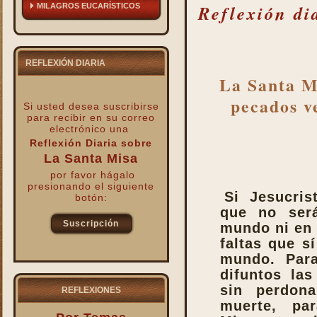
Reflexión di
MILAGROS EUCARÍSTICOS
REFLEXIÓN DIARIA
La Santa Mi
pecados ve
Si usted desea suscribirse
para recibir
en su correo
electrónico una
Reflexión Diaria sobre
La Santa Misa
por favor hágalo
presionando el siguiente
Si Jesucris
botón:
que no ser
Suscripción
mundo ni en 
faltas que s
kk
mundo. Par
difuntos las
sin perdon
REFLEXIONES
muerte, pa