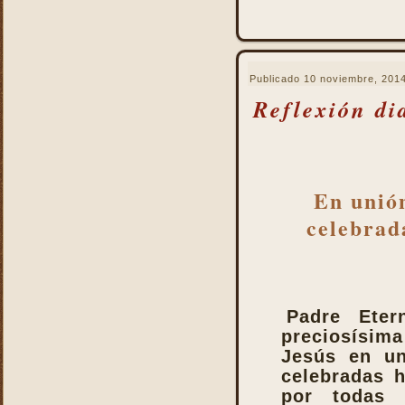
La Santa Misa nos fortalece
La Santa Misa nos libra del
infierno y nos da la
salvación
Publicado
10 noviembre, 201
Reflexión di
La Santa Misa nos purifica
La Santa Misa perpetúa el
sacrificio de Cristo
La Santa Misa por los
difuntos
En unión
La Santa Misa verdadero
celebrad
descanso
La Santa Misa verdadero
Manjar
La Santa Misa verdadero
Pan del Cielo
Padre Eter
La Santa Misa y el Cielo
preciosísim
La Santa Misa y el Cielo
Jesús en un
sobre la tierra
celebradas 
La Santa Misa y el Espíritu
por todas 