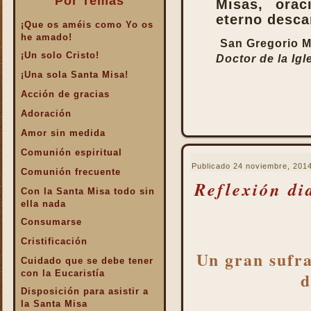
Por Temas
Misas, ora
eterno desca
¡Que os améis como Yo os
he amado!
San Gregorio 
¡Un solo Cristo!
Doctor de la Igl
¡Una sola Santa Misa!
Acción de gracias
Adoración
Amor sin medida
Comunión espiritual
Publicado
24 noviembre, 201
Comunión frecuente
Reflexión di
Con la Santa Misa todo sin
ella nada
Consumarse
Cristificación
Un gran sufra
Cuidado que se debe tener
con la Eucaristía
d
Disposición para asistir a
la Santa Misa