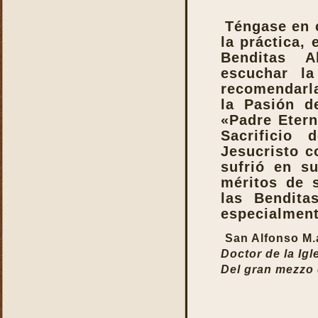
virtudes
Téngase en 
La Santa Misa y los
la práctica, 
Ángeles
Benditas A
La Santa Misa y los Santos
escuchar l
La Santa Misa y nuestra
recomendarla
transformación en Cristo
la Pasión de
La suprema adoración
«Padre Etern
Las cuatro finalidades de
Sacrificio
la Santa Misa
Jesucristo c
María Santísima y la
sufrió en s
Eucaristía
méritos de 
María Santísima y la Santa
las Bendita
Misa
especialmente
Misas Gregorianas
San Alfonso M.
Misterio de unidad
Doctor de la Igl
Necesidad de aprender lo
Del gran mezzo d
que es la Santa Misa
No hay cosa que más odie
el demonio que la Santa