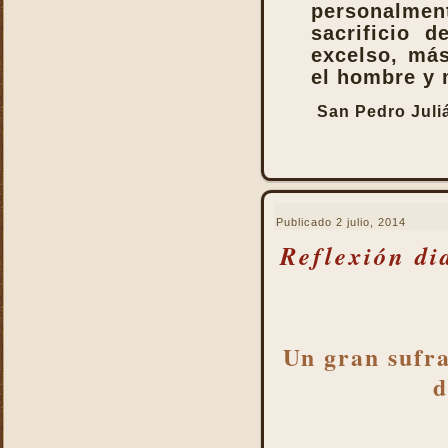
Pastoral
personalme
La Santa Misa y la ofrenda
sacrificio 
de sí mismo
excelso, más
La Santa Misa y la Palabra
el hombre y 
de Dios
San Pedro Jul
La Santa Misa y la pureza
La Santa Misa y la
Resurrección
La Santa Misa y la salud
del alma y del cuerpo
Publicado
2 julio, 2014
La Santa Misa y la salud
Reflexión di
del alma y del cuerpo
La Santa Misa y la
salvación de mundo
La Santa Misa y la santidad
Un gran sufra
La Santa Misa y la tibieza.
La Santa Misa y la unidad
d
La Santa Misa y la Vida
Eterna
La Santa Misa y las