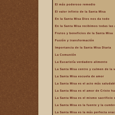
La Santa Misa alcanza el
El más poderoso remedio
mayor mérito
El valor infinto de la Santa Misa
La Santa Misa aumenta la
gloria a todos los santos
En la Santa Misa Dios nos da todo
del Cielo
En la Santa Misa recibimos todas las 
La Santa Misa centro y
culmen de la vida cristiana
Frutos y beneficios de la Santa Misa
La Santa Misa centro y raíz
Fusión y transformación
de la vida sacerdotal
Importancia de la Santa Misa Diaria
La Santa Misa Dominical
La Comunión
La Santa Misa es el acto
La Eucaristía verdadero alimento
más saludable
La Santa Misa centro y culmen de la v
La Santa Misa es el amor
de Cristo hasta el extremo
La Santa Misa escuela de amor
La Santa Misa es el
La Santa Misa es el acto más saludab
compendio de todo lo
bueno que hay en la Iglesia
La Santa Misa es el amor de Cristo ha
La Santa Misa es el mismo
La Santa Misa es el mismo sacrificio 
sacrificio de Cristo
La Santa Misa es la fuente y la cumbre
La Santa Misa es la fuente
y la cumbre de toda la vida
La Santa Misa es la más perfecta ora