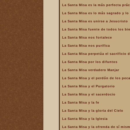
de la Iglesia
La Santa Misa es la más perfecta prác
La Santa Misa es la más
La Santa Misa es lo más sagrado y l
perfecta oración
La Santa Misa es unirse a Jesucristo
La Santa Misa es la más
perfecta práctica de la
La Santa Misa fuente de todos los bi
caridad
La Santa Misa nos fortalece
La Santa Misa es lo más
sagrado y lo más grande
La Santa Misa nos purifica
La Santa Misa es medicina
La Santa Misa perpetúa el sacrificio d
La Santa Misa es unirse a
La Santa Misa por los difuntos
Jesucristo
La Santa Misa verdadero Manjar
La Santa Misa escuela de
amor
La Santa Misa y el perdón de los pec
La Santa Misa escuela de
La Santa Misa y el Purgatorio
santidad
La Santa Misa y el sacerdocio
La Santa Misa fuente de
La Santa Misa y la fe
todos los bienes
La Santa Misa y la gloria del Cielo
La Santa Misa le da la
mayor gloria a Dios
La Santa Misa y la Iglesia
La Santa Misa nos enseña
La Santa Misa y la ofrenda de sí mis
a cargar nuestra cruz