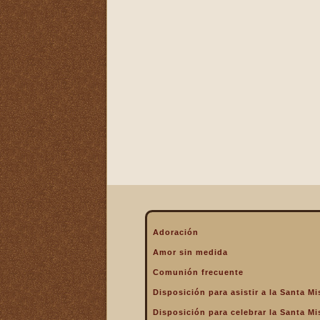
La Eucaristía enciende
nuestros corazones
La Eucaristía fuente de la
alegría cristiana
La Eucaristía fuente de la
gracia
La Eucaristía nos protege
La Eucaristía Pan de Vida
La Eucaristía Sacramento
de amor
La Eucaristía verdadero
alimento
La Eucaristía y la
Encarnación
La Eucaristía y la Pasión
Adoración
de Cristo
Amor sin medida
La Misa por encima de
Comunión frecuente
todo
Disposición para asistir a la Santa Mi
La Santa Misa a la hora de
la muerte
Disposición para celebrar la Santa Mi