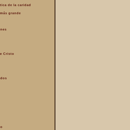
tica de la caridad
o más grande
enes
e Cristo
ados
mo