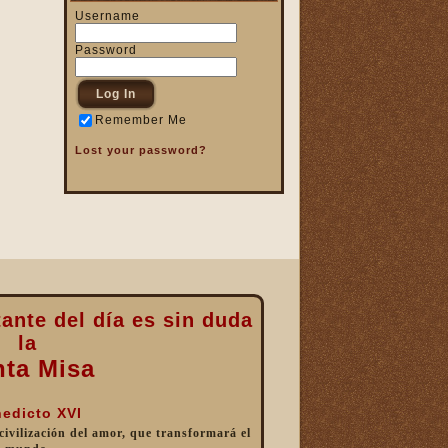
Username
Password
Remember Me
Lost your password?
ante del día es sin duda
la
nta Misa
edicto XVI
 civilización del amor, que transformará el