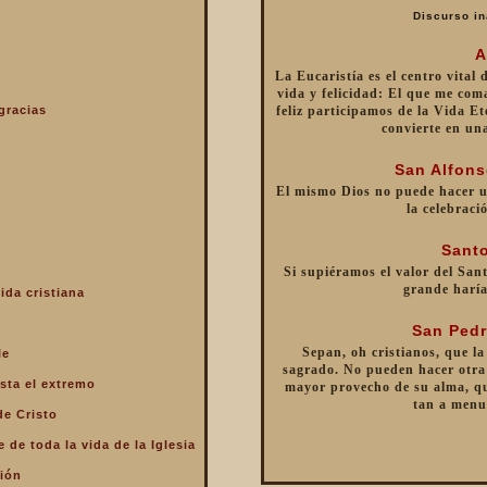
Discurso in
A
La Eucaristía es el centro vital
vida y felicidad: El que me com
gracias
feliz participamos de la Vida Et
convierte en un
San Alfons
El mismo Dios no puede hacer 
la celebraci
Santo
Si supiéramos el valor del Sant
grande haría
ida cristiana
San Pedr
Sepan, oh cristianos, que la
le
sagrado. No pueden hacer otra 
sta el extremo
mayor provecho de su alma, qu
tan a menu
de Cristo
 de toda la vida de la Iglesia
ción