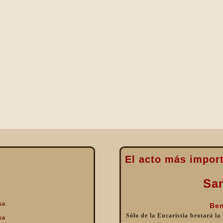
El acto más import
Sa
sa
Ben
Sólo de la Eucaristía brotará la
sa