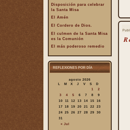
Disposición para celebrar
la Santa Misa
El Amén
El Cordero de Dios.
Publ
El culmen de la Santa Misa
R
es la Comunión
El más poderoso remedio
El Pan de la Palabra y el
Pan Eucarístico
El Pan nuestro de cada día.
REFLEXIONES POR DÍA
El silencio en la Santa
agosto 2026
Misa
L
M
X
J
V
S
D
El valor infinto de la Santa
1
2
Misa
3
4
5
6
7
8
9
En la Santa Misa Dios nos
10
11
12
13
14
15
16
da todo
17
18
19
20
21
22
23
24
25
26
27
28
29
30
En la Santa Misa la Iglesia
31
se ofrece a sí misma
« Jul
En la Santa Misa recibimos