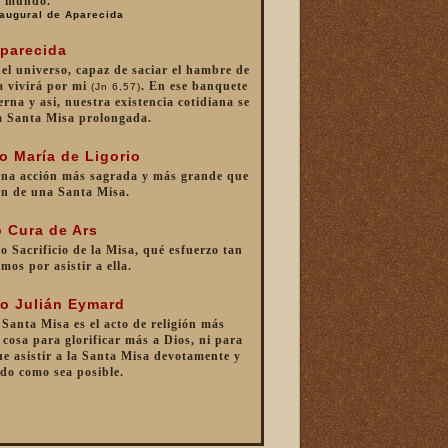
mundo.
augural de Aparecida
parecida
 del universo, capaz de saciar el hambre de
a vivirá por mi
. En ese banquete
(Jn 6,57)
erna y así, nuestra existencia cotidiana se
a Santa Misa prolongada.
o María de Ligorio
una acción más sagrada y más grande que
ón de una Santa Misa.
 Cura de Ars
o Sacrificio de la Misa, qué esfuerzo tan
mos por asistir a ella.
o Julián Eymard
 Santa Misa es el acto de religión más
cosa para glorificar más a Dios, ni para
e asistir a la Santa Misa devotamente y
do como sea posible.