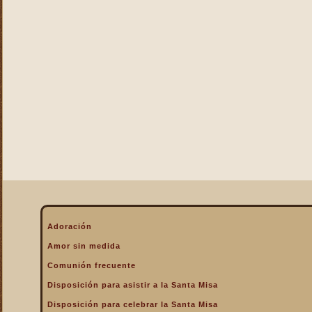
La Eucaristía enciende
nuestros corazones
La Eucaristía fuente de la
alegría cristiana
La Eucaristía fuente de la
gracia
La Eucaristía nos protege
La Eucaristía Pan de Vida
La Eucaristía Sacramento
de amor
La Eucaristía verdadero
alimento
La Eucaristía y la
Encarnación
La Eucaristía y la Pasión
Adoración
de Cristo
Amor sin medida
La Misa por encima de
Comunión frecuente
todo
Disposición para asistir a la Santa Misa
La Santa Misa a la hora de
la muerte
Disposición para celebrar la Santa Misa