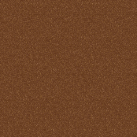
Misa
Nuestra vida debe ser una
Santa Misa prolongada
Nuestro sacrificio se
transforma en el sacrificio
de Cristo
Ofertorio
Participación
Partícipes de la naturaleza
divina
Petición y acción de
gracias
Plegarias Eucarísticas
Por Cristo con Él y en Él
Preparación para la Santa
Misa
Real y verdadera presencia
de Jesús en la Eucaristía
remotepost@sancta-missa-
cotidiana.org