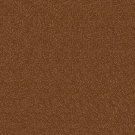
virtudes
La Santa Misa y los
Ángeles
La Santa Misa y los Santos
La Santa Misa y nuestra
transformación en Cristo
La suprema adoración
Las cuatro finalidades de
la Santa Misa
María Santísima y la
Eucaristía
María Santísima y la Santa
Misa
Misas Gregorianas
Misterio de unidad
Necesidad de aprender lo
que es la Santa Misa
No hay cosa que más odie
el demonio que la Santa