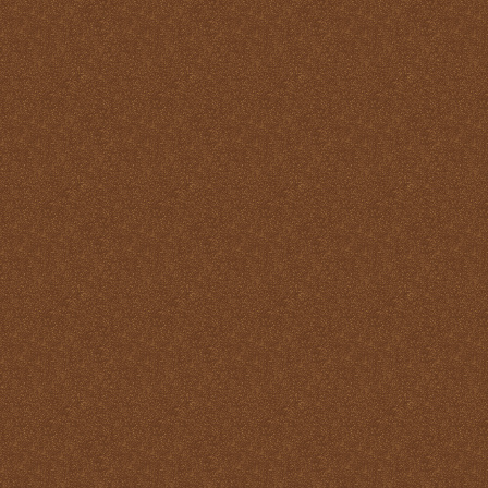
Santo
La Santa Misa y el Martirio
La Santa Misa y el perdón
de los pecados
La Santa Misa y el
Purgatorio
La Santa Misa y el Reino
de Dios
La Santa Misa y el
sacerdocio
La Santa Misa y la cruz
La Santa Misa y la familia
La Santa Misa y la fe
La Santa Misa y la gloria
del Cielo
La Santa Misa y la Iglesia
La Santa Misa y la Justicia
Divina
La Santa Misa y la labor