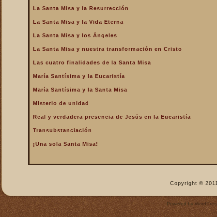
La Santa Misa y la Resurrección
La Santa Misa nos fortalece
La Santa Misa y la Vida Eterna
La Santa Misa nos libra del
infierno y nos da la
La Santa Misa y los Ángeles
salvación
La Santa Misa y nuestra transformación en Cristo
La Santa Misa nos purifica
Las cuatro finalidades de la Santa Misa
La Santa Misa perpetúa el
sacrificio de Cristo
María Santísima y la Eucaristía
La Santa Misa por los
María Santísima y la Santa Misa
difuntos
Misterio de unidad
La Santa Misa verdadero
Real y verdadera presencia de Jesús en la Eucaristía
descanso
Transubstanciación
La Santa Misa verdadero
Manjar
¡Una sola Santa Misa!
La Santa Misa verdadero
Pan del Cielo
La Santa Misa y el Cielo
Copyright © 2011
La Santa Misa y el Cielo
sobre la tierra
Powered by
WordPres
La Santa Misa y el Espíritu