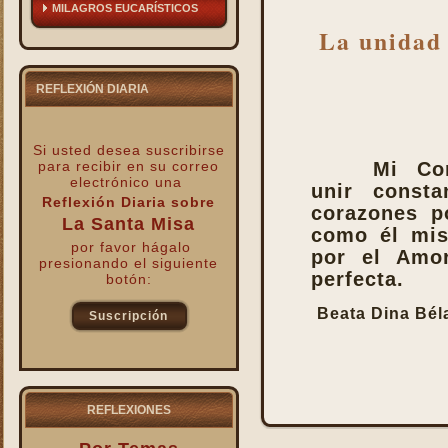
MILAGROS EUCARÍSTICOS
La unidad 
REFLEXIÓN DIARIA
Si usted desea suscribirse
para recibir
en su correo
Mi Co
electrónico una
unir const
Reflexión Diaria sobre
corazones p
La Santa Misa
como él mis
por favor hágalo
por el Amor
presionando el siguiente
perfecta.
botón:
Beata Dina Bél
Suscripción
kk
REFLEXIONES