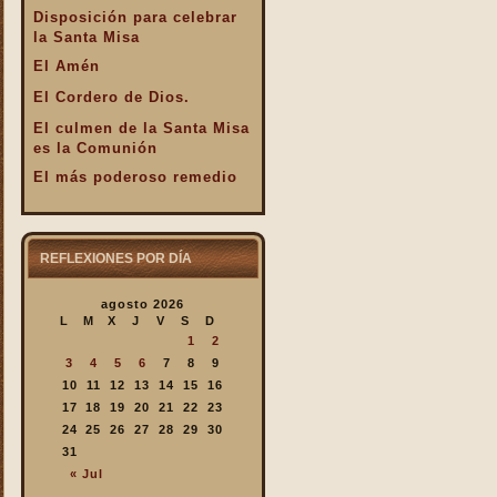
Disposición para celebrar
la Santa Misa
El Amén
El Cordero de Dios.
El culmen de la Santa Misa
es la Comunión
El más poderoso remedio
El Pan de la Palabra y el
Pan Eucarístico
El Pan nuestro de cada día.
REFLEXIONES POR DÍA
El silencio en la Santa
agosto 2026
Misa
L
M
X
J
V
S
D
El valor infinto de la Santa
1
2
Misa
3
4
5
6
7
8
9
En la Santa Misa Dios nos
10
11
12
13
14
15
16
da todo
17
18
19
20
21
22
23
24
25
26
27
28
29
30
En la Santa Misa la Iglesia
31
se ofrece a sí misma
« Jul
En la Santa Misa recibimos