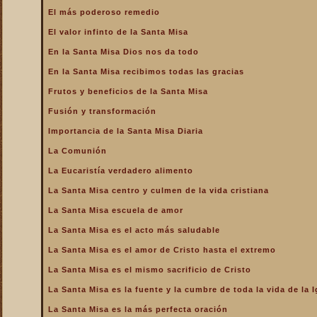
La Santa Misa alcanza el
El más poderoso remedio
mayor mérito
El valor infinto de la Santa Misa
La Santa Misa aumenta la
gloria a todos los santos
En la Santa Misa Dios nos da todo
del Cielo
En la Santa Misa recibimos todas las gracias
La Santa Misa centro y
culmen de la vida cristiana
Frutos y beneficios de la Santa Misa
La Santa Misa centro y raíz
Fusión y transformación
de la vida sacerdotal
Importancia de la Santa Misa Diaria
La Santa Misa Dominical
La Comunión
La Santa Misa es el acto
La Eucaristía verdadero alimento
más saludable
La Santa Misa centro y culmen de la vida cristiana
La Santa Misa es el amor
de Cristo hasta el extremo
La Santa Misa escuela de amor
La Santa Misa es el
La Santa Misa es el acto más saludable
compendio de todo lo
bueno que hay en la Iglesia
La Santa Misa es el amor de Cristo hasta el extremo
La Santa Misa es el mismo
La Santa Misa es el mismo sacrificio de Cristo
sacrificio de Cristo
La Santa Misa es la fuente y la cumbre de toda la vida de la I
La Santa Misa es la fuente
y la cumbre de toda la vida
La Santa Misa es la más perfecta oración