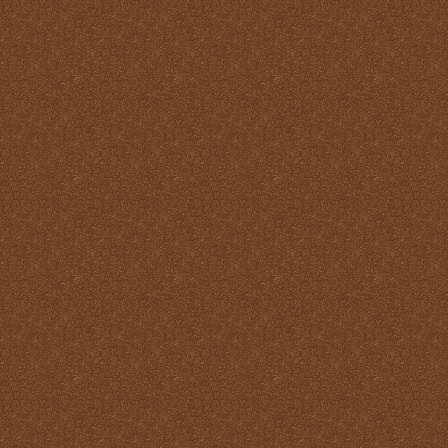
Reparación
Ser Eucaristía
Sin etiqueta
Transubstanciación
Un milagro de amor