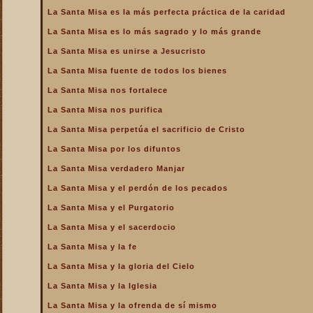
de la Iglesia
La Santa Misa es la más perfecta práctica de la caridad
La Santa Misa es la más
La Santa Misa es lo más sagrado y lo más grande
perfecta oración
La Santa Misa es unirse a Jesucristo
La Santa Misa es la más
perfecta práctica de la
La Santa Misa fuente de todos los bienes
caridad
La Santa Misa nos fortalece
La Santa Misa es lo más
sagrado y lo más grande
La Santa Misa nos purifica
La Santa Misa es medicina
La Santa Misa perpetúa el sacrificio de Cristo
La Santa Misa es unirse a
La Santa Misa por los difuntos
Jesucristo
La Santa Misa verdadero Manjar
La Santa Misa escuela de
amor
La Santa Misa y el perdón de los pecados
La Santa Misa escuela de
La Santa Misa y el Purgatorio
santidad
La Santa Misa y el sacerdocio
La Santa Misa fuente de
La Santa Misa y la fe
todos los bienes
La Santa Misa y la gloria del Cielo
La Santa Misa le da la
mayor gloria a Dios
La Santa Misa y la Iglesia
La Santa Misa nos enseña
La Santa Misa y la ofrenda de sí mismo
a cargar nuestra cruz