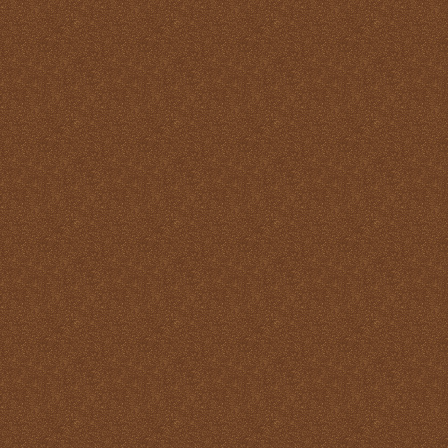
Pastoral
La Santa Misa y la ofrenda
de sí mismo
La Santa Misa y la Palabra
de Dios
La Santa Misa y la pureza
La Santa Misa y la
Resurrección
La Santa Misa y la salud
del alma y del cuerpo
La Santa Misa y la salud
del alma y del cuerpo
La Santa Misa y la
salvación de mundo
La Santa Misa y la santidad
La Santa Misa y la tibieza.
La Santa Misa y la unidad
La Santa Misa y la Vida
Eterna
La Santa Misa y las