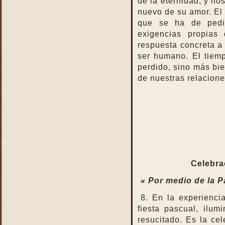
de la eternidad, y no
Pastoral
nuevo de su amor. El 
La Santa Misa y la ofrenda
que se ha de pedir
de sí mismo
exigencias propias
La Santa Misa y la Palabra
respuesta concreta a 
de Dios
ser humano. El tiem
La Santa Misa y la pureza
perdido, sino más bi
La Santa Misa y la
de nuestras relacione
Resurrección
La Santa Misa y la salud
del alma y del cuerpo
La Santa Misa y la salud
del alma y del cuerpo
La Santa Misa y la
salvación de mundo
La Santa Misa y la santidad
Celebra
La Santa Misa y la tibieza.
« Por medio de la P
La Santa Misa y la unidad
8. En la experienci
La Santa Misa y la Vida
fiesta pascual, ilum
Eterna
resucitado. Es la ce
La Santa Misa y las