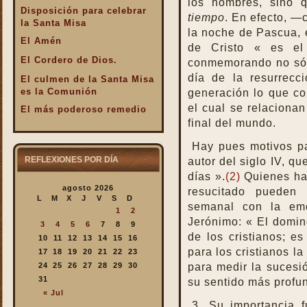
los hombres, sino 
Disposición para celebrar
tiempo
. En efecto, —
la Santa Misa
la noche de Pascua, e
El Amén
de Cristo « es el
El Cordero de Dios.
conmemorando no sól
día de la resurrecc
El culmen de la Santa Misa
es la Comunión
generación lo que con
el cual se relacionan 
El más poderoso remedio
final del mundo.
El Pan de la Palabra y el
Pan Eucarístico
Hay pues motivos pa
El Pan nuestro de cada día.
REFLEXIONES POR DÍA
autor del siglo IV, qu
días ».
(2)
Quienes han
El silencio en la Santa
agosto 2026
Misa
resucitado pueden 
L
M
X
J
V
S
D
semanal con la emo
El valor infinto de la Santa
1
2
Misa
Jerónimo: « El doming
3
4
5
6
7
8
9
de los cristianos; es
En la Santa Misa Dios nos
10
11
12
13
14
15
16
da todo
para los cristianos la 
17
18
19
20
21
22
23
para medir la sucesió
24
25
26
27
28
29
30
En la Santa Misa la Iglesia
31
se ofrece a sí misma
su sentido más profu
« Jul
En la Santa Misa recibimos
3. Su importancia 