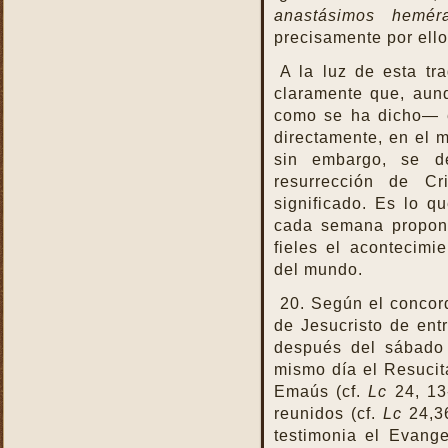
anastásimos hemér
precisamente por ello 
A la luz de esta tra
claramente que, aun
como se ha dicho— e
directamente, en el m
sin embargo, se de
resurrección de C
significado. Es lo q
cada semana propone
fieles el acontecimi
del mundo.
20. Según el concord
de Jesucristo de entr
después del sábado
mismo día el Resucit
Emaús (cf.
Lc
24, 13
reunidos (cf.
Lc
24,3
testimonia el Evange