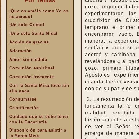
Por Temas
gozo, propio de la li
¡Que os améis como Yo os
experimentaron la
he amado!
crucifixión de Cri
¡Un solo Cristo!
temprano, el primer
¡Una sola Santa Misa!
encontraron vacío. 
manera, la experien
Acción de gracias
sentían « arder su 
Adoración
acercó y caminaba c
Amor sin medida
revelándose « al parti
gozo, primero titu
Comunión espiritual
Apóstoles experime
Comunión frecuente
cuando fueron visita
Con la Santa Misa todo sin
don de su paz y de su
ella nada
2. La resurrección d
Consumarse
fundamenta la fe cr
Cristificación
realidad, percibid
Cuidado que se debe tener
históricamente atesti
con la Eucaristía
de ver al Señor re
Disposición para asistir a
emerge de manera ab
la Santa Misa