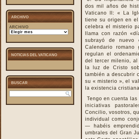
todas las gracias
dos mil años de hist
En la Santa Misa se
Vaticano II: « La Ig
cumplen todas las
ARCHIVO
tiene su origen en el
profecías
celebra el misterio 
ARCHIVO
Es Cristo mismo quien
llama con razón «dí
celebra la Santa Misa
subrayó de nuevo e
Frutos y beneficios de la
Calendario romano 
Santa Misa
regulan el ordenamie
NOTICIAS DEL VATICANO
Fusión y transformación
del tercer milenio, a
Haced esto en memoria mía
la luz de Cristo sob
Importancia de la Santa
también a descubrir 
Misa Diaria
su « misterio », el va
BUSCAR
In Persona Christi
la existencia cristia
Inmolarse
Tengo en cuenta las 
Intenciones de la Iglesia en
iniciativas pastora
la Santa Misa
Concilio, vosotros, q
La acción de gracias
individual como con
después de la Misa
— habéis emprendid
La Comunión
umbrales del Gran Ju