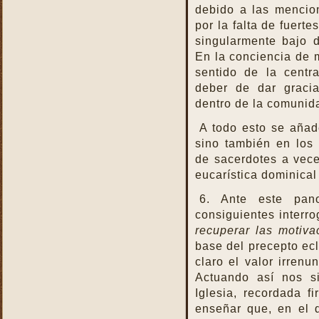
debido a las mencion
La Santa Misa nos fortalece
por la falta de fuert
La Santa Misa nos libra del
singularmente bajo de
infierno y nos da la
En la conciencia de m
salvación
sentido de la centra
La Santa Misa nos purifica
deber de dar gracia
La Santa Misa perpetúa el
dentro de la comunida
sacrificio de Cristo
A todo esto se añad
La Santa Misa por los
sino también en los
difuntos
de sacerdotes a vece
La Santa Misa verdadero
eucarística dominica
descanso
La Santa Misa verdadero
6. Ante este pan
Manjar
consiguientes interr
La Santa Misa verdadero
recuperar las motiva
Pan del Cielo
base del precepto ecl
La Santa Misa y el Cielo
claro el valor irrenu
La Santa Misa y el Cielo
Actuando así nos s
sobre la tierra
Iglesia, recordada f
La Santa Misa y el Espíritu
enseñar que, en el 