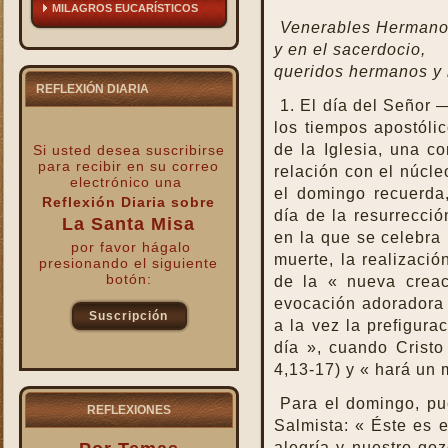
MILAGROS EUCARÍSTICOS
Venerables Hermano
y en el sacerdocio,
queridos hermanos y
REFLEXIÓN DIARIA
1. El día del Señor
los tiempos apostól
de la Iglesia, una co
Si usted desea suscribirse
para recibir
en su correo
relación con el núcle
electrónico una
el domingo recuerda
Reflexión Diaria sobre
día de la resurrecció
La Santa Misa
en la que se celebra 
por favor hágalo
muerte, la realizació
presionando el siguiente
botón:
de la « nueva creac
evocación adoradora 
Suscripción
a la vez la prefigura
día », cuando Cristo
kk
4,13-17) y « hará un
Para el domingo, pu
REFLEXIONES
Salmista: « Éste es e
alegría y nuestro goz