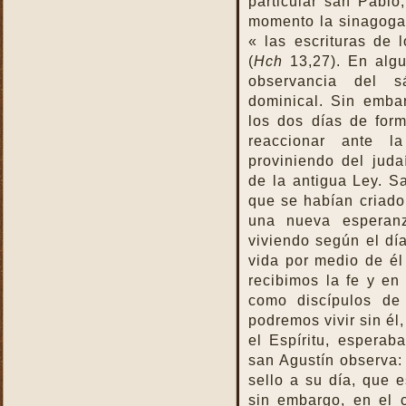
particular san Pablo
momento la sinagoga
« las escrituras de
(
Hch
13,27). En alg
observancia del s
dominical. Sin emba
los dos días de for
reaccionar ante la
proviniendo del juda
de la antigua Ley. Sa
que se habían criado
una nueva esperan
viviendo según el día
vida por medio de él 
recibimos la fe y en
como discípulos de
podremos vivir sin él,
el Espíritu, espera
san Agustín observa:
sello a su día, que e
sin embargo, en el 