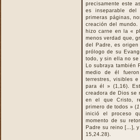
precisamente este a
virtudes
es inseparable del
La Santa Misa y los
primeras páginas, no
Ángeles
creación del mundo. 
La Santa Misa y los Santos
hizo carne en la « p
La Santa Misa y nuestra
menos verdad que, gr
transformación en Cristo
del Padre, es origen 
La suprema adoración
prólogo de su Evang
todo, y sin ella no s
Las cuatro finalidades de
la Santa Misa
Lo subraya también P
medio de él fueron
María Santísima y la
Eucaristía
terrestres, visibles 
para él » (1,16). Es
María Santísima y la Santa
Misa
creadora de Dios se 
en el que Cristo, r
Misas Gregorianas
primero de todos » (
1
Misterio de unidad
inició el proceso 
Necesidad de aprender lo
momento de su retor
que es la Santa Misa
Padre su reino […], y
No hay cosa que más odie
15,24.28).
el demonio que la Santa