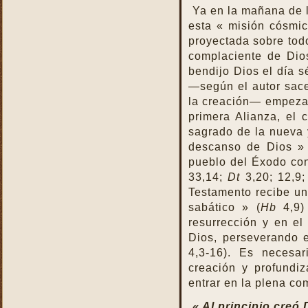
Misa
Ya en la mañana de l
Nuestra vida debe ser una
esta « misión cósmic
Santa Misa prolongada
proyectada sobre todo
Nuestro sacrificio se
complaciente de Dios
transforma en el sacrificio
bendijo Dios el día sé
de Cristo
—según el autor sacer
Ofertorio
la creación— empezaba
Participación
primera Alianza, el 
sagrado de la nueva y
Partícipes de la naturaleza
divina
descanso de Dios » 
pueblo del Éxodo con 
Petición y acción de
gracias
33,14;
Dt
3,20; 12,9
Testamento recibe una
Plegarias Eucarísticas
sabático » (
Hb
4,9)
Por Cristo con Él y en Él
resurrección y en el
Preparación para la Santa
Dios, perseverando e
Misa
4,3-16). Es necesar
Real y verdadera presencia
creación y profundi
de Jesús en la Eucaristía
entrar en la plena c
remotepost@sancta-missa-
cotidiana.org
« Al principio creó D