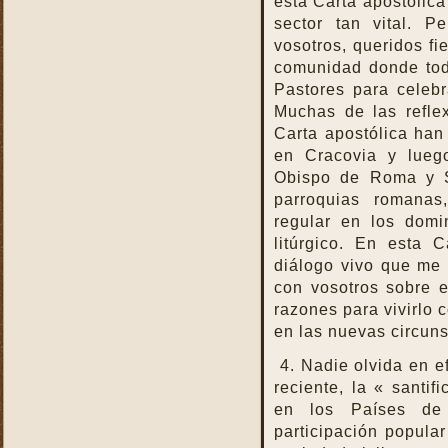
esta Carta apostólica
La Eucaristía enciende
nuestros corazones
sector tan vital. 
vosotros, queridos f
La Eucaristía fuente de la
alegría cristiana
comunidad donde tod
Pastores para celebr
La Eucaristía fuente de la
gracia
Muchas de las refle
Carta apostólica han
La Eucaristía nos protege
en Cracovia y lueg
La Eucaristía Pan de Vida
Obispo de Roma y S
La Eucaristía Sacramento
parroquias romanas
de amor
regular en los domi
La Eucaristía verdadero
litúrgico. En esta 
alimento
diálogo vivo que me g
La Eucaristía y la
con vosotros sobre 
Encarnación
razones para vivirlo 
La Eucaristía y la Pasión
en las nuevas circuns
de Cristo
4. Nadie olvida en e
La Misa por encima de
todo
reciente, la « santif
en los Países de 
La Santa Misa a la hora de
la muerte
participación popula