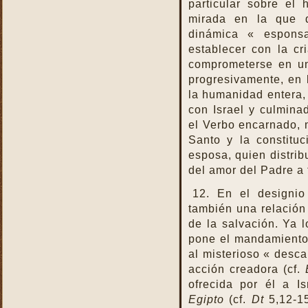
particular sobre el
mirada en la que 
dinámica « espons
establecer con la c
comprometerse en un
progresivamente, en l
la humanidad entera, 
con Israel y culmina
el Verbo encarnado, m
Santo y la constitu
esposa, quien distrib
del amor del Padre a
12. En el designio
también una relación 
de la salvación. Ya 
pone el mandamiento 
al misterioso « desc
acción creadora (cf.
ofrecida por él a I
Egipto
(cf.
Dt
5,12-15