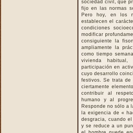
sociedad civil, que 
La Santa Misa alcanza el
mayor mérito
fijo en las normas s
Pero hoy, en los 
La Santa Misa aumenta la
gloria a todos los santos
establecen el carácte
del Cielo
condiciones socioe
La Santa Misa centro y
modificar profundame
culmen de la vida cristiana
consiguiente la fis
La Santa Misa centro y raíz
ampliamente la prác
de la vida sacerdotal
como tiempo semanal
La Santa Misa Dominical
vivienda habitual
participación en activ
La Santa Misa es el acto
más saludable
cuyo desarrollo coinc
festivos. Se trata de
La Santa Misa es el amor
de Cristo hasta el extremo
ciertamente element
contribuir al respe
La Santa Misa es el
compendio de todo lo
humano y al progre
bueno que hay en la Iglesia
Responde no sólo a l
La Santa Misa es el mismo
la exigencia de « ha
sacrificio de Cristo
desgracia, cuando el 
La Santa Misa es la fuente
y se reduce a un pu
y la cumbre de toda la vida
el hombre quede enc