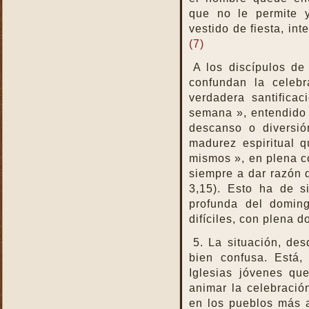
de la Iglesia
que no le permite 
La Santa Misa es la más
vestido de fiesta, int
perfecta oración
(7)
La Santa Misa es la más
perfecta práctica de la
A los discípulos d
caridad
confundan la celeb
La Santa Misa es lo más
verdadera santifica
sagrado y lo más grande
semana », entendido
La Santa Misa es medicina
descanso o diversió
madurez espiritual q
La Santa Misa es unirse a
Jesucristo
mismos », en plena co
siempre a dar razón 
La Santa Misa escuela de
amor
3,15). Esto ha de s
profunda del doming
La Santa Misa escuela de
santidad
difíciles, con plena d
La Santa Misa fuente de
5. La situación, de
todos los bienes
bien confusa. Está,
La Santa Misa le da la
Iglesias jóvenes qu
mayor gloria a Dios
animar la celebració
La Santa Misa nos enseña
en los pueblos más al
a cargar nuestra cruz