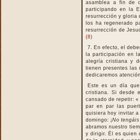
Santo
asamblea a fin de 
La Santa Misa y el Martirio
participando en la 
resurrección y gloria
La Santa Misa y el perdón
los ha regenerado p
de los pecados
resurrección de Jesuc
La Santa Misa y el
(8)
Purgatorio
La Santa Misa y el Reino
7. En efecto, el debe
de Dios
la participación en 
La Santa Misa y el
alegría cristiana y 
sacerdocio
tienen presentes las 
La Santa Misa y la cruz
dedicaremos atención
La Santa Misa y la familia
Este es un día que
La Santa Misa y la fe
cristiana. Si desde 
La Santa Misa y la gloria
cansado de repetir: «
del Cielo
par en par las puert
La Santa Misa y la Iglesia
quisiera hoy invitar 
domingo: ¡
No tengáis
La Santa Misa y la Justicia
abramos nuestro tiemp
Divina
y dirigir. Él es quien
La Santa Misa y la labor