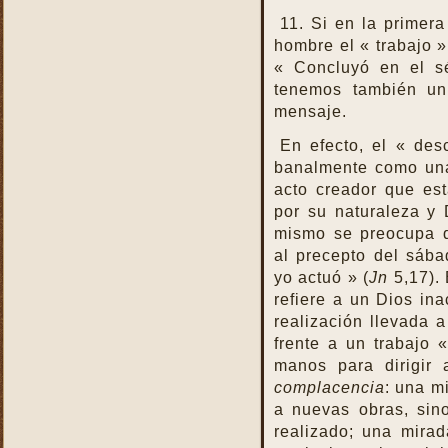
11. Si en la primer
hombre el « trabajo »
« Concluyó en el sé
tenemos también un
mensaje.
En efecto, el « des
banalmente como una
acto creador que es
por su naturaleza y
mismo se preocupa d
al precepto del sáb
yo actuó » (
Jn
5,17). 
refiere a un Dios ina
realización llevada 
frente a un trabajo 
manos para dirigir
complacencia
: una m
a nuevas obras, sin
realizado; una mira