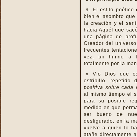
Reparación
9. El estilo poétic
Ser Eucaristía
bien el asombro que
la creación y el sen
Sin etiqueta
hacia Aquél que sacó
Transubstanciación
una página de profu
Un milagro de amor
Creador del universo
frecuentes tentacion
vez, un himno a l
totalmente por la ma
« Vio Dios que e
estribillo, repetido
positiva sobre cada 
al mismo tiempo el 
para su posible re
medida en que perma
ser bueno de nue
desfigurado, en la m
vuelve a quien lo ha
atañe directamente a