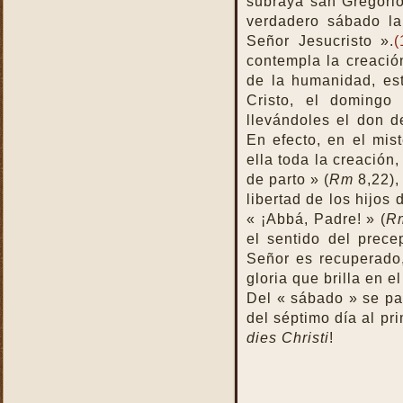
subraya san Gregori
verdadero sábado la
Señor Jesucristo ».
(
contempla la creació
de la humanidad, es
Cristo, el domingo
llevándoles el don de
En efecto, en el mis
ella toda la creación
de parto » (
Rm
8,22),
libertad de los hijos
« ¡Abbá, Padre! » (
R
el sentido del prece
Señor es recuperado
gloria que brilla en e
Del « sábado » se pa
del séptimo día al pri
dies Christi
!