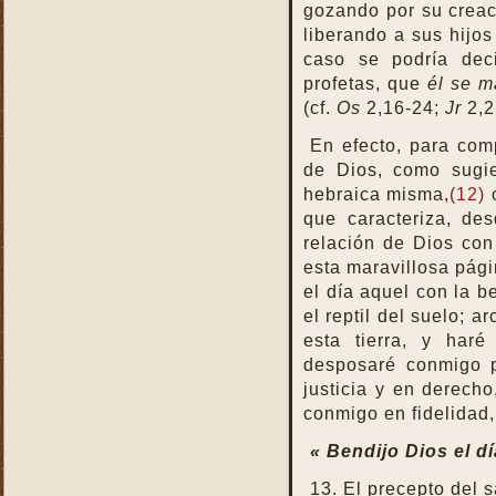
gozando por su creac
liberando a sus hijos
caso se podría dec
profetas, que
él se m
(cf.
Os
2,16-24;
Jr
2,2
En efecto, para com
de Dios, como sugie
hebraica misma,
(12)
c
que caracteriza, de
relación de Dios con
esta maravillosa pági
el día aquel con la b
el reptil del suelo; a
esta tierra, y har
desposaré conmigo 
justicia y en derech
conmigo en fidelidad,
« Bendijo Dios el dí
13. El precepto del 