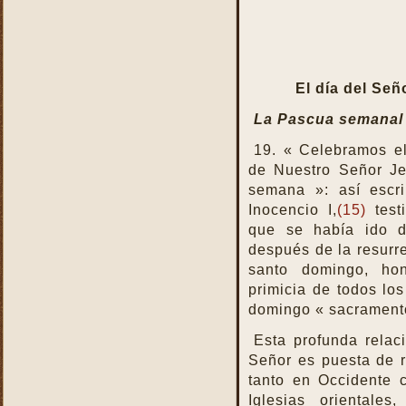
El día del Señ
La Pascua semanal
19. « Celebramos el
de Nuestro Señor Je
semana »: así escri
Inocencio I,
(15)
test
que se había ido d
después de la resurre
santo domingo, hon
primicia de todos lo
domingo « sacramento
Esta profunda relac
Señor es puesta de re
tanto en Occidente 
Iglesias orientale