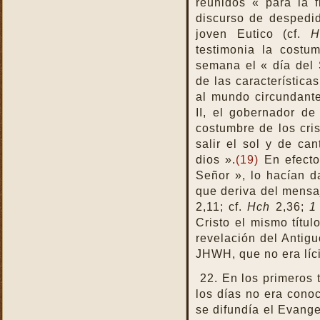
reunidos « para la f
discurso de despedid
joven Eutico (cf.
H
testimonia la costu
semana el « día del 
de las características
al mundo circundante.
II, el gobernador de 
costumbre de los cris
salir el sol y de ca
dios ».
(19)
En efecto,
Señor », lo hacían d
que deriva del mensa
2,11; cf.
Hch
2,36;
1
Cristo el mismo títul
revelación del Antig
JHWH, que no era líci
22. En los primeros 
los días no era cono
se difundía el Evangel