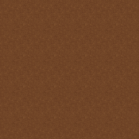
Reparación
Ser Eucaristía
Sin etiqueta
Transubstanciación
Un milagro de amor