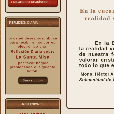
MILAGROS EUCARÍSTICOS
En la eucar
realidad 
REFLEXIÓN DIARIA
Si usted desea suscribirse
para recibir
en su correo
En la 
electrónico una
la realidad v
Reflexión Diaria sobre
de nuestra f
La Santa Misa
valorar crist
por favor hágalo
todo lo que e
presionando el siguiente
botón:
Mons. Héctor A
Solemnidad de C
Suscripción
kk
REFLEXIONES