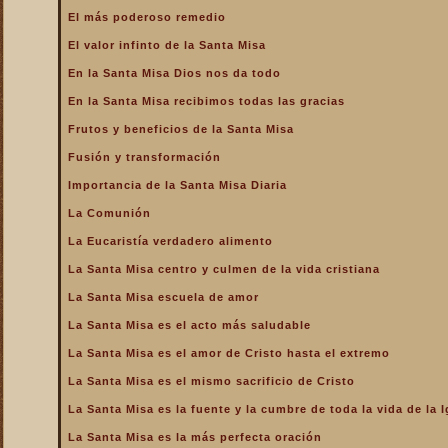
La Santa Misa alcanza el
El más poderoso remedio
mayor mérito
El valor infinto de la Santa Misa
La Santa Misa aumenta la
gloria a todos los santos
En la Santa Misa Dios nos da todo
del Cielo
En la Santa Misa recibimos todas las gracias
La Santa Misa centro y
culmen de la vida cristiana
Frutos y beneficios de la Santa Misa
La Santa Misa centro y raíz
Fusión y transformación
de la vida sacerdotal
Importancia de la Santa Misa Diaria
La Santa Misa Dominical
La Comunión
La Santa Misa es el acto
La Eucaristía verdadero alimento
más saludable
La Santa Misa centro y culmen de la vida cristiana
La Santa Misa es el amor
de Cristo hasta el extremo
La Santa Misa escuela de amor
La Santa Misa es el
La Santa Misa es el acto más saludable
compendio de todo lo
bueno que hay en la Iglesia
La Santa Misa es el amor de Cristo hasta el extremo
La Santa Misa es el mismo
La Santa Misa es el mismo sacrificio de Cristo
sacrificio de Cristo
La Santa Misa es la fuente y la cumbre de toda la vida de la I
La Santa Misa es la fuente
y la cumbre de toda la vida
La Santa Misa es la más perfecta oración