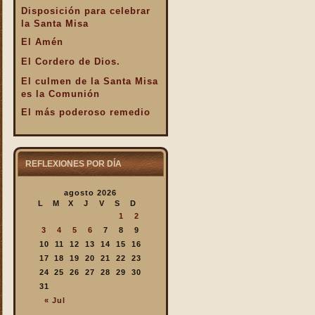
Disposición para celebrar
la Santa Misa
El Amén
El Cordero de Dios.
El culmen de la Santa Misa
es la Comunión
El más poderoso remedio
El Pan de la Palabra y el
Pan Eucarístico
El Pan nuestro de cada día.
REFLEXIONES POR DÍA
El silencio en la Santa
agosto 2026
Misa
L
M
X
J
V
S
D
El valor infinto de la Santa
1
2
Misa
3
4
5
6
7
8
9
En la Santa Misa Dios nos
10
11
12
13
14
15
16
da todo
17
18
19
20
21
22
23
24
25
26
27
28
29
30
En la Santa Misa la Iglesia
31
se ofrece a sí misma
« Jul
En la Santa Misa recibimos