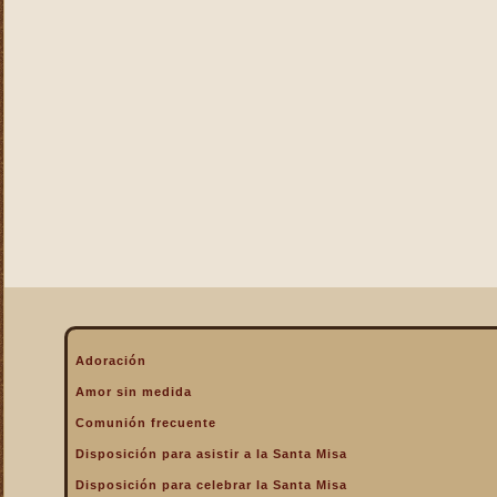
La Eucaristía enciende
nuestros corazones
La Eucaristía fuente de la
alegría cristiana
La Eucaristía fuente de la
gracia
La Eucaristía nos protege
La Eucaristía Pan de Vida
La Eucaristía Sacramento
de amor
La Eucaristía verdadero
alimento
La Eucaristía y la
Encarnación
La Eucaristía y la Pasión
Adoración
de Cristo
Amor sin medida
La Misa por encima de
Comunión frecuente
todo
Disposición para asistir a la Santa Misa
La Santa Misa a la hora de
la muerte
Disposición para celebrar la Santa Misa