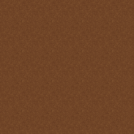
Santo
La Santa Misa y el Martirio
La Santa Misa y el perdón
de los pecados
La Santa Misa y el
Purgatorio
La Santa Misa y el Reino
de Dios
La Santa Misa y el
sacerdocio
La Santa Misa y la cruz
La Santa Misa y la familia
La Santa Misa y la fe
La Santa Misa y la gloria
del Cielo
La Santa Misa y la Iglesia
La Santa Misa y la Justicia
Divina
La Santa Misa y la labor