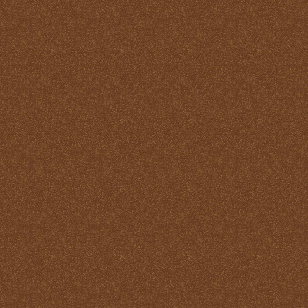
virtudes
La Santa Misa y los
Ángeles
La Santa Misa y los Santos
La Santa Misa y nuestra
transformación en Cristo
La suprema adoración
Las cuatro finalidades de
la Santa Misa
María Santísima y la
Eucaristía
María Santísima y la Santa
Misa
Misas Gregorianas
Misterio de unidad
Necesidad de aprender lo
que es la Santa Misa
No hay cosa que más odie
el demonio que la Santa