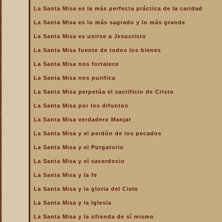
de la Iglesia
La Santa Misa es la más perfecta práctica de la caridad
La Santa Misa es la más
La Santa Misa es lo más sagrado y lo más grande
perfecta oración
La Santa Misa es unirse a Jesucristo
La Santa Misa es la más
perfecta práctica de la
La Santa Misa fuente de todos los bienes
caridad
La Santa Misa nos fortalece
La Santa Misa es lo más
sagrado y lo más grande
La Santa Misa nos purifica
La Santa Misa es medicina
La Santa Misa perpetúa el sacrificio de Cristo
La Santa Misa es unirse a
La Santa Misa por los difuntos
Jesucristo
La Santa Misa verdadero Manjar
La Santa Misa escuela de
amor
La Santa Misa y el perdón de los pecados
La Santa Misa escuela de
La Santa Misa y el Purgatorio
santidad
La Santa Misa y el sacerdocio
La Santa Misa fuente de
La Santa Misa y la fe
todos los bienes
La Santa Misa y la gloria del Cielo
La Santa Misa le da la
mayor gloria a Dios
La Santa Misa y la Iglesia
La Santa Misa nos enseña
La Santa Misa y la ofrenda de sí mismo
a cargar nuestra cruz