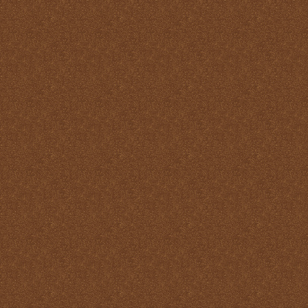
Misa
Nuestra vida debe ser una
Santa Misa prolongada
Nuestro sacrificio se
transforma en el sacrificio
de Cristo
Ofertorio
Participación
Partícipes de la naturaleza
divina
Petición y acción de
gracias
Plegarias Eucarísticas
Por Cristo con Él y en Él
Preparación para la Santa
Misa
Real y verdadera presencia
de Jesús en la Eucaristía
remotepost@sancta-missa-
cotidiana.org