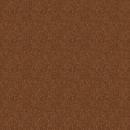
Pastoral
La Santa Misa y la ofrenda
de sí mismo
La Santa Misa y la Palabra
de Dios
La Santa Misa y la pureza
La Santa Misa y la
Resurrección
La Santa Misa y la salud
del alma y del cuerpo
La Santa Misa y la salud
del alma y del cuerpo
La Santa Misa y la
salvación de mundo
La Santa Misa y la santidad
La Santa Misa y la tibieza.
La Santa Misa y la unidad
La Santa Misa y la Vida
Eterna
La Santa Misa y las