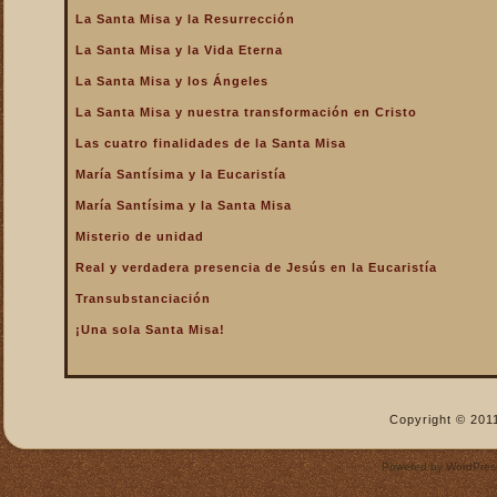
La Santa Misa y la Resurrección
La Santa Misa nos fortalece
La Santa Misa y la Vida Eterna
La Santa Misa nos libra del
infierno y nos da la
La Santa Misa y los Ángeles
salvación
La Santa Misa y nuestra transformación en Cristo
La Santa Misa nos purifica
Las cuatro finalidades de la Santa Misa
La Santa Misa perpetúa el
sacrificio de Cristo
María Santísima y la Eucaristía
La Santa Misa por los
María Santísima y la Santa Misa
difuntos
Misterio de unidad
La Santa Misa verdadero
Real y verdadera presencia de Jesús en la Eucaristía
descanso
Transubstanciación
La Santa Misa verdadero
Manjar
¡Una sola Santa Misa!
La Santa Misa verdadero
Pan del Cielo
La Santa Misa y el Cielo
Copyright © 2011
La Santa Misa y el Cielo
sobre la tierra
Powered by
WordPres
La Santa Misa y el Espíritu