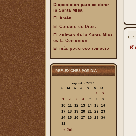
Disposición para celebrar
la Santa Misa
El Amén
El Cordero de Dios.
El culmen de la Santa Misa
Publ
es la Comunión
R
El más poderoso remedio
El Pan de la Palabra y el
Pan Eucarístico
El Pan nuestro de cada día.
REFLEXIONES POR DÍA
El silencio en la Santa
agosto 2026
Misa
L
M
X
J
V
S
D
El valor infinto de la Santa
1
2
Misa
3
4
5
6
7
8
9
En la Santa Misa Dios nos
10
11
12
13
14
15
16
da todo
17
18
19
20
21
22
23
24
25
26
27
28
29
30
En la Santa Misa la Iglesia
31
se ofrece a sí misma
« Jul
En la Santa Misa recibimos