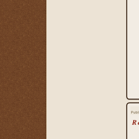
La Santa Misa alcanza el
mayor mérito
La Santa Misa aumenta la
gloria a todos los santos
del Cielo
La Santa Misa centro y
culmen de la vida cristiana
La Santa Misa centro y raíz
de la vida sacerdotal
La Santa Misa Dominical
La Santa Misa es el acto
más saludable
La Santa Misa es el amor
de Cristo hasta el extremo
La Santa Misa es el
compendio de todo lo
bueno que hay en la Iglesia
Publ
La Santa Misa es el mismo
R
sacrificio de Cristo
La Santa Misa es la fuente
y la cumbre de toda la vida