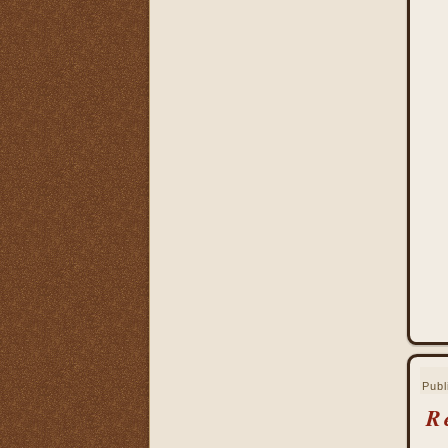
de la Iglesia
La Santa Misa es la más
perfecta oración
La Santa Misa es la más
perfecta práctica de la
caridad
La Santa Misa es lo más
sagrado y lo más grande
La Santa Misa es medicina
La Santa Misa es unirse a
Jesucristo
La Santa Misa escuela de
amor
La Santa Misa escuela de
santidad
La Santa Misa fuente de
todos los bienes
La Santa Misa le da la
Publ
mayor gloria a Dios
R
La Santa Misa nos enseña
a cargar nuestra cruz