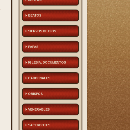
s
BEATOS
SIERVOS DE DIOS
PAPAS
IGLESIA, DOCUMENTOS
CARDENALES
OBISPOS
VENERABLES
SACERDOTES