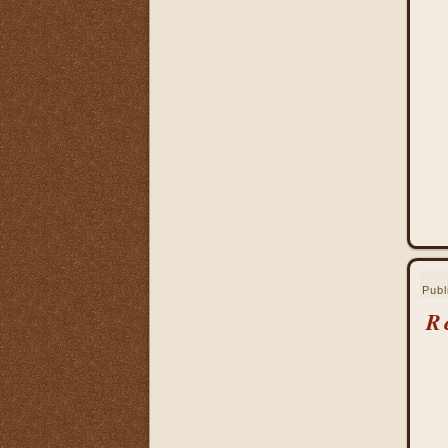
La Eucaristía enciende
nuestros corazones
La Eucaristía fuente de la
alegría cristiana
La Eucaristía fuente de la
gracia
La Eucaristía nos protege
La Eucaristía Pan de Vida
La Eucaristía Sacramento
de amor
La Eucaristía verdadero
alimento
La Eucaristía y la
Publ
Encarnación
R
La Eucaristía y la Pasión
de Cristo
La Misa por encima de
todo
La Santa Misa a la hora de
la muerte