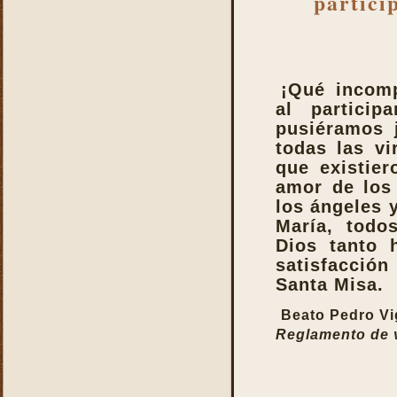
partici
Misa
Nuestra vida debe ser una
Santa Misa prolongada
Nuestro sacrificio se
transforma en el sacrificio
¡Qué incom
de Cristo
al partici
Ofertorio
pusiéramos 
Participación
todas las vi
que existier
Partícipes de la naturaleza
amor de los 
divina
los ángeles 
Petición y acción de
María, todo
gracias
Dios tanto 
Plegarias Eucarísticas
satisfacció
Por Cristo con Él y en Él
Santa Misa.
Preparación para la Santa
Misa
Beato Pedro V
Reglamento de vid
Real y verdadera presencia
de Jesús en la Eucaristía
remotepost@sancta-missa-
cotidiana.org