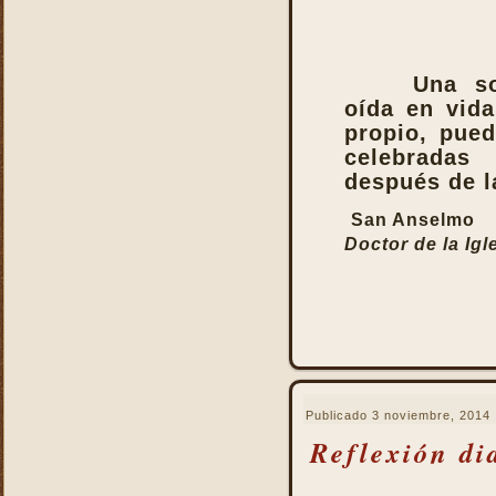
de la Iglesia
La Santa Misa es la más
perfecta oración
Una so
La Santa Misa es la más
perfecta práctica de la
oída en vida
caridad
propio, pue
La Santa Misa es lo más
celebradas
sagrado y lo más grande
después de l
La Santa Misa es medicina
San Anselmo
La Santa Misa es unirse a
Doctor de la Igl
Jesucristo
La Santa Misa escuela de
amor
La Santa Misa escuela de
santidad
La Santa Misa fuente de
todos los bienes
Publicado
3 noviembre, 2014
La Santa Misa le da la
Reflexión di
mayor gloria a Dios
La Santa Misa nos enseña
a cargar nuestra cruz