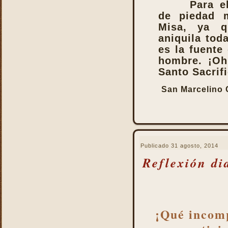
Para e
virtudes
de piedad 
La Santa Misa y los
Misa, ya q
Ángeles
aniquila toda
La Santa Misa y los Santos
es la fuente
La Santa Misa y nuestra
hombre. ¡Oh 
transformación en Cristo
Santo Sacrifi
La suprema adoración
San Marcelino
Las cuatro finalidades de
la Santa Misa
María Santísima y la
Eucaristía
María Santísima y la Santa
Publicado
31 agosto, 2014
Misa
Reflexión di
Misas Gregorianas
Misterio de unidad
Necesidad de aprender lo
que es la Santa Misa
¡Qué incom
No hay cosa que más odie
el demonio que la Santa