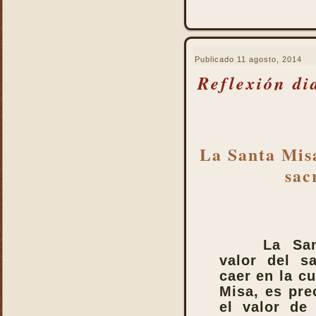
Reparación
Ser Eucaristía
Sin etiqueta
Publicado
11 agosto, 2014
Transubstanciación
Reflexión di
Un milagro de amor
La Santa Misa
sac
La San
valor del s
caer en la cu
Misa, es pre
el valor de