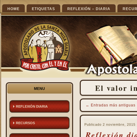
HOME
ETIQUETAS
REFLEXIÓN – DIARIA
RECU
El valor i
MENU
←
Entradas más antiguas
REFLEXIÓN DIARIA
RECURSOS
Publicado
2 noviembre, 2015
Reflexión di