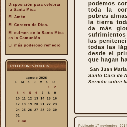
podemos com
Disposición para celebrar
toda la cor
la Santa Misa
pobres almas
El Amén
la tierra to
El Cordero de Dios.
da más glo
El culmen de la Santa Misa
sufrimientos
es la Comunión
las penitenc
El más poderoso remedio
todas las lá
desde el pri
El Pan de la Palabra y el
Pan Eucarístico
que hagan has
El Pan nuestro de cada día.
REFLEXIONES POR DÍA
San Juan María
El silencio en la Santa
Santo Cura de 
agosto 2026
Misa
Sermón sobre la
L
M
X
J
V
S
D
El valor infinto de la Santa
1
2
Misa
3
4
5
6
7
8
9
En la Santa Misa Dios nos
10
11
12
13
14
15
16
da todo
17
18
19
20
21
22
23
24
25
26
27
28
29
30
En la Santa Misa la Iglesia
31
se ofrece a sí misma
« Jul
En la Santa Misa recibimos
Publicado
17 noviembre, 201