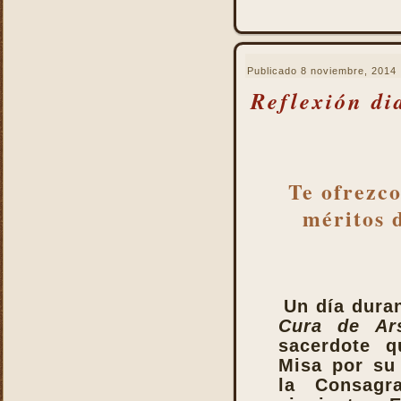
La Eucaristía enciende
nuestros corazones
La Eucaristía fuente de la
alegría cristiana
Publicado
8 noviembre, 2014
La Eucaristía fuente de la
Reflexión di
gracia
La Eucaristía nos protege
La Eucaristía Pan de Vida
La Eucaristía Sacramento
Te ofrezco
de amor
méritos 
La Eucaristía verdadero
alimento
La Eucaristía y la
Encarnación
La Eucaristía y la Pasión
Un día dura
de Cristo
Cura de Ar
La Misa por encima de
sacerdote q
todo
Misa por su
La Santa Misa a la hora de
la Consagr
la muerte