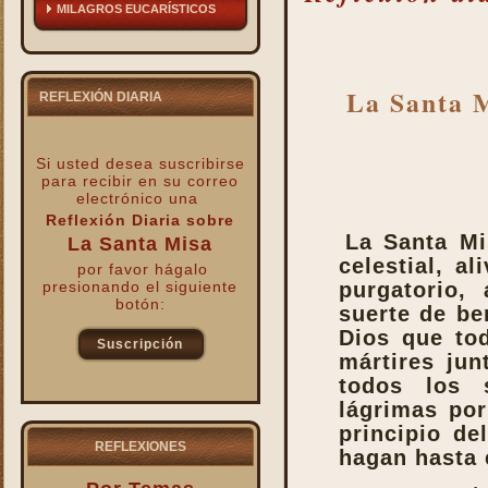
MILAGROS EUCARÍSTICOS
La Santa M
REFLEXIÓN DIARIA
Si usted desea suscribirse
para recibir
en su correo
electrónico una
Reflexión Diaria sobre
La Santa Mi
La Santa Misa
celestial, a
por favor hágalo
presionando el siguiente
purgatorio, 
botón:
suerte de be
Dios que tod
Suscripción
mártires jun
kk
todos los s
lágrimas por
principio d
REFLEXIONES
hagan hasta e