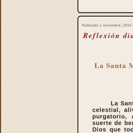
Santo
La Santa Misa y el Martirio
La Santa Misa y el perdón
de los pecados
Publicado
1 noviembre, 2014
La Santa Misa y el
Reflexión di
Purgatorio
La Santa Misa y el Reino
de Dios
La Santa Misa y el
sacerdocio
La Santa M
La Santa Misa y la cruz
La Santa Misa y la familia
La Santa Misa y la fe
La Santa Misa y la gloria
del Cielo
La San
La Santa Misa y la Iglesia
celestial, a
La Santa Misa y la Justicia
purgatorio, 
Divina
suerte de be
La Santa Misa y la labor
Dios que tod