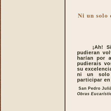
La Santa Misa nos fortalece
La Santa Misa nos libra del
Ni un solo 
infierno y nos da la
salvación
La Santa Misa nos purifica
La Santa Misa perpetúa el
sacrificio de Cristo
La Santa Misa por los
¡Ah! S
difuntos
pudieran vo
La Santa Misa verdadero
harían por a
descanso
pudierais v
La Santa Misa verdadero
su excelencia
Manjar
ni un solo
La Santa Misa verdadero
participar en 
Pan del Cielo
San Pedro Jul
La Santa Misa y el Cielo
Obras Eucarísti
La Santa Misa y el Cielo
sobre la tierra
La Santa Misa y el Espíritu