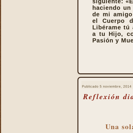
siguiente: «
La Santa Misa alcanza el
haciendo un
mayor mérito
de mi amigo 
La Santa Misa aumenta la
el Cuerpo 
gloria a todos los santos
del Cielo
Libérame tú 
a tu Hijo, c
La Santa Misa centro y
culmen de la vida cristiana
Pasión y Mue
La Santa Misa centro y raíz
de la vida sacerdotal
La Santa Misa Dominical
La Santa Misa es el acto
más saludable
La Santa Misa es el amor
de Cristo hasta el extremo
Publicado
5 noviembre, 2014
Reflexión di
La Santa Misa es el
compendio de todo lo
bueno que hay en la Iglesia
La Santa Misa es el mismo
sacrificio de Cristo
Una sol
La Santa Misa es la fuente
y la cumbre de toda la vida