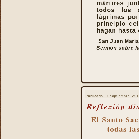
Pastoral
mártires jun
La Santa Misa y la ofrenda
todos los s
de sí mismo
lágrimas por
La Santa Misa y la Palabra
principio d
de Dios
hagan hasta e
La Santa Misa y la pureza
San Juan María
La Santa Misa y la
Sermón sobre la
Resurrección
La Santa Misa y la salud
del alma y del cuerpo
La Santa Misa y la salud
del alma y del cuerpo
La Santa Misa y la
salvación de mundo
Publicado
14 septiembre, 201
La Santa Misa y la santidad
Reflexión di
La Santa Misa y la tibieza.
El Santo Sac
La Santa Misa y la unidad
La Santa Misa y la Vida
todas la
Eterna
La Santa Misa y las