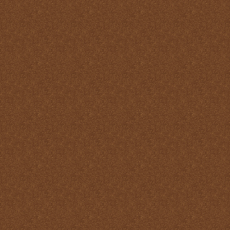
Pastoral
La Santa Misa y la ofrenda
de sí mismo
La Santa Misa y la Palabra
de Dios
La Santa Misa y la pureza
La Santa Misa y la
Resurrección
La Santa Misa y la salud
del alma y del cuerpo
La Santa Misa y la salud
del alma y del cuerpo
La Santa Misa y la
salvación de mundo
La Santa Misa y la santidad
La Santa Misa y la tibieza.
La Santa Misa y la unidad
La Santa Misa y la Vida
Eterna
La Santa Misa y las