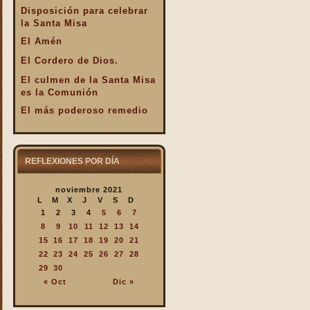
Disposición para celebrar
la Santa Misa
El Amén
El Cordero de Dios.
El culmen de la Santa Misa
es la Comunión
El más poderoso remedio
El Pan de la Palabra y el
Pan Eucarístico
El Pan nuestro de cada día.
REFLEXIONES POR DÍA
El silencio en la Santa
noviembre 2021
Misa
L
M
X
J
V
S
D
El valor infinto de la Santa
1
2
3
4
5
6
7
Misa
8
9
10
11
12
13
14
En la Santa Misa Dios nos
15
16
17
18
19
20
21
da todo
22
23
24
25
26
27
28
29
30
En la Santa Misa la Iglesia
« Oct
Dic »
se ofrece a sí misma
En la Santa Misa recibimos