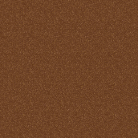
virtudes
La Santa Misa y los
Ángeles
La Santa Misa y los Santos
La Santa Misa y nuestra
transformación en Cristo
La suprema adoración
Las cuatro finalidades de
la Santa Misa
María Santísima y la
Eucaristía
María Santísima y la Santa
Misa
Misas Gregorianas
Misterio de unidad
Necesidad de aprender lo
que es la Santa Misa
No hay cosa que más odie
el demonio que la Santa