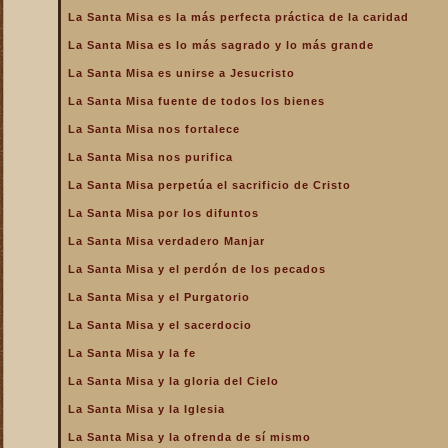
de la Iglesia
La Santa Misa es la más perfecta práctica de la caridad
La Santa Misa es la más
La Santa Misa es lo más sagrado y lo más grande
perfecta oración
La Santa Misa es unirse a Jesucristo
La Santa Misa es la más
perfecta práctica de la
La Santa Misa fuente de todos los bienes
caridad
La Santa Misa nos fortalece
La Santa Misa es lo más
sagrado y lo más grande
La Santa Misa nos purifica
La Santa Misa es medicina
La Santa Misa perpetúa el sacrificio de Cristo
La Santa Misa es unirse a
La Santa Misa por los difuntos
Jesucristo
La Santa Misa verdadero Manjar
La Santa Misa escuela de
amor
La Santa Misa y el perdón de los pecados
La Santa Misa escuela de
La Santa Misa y el Purgatorio
santidad
La Santa Misa y el sacerdocio
La Santa Misa fuente de
La Santa Misa y la fe
todos los bienes
La Santa Misa y la gloria del Cielo
La Santa Misa le da la
mayor gloria a Dios
La Santa Misa y la Iglesia
La Santa Misa nos enseña
La Santa Misa y la ofrenda de sí mismo
a cargar nuestra cruz