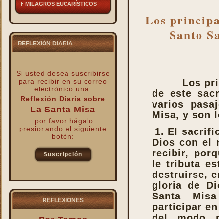
MILAGROS EUCARÍSTICOS
Los principa
Santo Sa
REFLEXIÓN DIARIA
Si usted desea suscribirse
para recibir
en su correo
Los pri
electrónico una
de este sacr
Reflexión Diaria sobre
varios pasa
La Santa Misa
Misa, y son l
por favor hágalo
presionando el siguiente
1. El sacrif
botón:
Dios con el
recibir, por
Suscripción
le tributa es
kk
destruirse, 
gloria de Di
Santa Mis
REFLEXIONES
participar en
del modo 