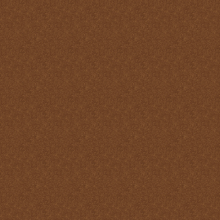
Reparación
Ser Eucaristía
Sin etiqueta
Transubstanciación
Un milagro de amor