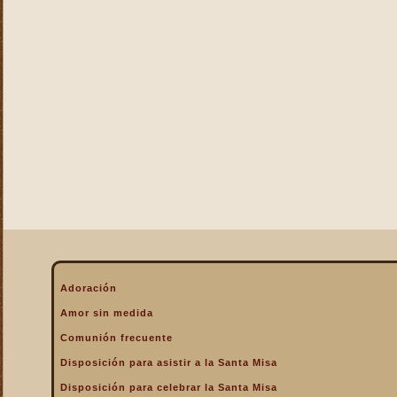
La Eucaristía enciende
nuestros corazones
La Eucaristía fuente de la
alegría cristiana
La Eucaristía fuente de la
gracia
La Eucaristía nos protege
La Eucaristía Pan de Vida
La Eucaristía Sacramento
de amor
La Eucaristía verdadero
alimento
La Eucaristía y la
Encarnación
La Eucaristía y la Pasión
Adoración
de Cristo
Amor sin medida
La Misa por encima de
Comunión frecuente
todo
Disposición para asistir a la Santa Misa
La Santa Misa a la hora de
la muerte
Disposición para celebrar la Santa Misa