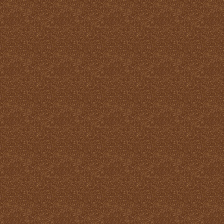
Santo
La Santa Misa y el Martirio
La Santa Misa y el perdón
de los pecados
La Santa Misa y el
Purgatorio
La Santa Misa y el Reino
de Dios
La Santa Misa y el
sacerdocio
La Santa Misa y la cruz
La Santa Misa y la familia
La Santa Misa y la fe
La Santa Misa y la gloria
del Cielo
La Santa Misa y la Iglesia
La Santa Misa y la Justicia
Divina
La Santa Misa y la labor