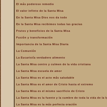
La Santa Misa alcanza el
El más poderoso remedio
mayor mérito
El valor infinto de la Santa Misa
La Santa Misa aumenta la
gloria a todos los santos
En la Santa Misa Dios nos da todo
del Cielo
En la Santa Misa recibimos todas las gracias
La Santa Misa centro y
culmen de la vida cristiana
Frutos y beneficios de la Santa Misa
La Santa Misa centro y raíz
Fusión y transformación
de la vida sacerdotal
Importancia de la Santa Misa Diaria
La Santa Misa Dominical
La Comunión
La Santa Misa es el acto
La Eucaristía verdadero alimento
más saludable
La Santa Misa centro y culmen de la vida cristiana
La Santa Misa es el amor
de Cristo hasta el extremo
La Santa Misa escuela de amor
La Santa Misa es el
La Santa Misa es el acto más saludable
compendio de todo lo
bueno que hay en la Iglesia
La Santa Misa es el amor de Cristo hasta el extremo
La Santa Misa es el mismo
La Santa Misa es el mismo sacrificio de Cristo
sacrificio de Cristo
La Santa Misa es la fuente y la cumbre de toda la vida de la I
La Santa Misa es la fuente
y la cumbre de toda la vida
La Santa Misa es la más perfecta oración