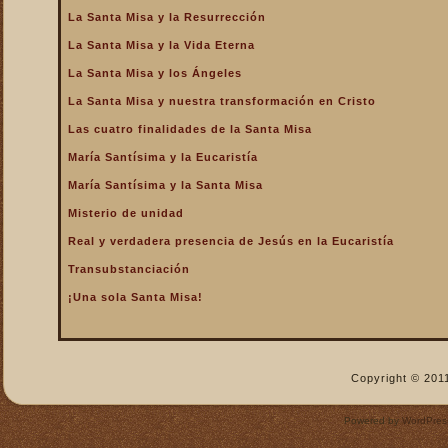
La Santa Misa y la Resurrección
La Santa Misa nos fortalece
La Santa Misa y la Vida Eterna
La Santa Misa nos libra del
infierno y nos da la
La Santa Misa y los Ángeles
salvación
La Santa Misa y nuestra transformación en Cristo
La Santa Misa nos purifica
Las cuatro finalidades de la Santa Misa
La Santa Misa perpetúa el
sacrificio de Cristo
María Santísima y la Eucaristía
La Santa Misa por los
María Santísima y la Santa Misa
difuntos
Misterio de unidad
La Santa Misa verdadero
Real y verdadera presencia de Jesús en la Eucaristía
descanso
Transubstanciación
La Santa Misa verdadero
Manjar
¡Una sola Santa Misa!
La Santa Misa verdadero
Pan del Cielo
La Santa Misa y el Cielo
Copyright © 2011
La Santa Misa y el Cielo
sobre la tierra
Powered by
WordPres
La Santa Misa y el Espíritu