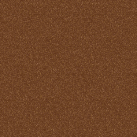
Misa
Nuestra vida debe ser una
Santa Misa prolongada
Nuestro sacrificio se
transforma en el sacrificio
de Cristo
Ofertorio
Participación
Partícipes de la naturaleza
divina
Petición y acción de
gracias
Plegarias Eucarísticas
Por Cristo con Él y en Él
Preparación para la Santa
Misa
Real y verdadera presencia
de Jesús en la Eucaristía
remotepost@sancta-missa-
cotidiana.org