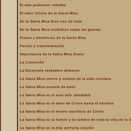
La Santa Misa alcanza el
El más poderoso remedio
mayor mérito
El valor infinto de la Santa Misa
La Santa Misa aumenta la
gloria a todos los santos
En la Santa Misa Dios nos da todo
del Cielo
En la Santa Misa recibimos todas las gracias
La Santa Misa centro y
culmen de la vida cristiana
Frutos y beneficios de la Santa Misa
La Santa Misa centro y raíz
Fusión y transformación
de la vida sacerdotal
Importancia de la Santa Misa Diaria
La Santa Misa Dominical
La Comunión
La Santa Misa es el acto
La Eucaristía verdadero alimento
más saludable
La Santa Misa centro y culmen de la vida cristiana
La Santa Misa es el amor
de Cristo hasta el extremo
La Santa Misa escuela de amor
La Santa Misa es el
La Santa Misa es el acto más saludable
compendio de todo lo
bueno que hay en la Iglesia
La Santa Misa es el amor de Cristo hasta el extremo
La Santa Misa es el mismo
La Santa Misa es el mismo sacrificio de Cristo
sacrificio de Cristo
La Santa Misa es la fuente y la cumbre de toda la vida de la I
La Santa Misa es la fuente
y la cumbre de toda la vida
La Santa Misa es la más perfecta oración