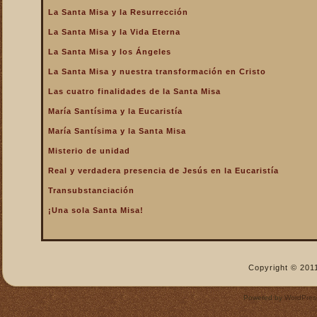
La Santa Misa y la Resurrección
La Santa Misa nos fortalece
La Santa Misa y la Vida Eterna
La Santa Misa nos libra del
infierno y nos da la
La Santa Misa y los Ángeles
salvación
La Santa Misa y nuestra transformación en Cristo
La Santa Misa nos purifica
Las cuatro finalidades de la Santa Misa
La Santa Misa perpetúa el
sacrificio de Cristo
María Santísima y la Eucaristía
La Santa Misa por los
María Santísima y la Santa Misa
difuntos
Misterio de unidad
La Santa Misa verdadero
Real y verdadera presencia de Jesús en la Eucaristía
descanso
Transubstanciación
La Santa Misa verdadero
Manjar
¡Una sola Santa Misa!
La Santa Misa verdadero
Pan del Cielo
La Santa Misa y el Cielo
Copyright © 2011
La Santa Misa y el Cielo
sobre la tierra
Powered by
WordPres
La Santa Misa y el Espíritu