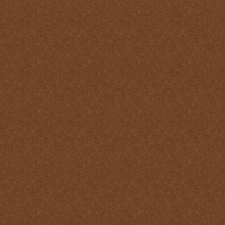
Pastoral
La Santa Misa y la ofrenda
de sí mismo
La Santa Misa y la Palabra
de Dios
La Santa Misa y la pureza
La Santa Misa y la
Resurrección
La Santa Misa y la salud
del alma y del cuerpo
La Santa Misa y la salud
del alma y del cuerpo
La Santa Misa y la
salvación de mundo
La Santa Misa y la santidad
La Santa Misa y la tibieza.
La Santa Misa y la unidad
La Santa Misa y la Vida
Eterna
La Santa Misa y las