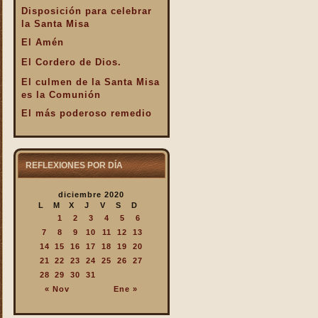
Disposición para celebrar
la Santa Misa
El Amén
El Cordero de Dios.
El culmen de la Santa Misa
es la Comunión
El más poderoso remedio
El Pan de la Palabra y el
Pan Eucarístico
El Pan nuestro de cada día.
REFLEXIONES POR DÍA
El silencio en la Santa
diciembre 2020
Misa
L
M
X
J
V
S
D
El valor infinto de la Santa
1
2
3
4
5
6
Misa
7
8
9
10
11
12
13
En la Santa Misa Dios nos
14
15
16
17
18
19
20
da todo
21
22
23
24
25
26
27
28
29
30
31
En la Santa Misa la Iglesia
« Nov
Ene »
se ofrece a sí misma
En la Santa Misa recibimos