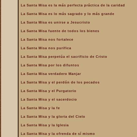
de la Iglesia
La Santa Misa es la más perfecta práctica de la caridad
La Santa Misa es la más
La Santa Misa es lo más sagrado y lo más grande
perfecta oración
La Santa Misa es unirse a Jesucristo
La Santa Misa es la más
perfecta práctica de la
La Santa Misa fuente de todos los bienes
caridad
La Santa Misa nos fortalece
La Santa Misa es lo más
sagrado y lo más grande
La Santa Misa nos purifica
La Santa Misa es medicina
La Santa Misa perpetúa el sacrificio de Cristo
La Santa Misa es unirse a
La Santa Misa por los difuntos
Jesucristo
La Santa Misa verdadero Manjar
La Santa Misa escuela de
amor
La Santa Misa y el perdón de los pecados
La Santa Misa escuela de
La Santa Misa y el Purgatorio
santidad
La Santa Misa y el sacerdocio
La Santa Misa fuente de
La Santa Misa y la fe
todos los bienes
La Santa Misa y la gloria del Cielo
La Santa Misa le da la
mayor gloria a Dios
La Santa Misa y la Iglesia
La Santa Misa nos enseña
La Santa Misa y la ofrenda de sí mismo
a cargar nuestra cruz