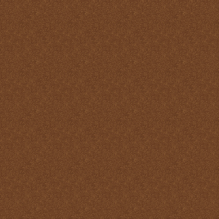
Misa
Nuestra vida debe ser una
Santa Misa prolongada
Nuestro sacrificio se
transforma en el sacrificio
de Cristo
Ofertorio
Participación
Partícipes de la naturaleza
divina
Petición y acción de
gracias
Plegarias Eucarísticas
Por Cristo con Él y en Él
Preparación para la Santa
Misa
Real y verdadera presencia
de Jesús en la Eucaristía
remotepost@sancta-missa-
cotidiana.org