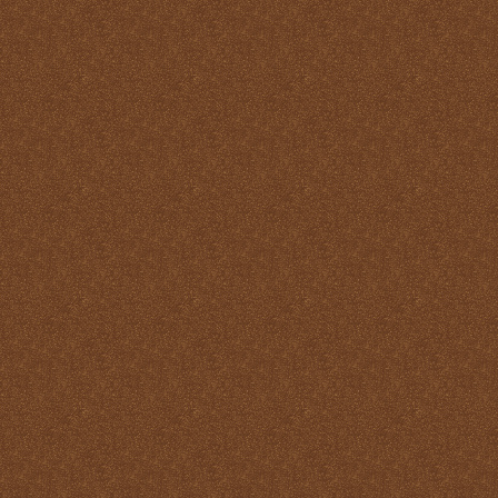
Santo
La Santa Misa y el Martirio
La Santa Misa y el perdón
de los pecados
La Santa Misa y el
Purgatorio
La Santa Misa y el Reino
de Dios
La Santa Misa y el
sacerdocio
La Santa Misa y la cruz
La Santa Misa y la familia
La Santa Misa y la fe
La Santa Misa y la gloria
del Cielo
La Santa Misa y la Iglesia
La Santa Misa y la Justicia
Divina
La Santa Misa y la labor