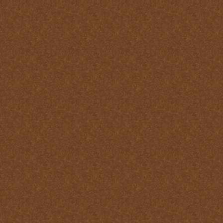
Reparación
Ser Eucaristía
Sin etiqueta
Transubstanciación
Un milagro de amor