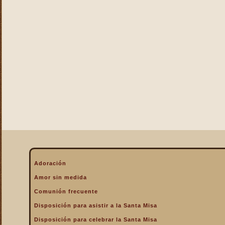
La Eucaristía enciende
nuestros corazones
La Eucaristía fuente de la
alegría cristiana
La Eucaristía fuente de la
gracia
La Eucaristía nos protege
La Eucaristía Pan de Vida
La Eucaristía Sacramento
de amor
La Eucaristía verdadero
alimento
La Eucaristía y la
Encarnación
La Eucaristía y la Pasión
Adoración
de Cristo
Amor sin medida
La Misa por encima de
Comunión frecuente
todo
Disposición para asistir a la Santa Misa
La Santa Misa a la hora de
la muerte
Disposición para celebrar la Santa Misa