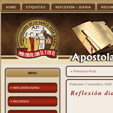
HOME
ETIQUETAS
REFLEXIÓN – DIARIA
RECU
«
Previous Post
MENU
Publicado
7 noviembre, 2020
REFLEXIÓN DIARIA
Reflexión di
RECURSOS