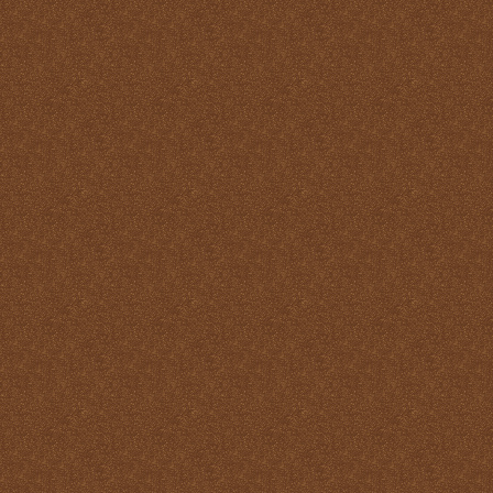
virtudes
La Santa Misa y los
Ángeles
La Santa Misa y los Santos
La Santa Misa y nuestra
transformación en Cristo
La suprema adoración
Las cuatro finalidades de
la Santa Misa
María Santísima y la
Eucaristía
María Santísima y la Santa
Misa
Misas Gregorianas
Misterio de unidad
Necesidad de aprender lo
que es la Santa Misa
No hay cosa que más odie
el demonio que la Santa