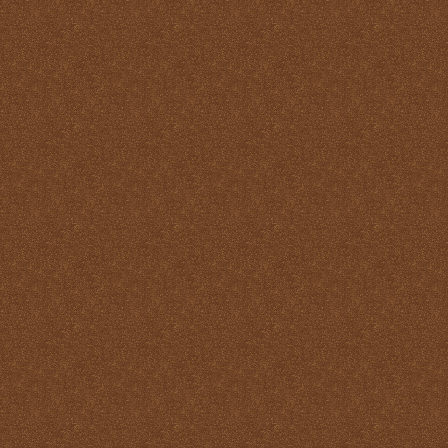
Misa
Nuestra vida debe ser una
Santa Misa prolongada
Nuestro sacrificio se
transforma en el sacrificio
de Cristo
Ofertorio
Participación
Partícipes de la naturaleza
divina
Petición y acción de
gracias
Plegarias Eucarísticas
Por Cristo con Él y en Él
Preparación para la Santa
Misa
Real y verdadera presencia
de Jesús en la Eucaristía
remotepost@sancta-missa-
cotidiana.org