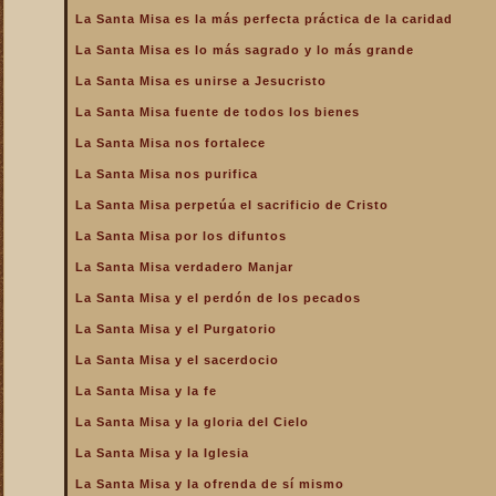
de la Iglesia
La Santa Misa es la más perfecta práctica de la caridad
La Santa Misa es la más
La Santa Misa es lo más sagrado y lo más grande
perfecta oración
La Santa Misa es unirse a Jesucristo
La Santa Misa es la más
perfecta práctica de la
La Santa Misa fuente de todos los bienes
caridad
La Santa Misa nos fortalece
La Santa Misa es lo más
sagrado y lo más grande
La Santa Misa nos purifica
La Santa Misa es medicina
La Santa Misa perpetúa el sacrificio de Cristo
La Santa Misa es unirse a
La Santa Misa por los difuntos
Jesucristo
La Santa Misa verdadero Manjar
La Santa Misa escuela de
amor
La Santa Misa y el perdón de los pecados
La Santa Misa escuela de
La Santa Misa y el Purgatorio
santidad
La Santa Misa y el sacerdocio
La Santa Misa fuente de
La Santa Misa y la fe
todos los bienes
La Santa Misa y la gloria del Cielo
La Santa Misa le da la
mayor gloria a Dios
La Santa Misa y la Iglesia
La Santa Misa nos enseña
La Santa Misa y la ofrenda de sí mismo
a cargar nuestra cruz