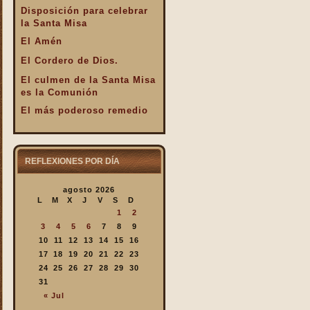
Disposición para celebrar
la Santa Misa
El Amén
El Cordero de Dios.
El culmen de la Santa Misa
es la Comunión
El más poderoso remedio
El Pan de la Palabra y el
Pan Eucarístico
El Pan nuestro de cada día.
REFLEXIONES POR DÍA
El silencio en la Santa
agosto 2026
Misa
L
M
X
J
V
S
D
El valor infinto de la Santa
1
2
Misa
3
4
5
6
7
8
9
En la Santa Misa Dios nos
10
11
12
13
14
15
16
da todo
17
18
19
20
21
22
23
24
25
26
27
28
29
30
En la Santa Misa la Iglesia
31
se ofrece a sí misma
« Jul
En la Santa Misa recibimos