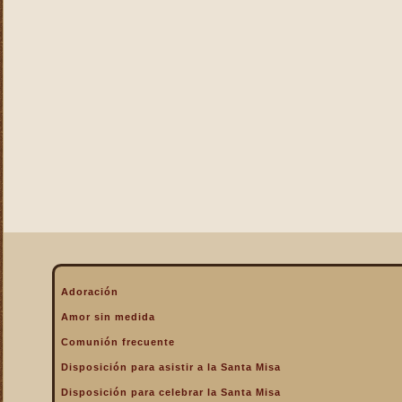
La Eucaristía enciende
nuestros corazones
La Eucaristía fuente de la
alegría cristiana
La Eucaristía fuente de la
gracia
La Eucaristía nos protege
La Eucaristía Pan de Vida
La Eucaristía Sacramento
de amor
La Eucaristía verdadero
alimento
La Eucaristía y la
Encarnación
La Eucaristía y la Pasión
Adoración
de Cristo
Amor sin medida
La Misa por encima de
Comunión frecuente
todo
Disposición para asistir a la Santa Misa
La Santa Misa a la hora de
la muerte
Disposición para celebrar la Santa Misa