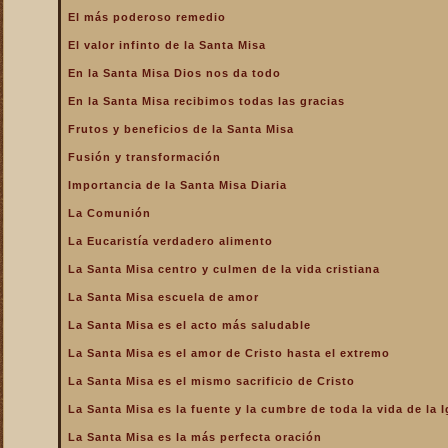
La Santa Misa alcanza el
El más poderoso remedio
mayor mérito
El valor infinto de la Santa Misa
La Santa Misa aumenta la
gloria a todos los santos
En la Santa Misa Dios nos da todo
del Cielo
En la Santa Misa recibimos todas las gracias
La Santa Misa centro y
culmen de la vida cristiana
Frutos y beneficios de la Santa Misa
La Santa Misa centro y raíz
Fusión y transformación
de la vida sacerdotal
Importancia de la Santa Misa Diaria
La Santa Misa Dominical
La Comunión
La Santa Misa es el acto
La Eucaristía verdadero alimento
más saludable
La Santa Misa centro y culmen de la vida cristiana
La Santa Misa es el amor
de Cristo hasta el extremo
La Santa Misa escuela de amor
La Santa Misa es el
La Santa Misa es el acto más saludable
compendio de todo lo
bueno que hay en la Iglesia
La Santa Misa es el amor de Cristo hasta el extremo
La Santa Misa es el mismo
La Santa Misa es el mismo sacrificio de Cristo
sacrificio de Cristo
La Santa Misa es la fuente y la cumbre de toda la vida de la I
La Santa Misa es la fuente
y la cumbre de toda la vida
La Santa Misa es la más perfecta oración