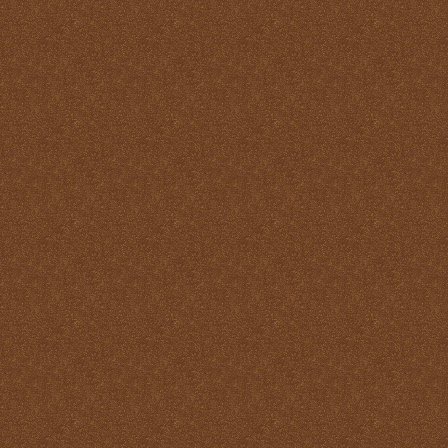
Pastoral
La Santa Misa y la ofrenda
de sí mismo
La Santa Misa y la Palabra
de Dios
La Santa Misa y la pureza
La Santa Misa y la
Resurrección
La Santa Misa y la salud
del alma y del cuerpo
La Santa Misa y la salud
del alma y del cuerpo
La Santa Misa y la
salvación de mundo
La Santa Misa y la santidad
La Santa Misa y la tibieza.
La Santa Misa y la unidad
La Santa Misa y la Vida
Eterna
La Santa Misa y las