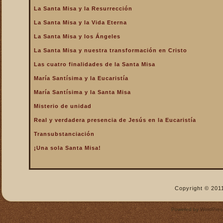
La Santa Misa y la Resurrección
La Santa Misa nos fortalece
La Santa Misa y la Vida Eterna
La Santa Misa nos libra del
infierno y nos da la
La Santa Misa y los Ángeles
salvación
La Santa Misa y nuestra transformación en Cristo
La Santa Misa nos purifica
Las cuatro finalidades de la Santa Misa
La Santa Misa perpetúa el
sacrificio de Cristo
María Santísima y la Eucaristía
La Santa Misa por los
María Santísima y la Santa Misa
difuntos
Misterio de unidad
La Santa Misa verdadero
Real y verdadera presencia de Jesús en la Eucaristía
descanso
Transubstanciación
La Santa Misa verdadero
Manjar
¡Una sola Santa Misa!
La Santa Misa verdadero
Pan del Cielo
La Santa Misa y el Cielo
Copyright © 2011
La Santa Misa y el Cielo
sobre la tierra
Powered by
WordPres
La Santa Misa y el Espíritu