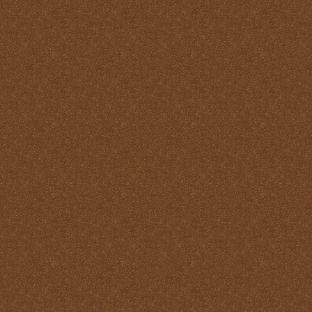
Reparación
Ser Eucaristía
Sin etiqueta
Transubstanciación
Un milagro de amor