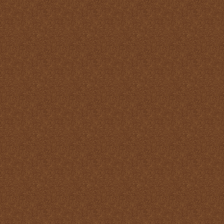
Santo
La Santa Misa y el Martirio
La Santa Misa y el perdón
de los pecados
La Santa Misa y el
Purgatorio
La Santa Misa y el Reino
de Dios
La Santa Misa y el
sacerdocio
La Santa Misa y la cruz
La Santa Misa y la familia
La Santa Misa y la fe
La Santa Misa y la gloria
del Cielo
La Santa Misa y la Iglesia
La Santa Misa y la Justicia
Divina
La Santa Misa y la labor