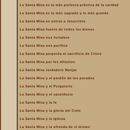
de la Iglesia
La Santa Misa es la más perfecta práctica de la caridad
La Santa Misa es la más
La Santa Misa es lo más sagrado y lo más grande
perfecta oración
La Santa Misa es unirse a Jesucristo
La Santa Misa es la más
perfecta práctica de la
La Santa Misa fuente de todos los bienes
caridad
La Santa Misa nos fortalece
La Santa Misa es lo más
sagrado y lo más grande
La Santa Misa nos purifica
La Santa Misa es medicina
La Santa Misa perpetúa el sacrificio de Cristo
La Santa Misa es unirse a
La Santa Misa por los difuntos
Jesucristo
La Santa Misa verdadero Manjar
La Santa Misa escuela de
amor
La Santa Misa y el perdón de los pecados
La Santa Misa escuela de
La Santa Misa y el Purgatorio
santidad
La Santa Misa y el sacerdocio
La Santa Misa fuente de
La Santa Misa y la fe
todos los bienes
La Santa Misa y la gloria del Cielo
La Santa Misa le da la
mayor gloria a Dios
La Santa Misa y la Iglesia
La Santa Misa nos enseña
La Santa Misa y la ofrenda de sí mismo
a cargar nuestra cruz