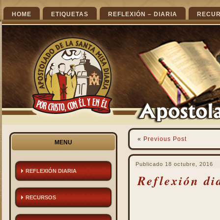
HOME
ETIQUETAS
REFLEXIÓN – DIARIA
RECU
«
Previous Post
MENU
Publicado
18 octubre, 2016
REFLEXIÓN DIARIA
Reflexión di
RECURSOS