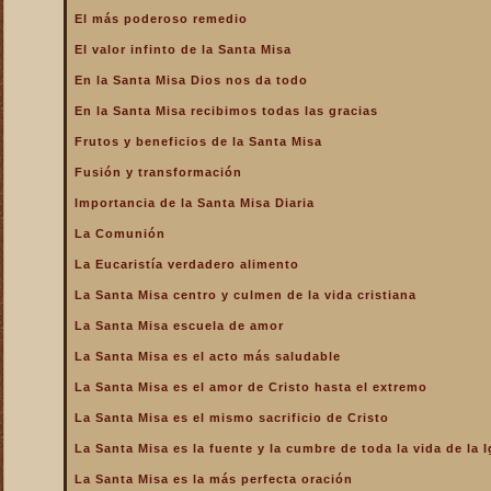
La Santa Misa alcanza el
El más poderoso remedio
mayor mérito
El valor infinto de la Santa Misa
La Santa Misa aumenta la
gloria a todos los santos
En la Santa Misa Dios nos da todo
del Cielo
En la Santa Misa recibimos todas las gracias
La Santa Misa centro y
culmen de la vida cristiana
Frutos y beneficios de la Santa Misa
La Santa Misa centro y raíz
Fusión y transformación
de la vida sacerdotal
Importancia de la Santa Misa Diaria
La Santa Misa Dominical
La Comunión
La Santa Misa es el acto
La Eucaristía verdadero alimento
más saludable
La Santa Misa centro y culmen de la vida cristiana
La Santa Misa es el amor
de Cristo hasta el extremo
La Santa Misa escuela de amor
La Santa Misa es el
La Santa Misa es el acto más saludable
compendio de todo lo
bueno que hay en la Iglesia
La Santa Misa es el amor de Cristo hasta el extremo
La Santa Misa es el mismo
La Santa Misa es el mismo sacrificio de Cristo
sacrificio de Cristo
La Santa Misa es la fuente y la cumbre de toda la vida de la I
La Santa Misa es la fuente
y la cumbre de toda la vida
La Santa Misa es la más perfecta oración