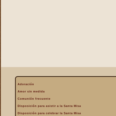
La Eucaristía enciende
nuestros corazones
La Eucaristía fuente de la
alegría cristiana
La Eucaristía fuente de la
gracia
La Eucaristía nos protege
La Eucaristía Pan de Vida
La Eucaristía Sacramento
de amor
La Eucaristía verdadero
alimento
La Eucaristía y la
Encarnación
La Eucaristía y la Pasión
Adoración
de Cristo
Amor sin medida
La Misa por encima de
Comunión frecuente
todo
Disposición para asistir a la Santa Misa
La Santa Misa a la hora de
la muerte
Disposición para celebrar la Santa Misa