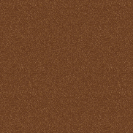
Misa
Nuestra vida debe ser una
Santa Misa prolongada
Nuestro sacrificio se
transforma en el sacrificio
de Cristo
Ofertorio
Participación
Partícipes de la naturaleza
divina
Petición y acción de
gracias
Plegarias Eucarísticas
Por Cristo con Él y en Él
Preparación para la Santa
Misa
Real y verdadera presencia
de Jesús en la Eucaristía
remotepost@sancta-missa-
cotidiana.org