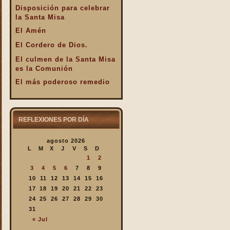
Disposición para celebrar
la Santa Misa
El Amén
El Cordero de Dios.
El culmen de la Santa Misa
es la Comunión
El más poderoso remedio
El Pan de la Palabra y el
Pan Eucarístico
El Pan nuestro de cada día.
REFLEXIONES POR DÍA
El silencio en la Santa
agosto 2026
Misa
L
M
X
J
V
S
D
El valor infinto de la Santa
1
2
Misa
3
4
5
6
7
8
9
En la Santa Misa Dios nos
10
11
12
13
14
15
16
da todo
17
18
19
20
21
22
23
24
25
26
27
28
29
30
En la Santa Misa la Iglesia
31
se ofrece a sí misma
« Jul
En la Santa Misa recibimos