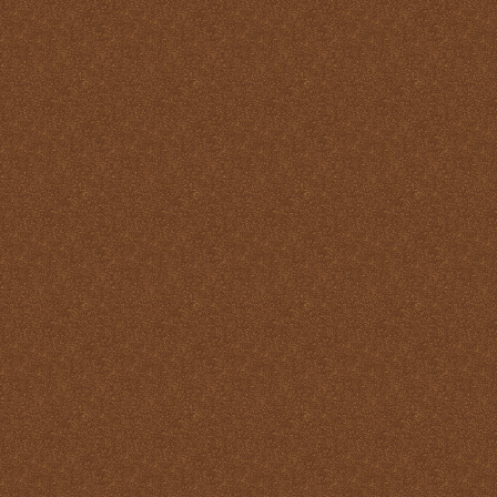
virtudes
La Santa Misa y los
Ángeles
La Santa Misa y los Santos
La Santa Misa y nuestra
transformación en Cristo
La suprema adoración
Las cuatro finalidades de
la Santa Misa
María Santísima y la
Eucaristía
María Santísima y la Santa
Misa
Misas Gregorianas
Misterio de unidad
Necesidad de aprender lo
que es la Santa Misa
No hay cosa que más odie
el demonio que la Santa