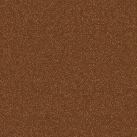
Reparación
Ser Eucaristía
Sin etiqueta
Transubstanciación
Un milagro de amor