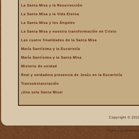
La Santa Misa y la Resurrección
La Santa Misa nos fortalece
La Santa Misa y la Vida Eterna
La Santa Misa nos libra del
infierno y nos da la
La Santa Misa y los Ángeles
salvación
La Santa Misa y nuestra transformación en Cristo
La Santa Misa nos purifica
Las cuatro finalidades de la Santa Misa
La Santa Misa perpetúa el
sacrificio de Cristo
María Santísima y la Eucaristía
La Santa Misa por los
María Santísima y la Santa Misa
difuntos
Misterio de unidad
La Santa Misa verdadero
Real y verdadera presencia de Jesús en la Eucaristía
descanso
Transubstanciación
La Santa Misa verdadero
Manjar
¡Una sola Santa Misa!
La Santa Misa verdadero
Pan del Cielo
La Santa Misa y el Cielo
Copyright © 2011
La Santa Misa y el Cielo
sobre la tierra
Powered by
WordPres
La Santa Misa y el Espíritu