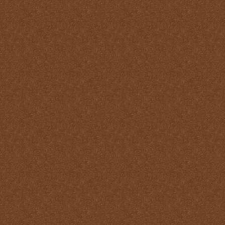
Pastoral
La Santa Misa y la ofrenda
de sí mismo
La Santa Misa y la Palabra
de Dios
La Santa Misa y la pureza
La Santa Misa y la
Resurrección
La Santa Misa y la salud
del alma y del cuerpo
La Santa Misa y la salud
del alma y del cuerpo
La Santa Misa y la
salvación de mundo
La Santa Misa y la santidad
La Santa Misa y la tibieza.
La Santa Misa y la unidad
La Santa Misa y la Vida
Eterna
La Santa Misa y las