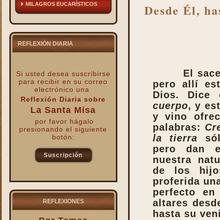
MILAGROS EUCARÍSTICOS
Desde Él, ha
REFLEXIÓN DIARIA
El sace
Si usted desea suscribirse
para recibir
en su correo
pero allí es
electrónico una
Dios. Dice
Reflexión Diaria sobre
cuerpo
, y es
La Santa Misa
y vino ofre
por favor hágalo
palabras:
Cr
presionando el siguiente
la tierra
sól
botón:
pero dan e
Suscripción
nuestra natu
de los hijo
kk
proferida una
perfecto en
altares desd
REFLEXIONES
hasta su ven