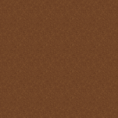
Santo
La Santa Misa y el Martirio
La Santa Misa y el perdón
de los pecados
La Santa Misa y el
Purgatorio
La Santa Misa y el Reino
de Dios
La Santa Misa y el
sacerdocio
La Santa Misa y la cruz
La Santa Misa y la familia
La Santa Misa y la fe
La Santa Misa y la gloria
del Cielo
La Santa Misa y la Iglesia
La Santa Misa y la Justicia
Divina
La Santa Misa y la labor