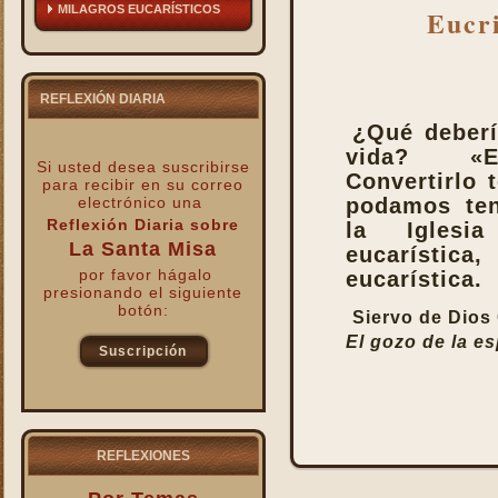
MILAGROS EUCARÍSTICOS
Eucri
REFLEXIÓN DIARIA
¿Qué deberí
vida? «Euc
Si usted desea suscribirse
Convertirlo 
para recibir
en su correo
electrónico una
podamos ten
Reflexión Diaria sobre
la Iglesia
La Santa Misa
eucarístic
por favor hágalo
eucarística.
presionando el siguiente
botón:
Siervo de Dios
El gozo de la e
Suscripción
kk
REFLEXIONES