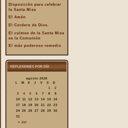
Disposición para celebrar
la Santa Misa
El Amén
El Cordero de Dios.
El culmen de la Santa Misa
es la Comunión
El más poderoso remedio
El Pan de la Palabra y el
Pan Eucarístico
El Pan nuestro de cada día.
REFLEXIONES POR DÍA
El silencio en la Santa
agosto 2026
Misa
L
M
X
J
V
S
D
El valor infinto de la Santa
1
2
Misa
3
4
5
6
7
8
9
En la Santa Misa Dios nos
10
11
12
13
14
15
16
da todo
17
18
19
20
21
22
23
24
25
26
27
28
29
30
En la Santa Misa la Iglesia
31
se ofrece a sí misma
« Jul
En la Santa Misa recibimos