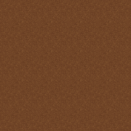
virtudes
La Santa Misa y los
Ángeles
La Santa Misa y los Santos
La Santa Misa y nuestra
transformación en Cristo
La suprema adoración
Las cuatro finalidades de
la Santa Misa
María Santísima y la
Eucaristía
María Santísima y la Santa
Misa
Misas Gregorianas
Misterio de unidad
Necesidad de aprender lo
que es la Santa Misa
No hay cosa que más odie
el demonio que la Santa