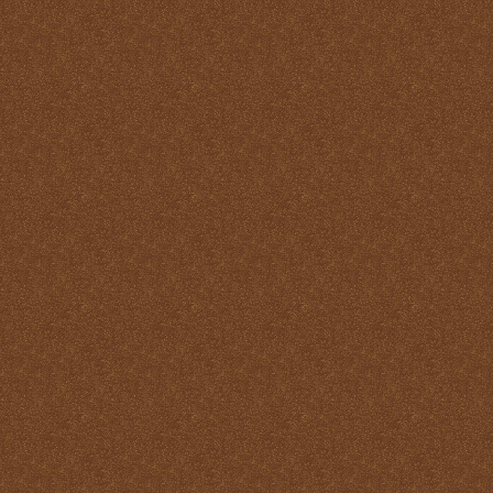
Reparación
Ser Eucaristía
Sin etiqueta
Transubstanciación
Un milagro de amor