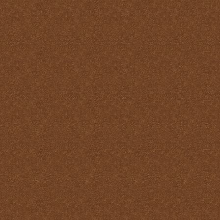
Santo
La Santa Misa y el Martirio
La Santa Misa y el perdón
de los pecados
La Santa Misa y el
Purgatorio
La Santa Misa y el Reino
de Dios
La Santa Misa y el
sacerdocio
La Santa Misa y la cruz
La Santa Misa y la familia
La Santa Misa y la fe
La Santa Misa y la gloria
del Cielo
La Santa Misa y la Iglesia
La Santa Misa y la Justicia
Divina
La Santa Misa y la labor