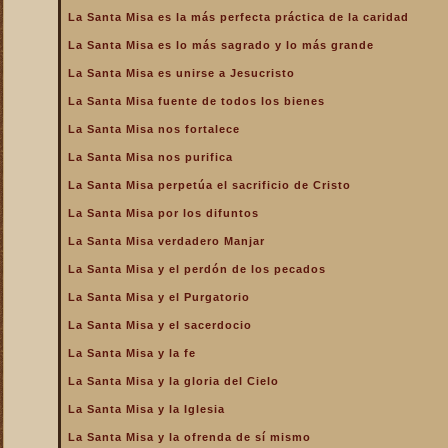
de la Iglesia
La Santa Misa es la más perfecta práctica de la caridad
La Santa Misa es la más
La Santa Misa es lo más sagrado y lo más grande
perfecta oración
La Santa Misa es unirse a Jesucristo
La Santa Misa es la más
perfecta práctica de la
La Santa Misa fuente de todos los bienes
caridad
La Santa Misa nos fortalece
La Santa Misa es lo más
sagrado y lo más grande
La Santa Misa nos purifica
La Santa Misa es medicina
La Santa Misa perpetúa el sacrificio de Cristo
La Santa Misa es unirse a
La Santa Misa por los difuntos
Jesucristo
La Santa Misa verdadero Manjar
La Santa Misa escuela de
amor
La Santa Misa y el perdón de los pecados
La Santa Misa escuela de
La Santa Misa y el Purgatorio
santidad
La Santa Misa y el sacerdocio
La Santa Misa fuente de
La Santa Misa y la fe
todos los bienes
La Santa Misa y la gloria del Cielo
La Santa Misa le da la
mayor gloria a Dios
La Santa Misa y la Iglesia
La Santa Misa nos enseña
La Santa Misa y la ofrenda de sí mismo
a cargar nuestra cruz