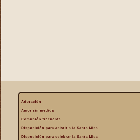
La Eucaristía enciende
nuestros corazones
La Eucaristía fuente de la
alegría cristiana
La Eucaristía fuente de la
gracia
La Eucaristía nos protege
La Eucaristía Pan de Vida
La Eucaristía Sacramento
de amor
La Eucaristía verdadero
alimento
La Eucaristía y la
Encarnación
La Eucaristía y la Pasión
Adoración
de Cristo
Amor sin medida
La Misa por encima de
Comunión frecuente
todo
Disposición para asistir a la Santa Misa
La Santa Misa a la hora de
la muerte
Disposición para celebrar la Santa Misa