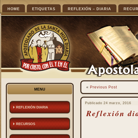
HOME
ETIQUETAS
REFLEXIÓN – DIARIA
RECU
«
Previous Post
MENU
Publicado
24 marzo, 2016
REFLEXIÓN DIARIA
Reflexión di
RECURSOS