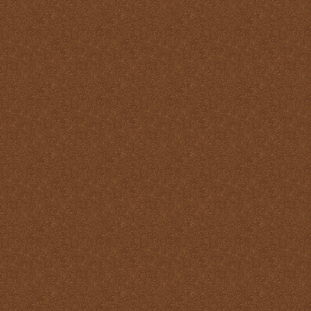
Pastoral
La Santa Misa y la ofrenda
de sí mismo
La Santa Misa y la Palabra
de Dios
La Santa Misa y la pureza
La Santa Misa y la
Resurrección
La Santa Misa y la salud
del alma y del cuerpo
La Santa Misa y la salud
del alma y del cuerpo
La Santa Misa y la
salvación de mundo
La Santa Misa y la santidad
La Santa Misa y la tibieza.
La Santa Misa y la unidad
La Santa Misa y la Vida
Eterna
La Santa Misa y las