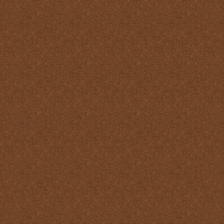
Misa
Nuestra vida debe ser una
Santa Misa prolongada
Nuestro sacrificio se
transforma en el sacrificio
de Cristo
Ofertorio
Participación
Partícipes de la naturaleza
divina
Petición y acción de
gracias
Plegarias Eucarísticas
Por Cristo con Él y en Él
Preparación para la Santa
Misa
Real y verdadera presencia
de Jesús en la Eucaristía
remotepost@sancta-missa-
cotidiana.org