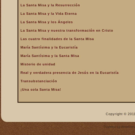
La Santa Misa y la Resurrección
La Santa Misa nos fortalece
La Santa Misa y la Vida Eterna
La Santa Misa nos libra del
infierno y nos da la
La Santa Misa y los Ángeles
salvación
La Santa Misa y nuestra transformación en Cristo
La Santa Misa nos purifica
Las cuatro finalidades de la Santa Misa
La Santa Misa perpetúa el
sacrificio de Cristo
María Santísima y la Eucaristía
La Santa Misa por los
María Santísima y la Santa Misa
difuntos
Misterio de unidad
La Santa Misa verdadero
Real y verdadera presencia de Jesús en la Eucaristía
descanso
Transubstanciación
La Santa Misa verdadero
Manjar
¡Una sola Santa Misa!
La Santa Misa verdadero
Pan del Cielo
La Santa Misa y el Cielo
Copyright © 2011
La Santa Misa y el Cielo
sobre la tierra
Powered by
WordPres
La Santa Misa y el Espíritu