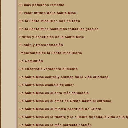
La Santa Misa alcanza el
El más poderoso remedio
mayor mérito
El valor infinto de la Santa Misa
La Santa Misa aumenta la
gloria a todos los santos
En la Santa Misa Dios nos da todo
del Cielo
En la Santa Misa recibimos todas las gracias
La Santa Misa centro y
culmen de la vida cristiana
Frutos y beneficios de la Santa Misa
La Santa Misa centro y raíz
Fusión y transformación
de la vida sacerdotal
Importancia de la Santa Misa Diaria
La Santa Misa Dominical
La Comunión
La Santa Misa es el acto
La Eucaristía verdadero alimento
más saludable
La Santa Misa centro y culmen de la vida cristiana
La Santa Misa es el amor
de Cristo hasta el extremo
La Santa Misa escuela de amor
La Santa Misa es el
La Santa Misa es el acto más saludable
compendio de todo lo
bueno que hay en la Iglesia
La Santa Misa es el amor de Cristo hasta el extremo
La Santa Misa es el mismo
La Santa Misa es el mismo sacrificio de Cristo
sacrificio de Cristo
La Santa Misa es la fuente y la cumbre de toda la vida de la I
La Santa Misa es la fuente
y la cumbre de toda la vida
La Santa Misa es la más perfecta oración