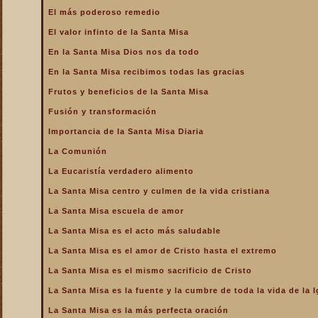
La Santa Misa alcanza el
El más poderoso remedio
mayor mérito
El valor infinto de la Santa Misa
La Santa Misa aumenta la
gloria a todos los santos
En la Santa Misa Dios nos da todo
del Cielo
En la Santa Misa recibimos todas las gracias
La Santa Misa centro y
culmen de la vida cristiana
Frutos y beneficios de la Santa Misa
La Santa Misa centro y raíz
Fusión y transformación
de la vida sacerdotal
Importancia de la Santa Misa Diaria
La Santa Misa Dominical
La Comunión
La Santa Misa es el acto
La Eucaristía verdadero alimento
más saludable
La Santa Misa centro y culmen de la vida cristiana
La Santa Misa es el amor
de Cristo hasta el extremo
La Santa Misa escuela de amor
La Santa Misa es el
La Santa Misa es el acto más saludable
compendio de todo lo
bueno que hay en la Iglesia
La Santa Misa es el amor de Cristo hasta el extremo
La Santa Misa es el mismo
La Santa Misa es el mismo sacrificio de Cristo
sacrificio de Cristo
La Santa Misa es la fuente y la cumbre de toda la vida de la I
La Santa Misa es la fuente
y la cumbre de toda la vida
La Santa Misa es la más perfecta oración