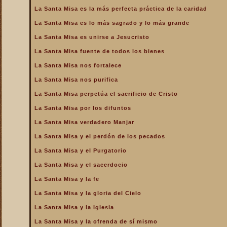
de la Iglesia
La Santa Misa es la más perfecta práctica de la caridad
La Santa Misa es la más
La Santa Misa es lo más sagrado y lo más grande
perfecta oración
La Santa Misa es unirse a Jesucristo
La Santa Misa es la más
perfecta práctica de la
La Santa Misa fuente de todos los bienes
caridad
La Santa Misa nos fortalece
La Santa Misa es lo más
sagrado y lo más grande
La Santa Misa nos purifica
La Santa Misa es medicina
La Santa Misa perpetúa el sacrificio de Cristo
La Santa Misa es unirse a
La Santa Misa por los difuntos
Jesucristo
La Santa Misa verdadero Manjar
La Santa Misa escuela de
amor
La Santa Misa y el perdón de los pecados
La Santa Misa escuela de
La Santa Misa y el Purgatorio
santidad
La Santa Misa y el sacerdocio
La Santa Misa fuente de
La Santa Misa y la fe
todos los bienes
La Santa Misa y la gloria del Cielo
La Santa Misa le da la
mayor gloria a Dios
La Santa Misa y la Iglesia
La Santa Misa nos enseña
La Santa Misa y la ofrenda de sí mismo
a cargar nuestra cruz