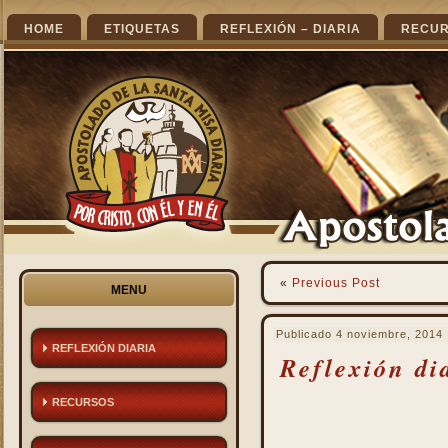
HOME
ETIQUETAS
REFLEXIÓN – DIARIA
RECU
«
Previous Post
MENU
Publicado
4 noviembre, 2014
REFLEXIÓN DIARIA
Reflexión di
RECURSOS