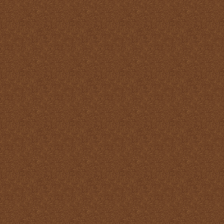
Pastoral
La Santa Misa y la ofrenda
de sí mismo
La Santa Misa y la Palabra
de Dios
La Santa Misa y la pureza
La Santa Misa y la
Resurrección
La Santa Misa y la salud
del alma y del cuerpo
La Santa Misa y la salud
del alma y del cuerpo
La Santa Misa y la
salvación de mundo
La Santa Misa y la santidad
La Santa Misa y la tibieza.
La Santa Misa y la unidad
La Santa Misa y la Vida
Eterna
La Santa Misa y las