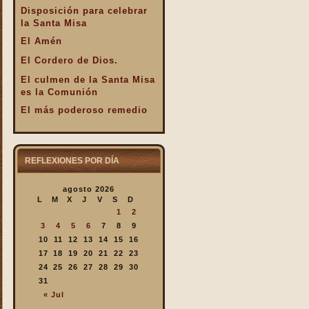
Disposición para celebrar
la Santa Misa
El Amén
El Cordero de Dios.
El culmen de la Santa Misa
es la Comunión
El más poderoso remedio
El Pan de la Palabra y el
Pan Eucarístico
El Pan nuestro de cada día.
REFLEXIONES POR DÍA
El silencio en la Santa
agosto 2026
Misa
L
M
X
J
V
S
D
El valor infinto de la Santa
1
2
Misa
3
4
5
6
7
8
9
En la Santa Misa Dios nos
10
11
12
13
14
15
16
da todo
17
18
19
20
21
22
23
24
25
26
27
28
29
30
En la Santa Misa la Iglesia
31
se ofrece a sí misma
« Jul
En la Santa Misa recibimos