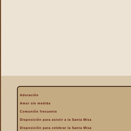
La Eucaristía enciende
nuestros corazones
La Eucaristía fuente de la
alegría cristiana
La Eucaristía fuente de la
gracia
La Eucaristía nos protege
La Eucaristía Pan de Vida
La Eucaristía Sacramento
de amor
La Eucaristía verdadero
alimento
La Eucaristía y la
Encarnación
La Eucaristía y la Pasión
Adoración
de Cristo
Amor sin medida
La Misa por encima de
Comunión frecuente
todo
Disposición para asistir a la Santa Misa
La Santa Misa a la hora de
la muerte
Disposición para celebrar la Santa Misa