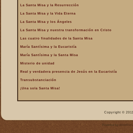
La Santa Misa y la Resurrección
La Santa Misa nos fortalece
La Santa Misa y la Vida Eterna
La Santa Misa nos libra del
infierno y nos da la
La Santa Misa y los Ángeles
salvación
La Santa Misa y nuestra transformación en Cristo
La Santa Misa nos purifica
Las cuatro finalidades de la Santa Misa
La Santa Misa perpetúa el
sacrificio de Cristo
María Santísima y la Eucaristía
La Santa Misa por los
María Santísima y la Santa Misa
difuntos
Misterio de unidad
La Santa Misa verdadero
Real y verdadera presencia de Jesús en la Eucaristía
descanso
Transubstanciación
La Santa Misa verdadero
Manjar
¡Una sola Santa Misa!
La Santa Misa verdadero
Pan del Cielo
La Santa Misa y el Cielo
Copyright © 2011
La Santa Misa y el Cielo
sobre la tierra
Powered by
WordPres
La Santa Misa y el Espíritu