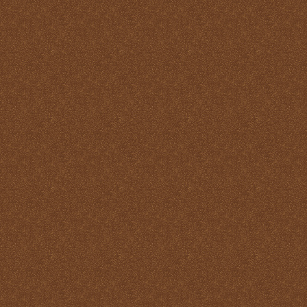
virtudes
La Santa Misa y los
Ángeles
La Santa Misa y los Santos
La Santa Misa y nuestra
transformación en Cristo
La suprema adoración
Las cuatro finalidades de
la Santa Misa
María Santísima y la
Eucaristía
María Santísima y la Santa
Misa
Misas Gregorianas
Misterio de unidad
Necesidad de aprender lo
que es la Santa Misa
No hay cosa que más odie
el demonio que la Santa