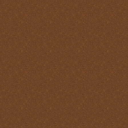
Reparación
Ser Eucaristía
Sin etiqueta
Transubstanciación
Un milagro de amor