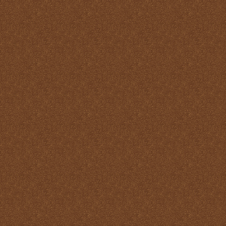
Misa
Nuestra vida debe ser una
Santa Misa prolongada
Nuestro sacrificio se
transforma en el sacrificio
de Cristo
Ofertorio
Participación
Partícipes de la naturaleza
divina
Petición y acción de
gracias
Plegarias Eucarísticas
Por Cristo con Él y en Él
Preparación para la Santa
Misa
Real y verdadera presencia
de Jesús en la Eucaristía
remotepost@sancta-missa-
cotidiana.org