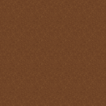
Santo
La Santa Misa y el Martirio
La Santa Misa y el perdón
de los pecados
La Santa Misa y el
Purgatorio
La Santa Misa y el Reino
de Dios
La Santa Misa y el
sacerdocio
La Santa Misa y la cruz
La Santa Misa y la familia
La Santa Misa y la fe
La Santa Misa y la gloria
del Cielo
La Santa Misa y la Iglesia
La Santa Misa y la Justicia
Divina
La Santa Misa y la labor