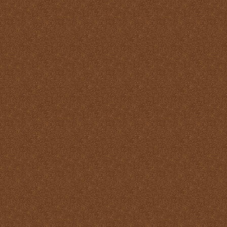
Santo
La Santa Misa y el Martirio
La Santa Misa y el perdón
de los pecados
La Santa Misa y el
Purgatorio
La Santa Misa y el Reino
de Dios
La Santa Misa y el
sacerdocio
La Santa Misa y la cruz
La Santa Misa y la familia
La Santa Misa y la fe
La Santa Misa y la gloria
del Cielo
La Santa Misa y la Iglesia
La Santa Misa y la Justicia
Divina
La Santa Misa y la labor