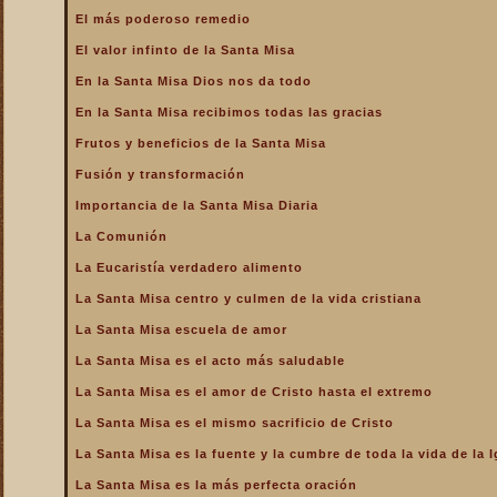
La Santa Misa alcanza el
El más poderoso remedio
mayor mérito
El valor infinto de la Santa Misa
La Santa Misa aumenta la
gloria a todos los santos
En la Santa Misa Dios nos da todo
del Cielo
En la Santa Misa recibimos todas las gracias
La Santa Misa centro y
culmen de la vida cristiana
Frutos y beneficios de la Santa Misa
La Santa Misa centro y raíz
Fusión y transformación
de la vida sacerdotal
Importancia de la Santa Misa Diaria
La Santa Misa Dominical
La Comunión
La Santa Misa es el acto
La Eucaristía verdadero alimento
más saludable
La Santa Misa centro y culmen de la vida cristiana
La Santa Misa es el amor
de Cristo hasta el extremo
La Santa Misa escuela de amor
La Santa Misa es el
La Santa Misa es el acto más saludable
compendio de todo lo
bueno que hay en la Iglesia
La Santa Misa es el amor de Cristo hasta el extremo
La Santa Misa es el mismo
La Santa Misa es el mismo sacrificio de Cristo
sacrificio de Cristo
La Santa Misa es la fuente y la cumbre de toda la vida de la I
La Santa Misa es la fuente
y la cumbre de toda la vida
La Santa Misa es la más perfecta oración