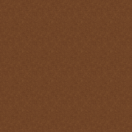
virtudes
La Santa Misa y los
Ángeles
La Santa Misa y los Santos
La Santa Misa y nuestra
transformación en Cristo
La suprema adoración
Las cuatro finalidades de
la Santa Misa
María Santísima y la
Eucaristía
María Santísima y la Santa
Misa
Misas Gregorianas
Misterio de unidad
Necesidad de aprender lo
que es la Santa Misa
No hay cosa que más odie
el demonio que la Santa