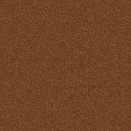
Reparación
Ser Eucaristía
Sin etiqueta
Transubstanciación
Un milagro de amor