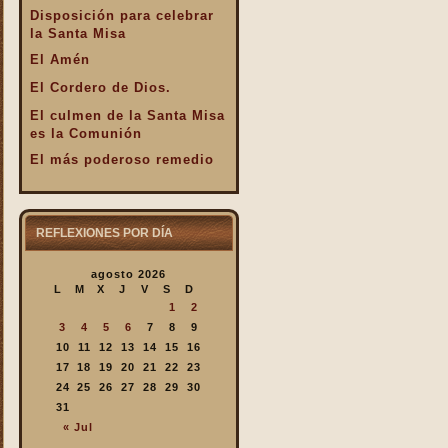
Disposición para celebrar
la Santa Misa
El Amén
El Cordero de Dios.
El culmen de la Santa Misa
es la Comunión
El más poderoso remedio
El Pan de la Palabra y el
Pan Eucarístico
El Pan nuestro de cada día.
REFLEXIONES POR DÍA
El silencio en la Santa
agosto 2026
Misa
L
M
X
J
V
S
D
El valor infinto de la Santa
1
2
Misa
3
4
5
6
7
8
9
En la Santa Misa Dios nos
10
11
12
13
14
15
16
da todo
17
18
19
20
21
22
23
24
25
26
27
28
29
30
En la Santa Misa la Iglesia
31
se ofrece a sí misma
« Jul
En la Santa Misa recibimos