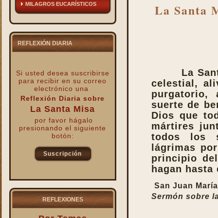
MILAGROS EUCARÍSTICOS
La Santa M
REFLEXIÓN DIARIA
La San
Si usted desea suscribirse
para recibir
en su correo
celestial, a
electrónico una
purgatorio, 
Reflexión Diaria sobre
suerte de be
La Santa Misa
Dios que tod
por favor hágalo
mártires jun
presionando el siguiente
todos los s
botón:
lágrimas por
Suscripción
principio d
hagan hasta e
kk
San Juan María
Sermón sobre la
REFLEXIONES