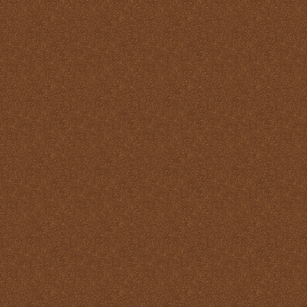
Misa
Nuestra vida debe ser una
Santa Misa prolongada
Nuestro sacrificio se
transforma en el sacrificio
de Cristo
Ofertorio
Participación
Partícipes de la naturaleza
divina
Petición y acción de
gracias
Plegarias Eucarísticas
Por Cristo con Él y en Él
Preparación para la Santa
Misa
Real y verdadera presencia
de Jesús en la Eucaristía
remotepost@sancta-missa-
cotidiana.org