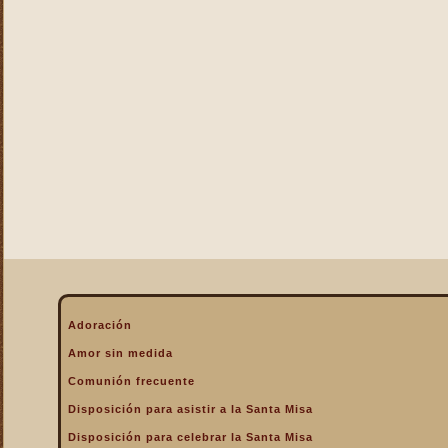
La Eucaristía enciende
nuestros corazones
La Eucaristía fuente de la
alegría cristiana
La Eucaristía fuente de la
gracia
La Eucaristía nos protege
La Eucaristía Pan de Vida
La Eucaristía Sacramento
de amor
La Eucaristía verdadero
alimento
La Eucaristía y la
Encarnación
La Eucaristía y la Pasión
Adoración
de Cristo
Amor sin medida
La Misa por encima de
Comunión frecuente
todo
Disposición para asistir a la Santa Misa
La Santa Misa a la hora de
la muerte
Disposición para celebrar la Santa Misa