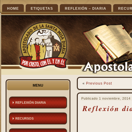
HOME
ETIQUETAS
REFLEXIÓN – DIARIA
RECU
«
Previous Post
MENU
Publicado
1 noviembre, 2014
REFLEXIÓN DIARIA
Reflexión di
RECURSOS