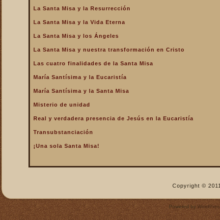
La Santa Misa y la Resurrección
La Santa Misa nos fortalece
La Santa Misa y la Vida Eterna
La Santa Misa nos libra del
infierno y nos da la
La Santa Misa y los Ángeles
salvación
La Santa Misa y nuestra transformación en Cristo
La Santa Misa nos purifica
Las cuatro finalidades de la Santa Misa
La Santa Misa perpetúa el
sacrificio de Cristo
María Santísima y la Eucaristía
La Santa Misa por los
María Santísima y la Santa Misa
difuntos
Misterio de unidad
La Santa Misa verdadero
Real y verdadera presencia de Jesús en la Eucaristía
descanso
Transubstanciación
La Santa Misa verdadero
Manjar
¡Una sola Santa Misa!
La Santa Misa verdadero
Pan del Cielo
La Santa Misa y el Cielo
Copyright © 2011
La Santa Misa y el Cielo
sobre la tierra
Powered by
WordPres
La Santa Misa y el Espíritu