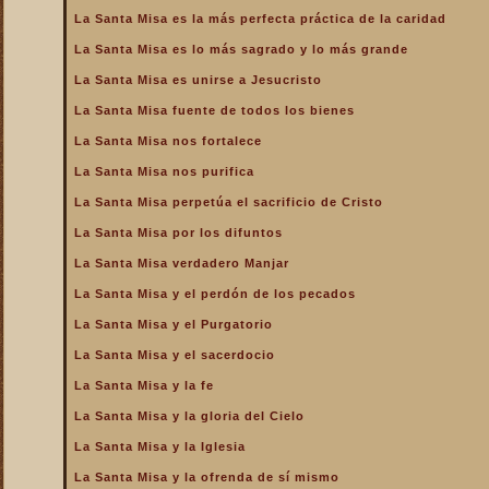
de la Iglesia
La Santa Misa es la más perfecta práctica de la caridad
La Santa Misa es la más
La Santa Misa es lo más sagrado y lo más grande
perfecta oración
La Santa Misa es unirse a Jesucristo
La Santa Misa es la más
perfecta práctica de la
La Santa Misa fuente de todos los bienes
caridad
La Santa Misa nos fortalece
La Santa Misa es lo más
sagrado y lo más grande
La Santa Misa nos purifica
La Santa Misa es medicina
La Santa Misa perpetúa el sacrificio de Cristo
La Santa Misa es unirse a
La Santa Misa por los difuntos
Jesucristo
La Santa Misa verdadero Manjar
La Santa Misa escuela de
amor
La Santa Misa y el perdón de los pecados
La Santa Misa escuela de
La Santa Misa y el Purgatorio
santidad
La Santa Misa y el sacerdocio
La Santa Misa fuente de
La Santa Misa y la fe
todos los bienes
La Santa Misa y la gloria del Cielo
La Santa Misa le da la
mayor gloria a Dios
La Santa Misa y la Iglesia
La Santa Misa nos enseña
La Santa Misa y la ofrenda de sí mismo
a cargar nuestra cruz