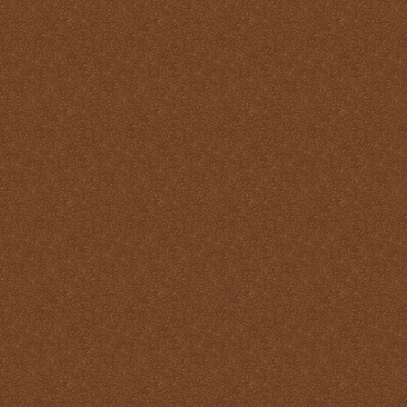
Pastoral
La Santa Misa y la ofrenda
de sí mismo
La Santa Misa y la Palabra
de Dios
La Santa Misa y la pureza
La Santa Misa y la
Resurrección
La Santa Misa y la salud
del alma y del cuerpo
La Santa Misa y la salud
del alma y del cuerpo
La Santa Misa y la
salvación de mundo
La Santa Misa y la santidad
La Santa Misa y la tibieza.
La Santa Misa y la unidad
La Santa Misa y la Vida
Eterna
La Santa Misa y las