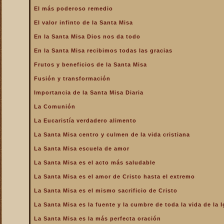
La Santa Misa alcanza el
El más poderoso remedio
mayor mérito
El valor infinto de la Santa Misa
La Santa Misa aumenta la
gloria a todos los santos
En la Santa Misa Dios nos da todo
del Cielo
En la Santa Misa recibimos todas las gracias
La Santa Misa centro y
culmen de la vida cristiana
Frutos y beneficios de la Santa Misa
La Santa Misa centro y raíz
Fusión y transformación
de la vida sacerdotal
Importancia de la Santa Misa Diaria
La Santa Misa Dominical
La Comunión
La Santa Misa es el acto
La Eucaristía verdadero alimento
más saludable
La Santa Misa centro y culmen de la vida cristiana
La Santa Misa es el amor
de Cristo hasta el extremo
La Santa Misa escuela de amor
La Santa Misa es el
La Santa Misa es el acto más saludable
compendio de todo lo
bueno que hay en la Iglesia
La Santa Misa es el amor de Cristo hasta el extremo
La Santa Misa es el mismo
La Santa Misa es el mismo sacrificio de Cristo
sacrificio de Cristo
La Santa Misa es la fuente y la cumbre de toda la vida de la I
La Santa Misa es la fuente
y la cumbre de toda la vida
La Santa Misa es la más perfecta oración