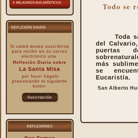
MILAGROS EUCARÍSTICOS
Todo se r
REFLEXIÓN DIARIA
Toda s
del Calvario
Si usted desea suscribirse
puertas 
para recibir
en su correo
electrónico una
sobrenatural
Reflexión Diaria sobre
más sublime
La Santa Misa
se encuen
por favor hágalo
Eucaristía.
presionando el siguiente
botón:
San Alberto Hu
Suscripción
kk
REFLEXIONES