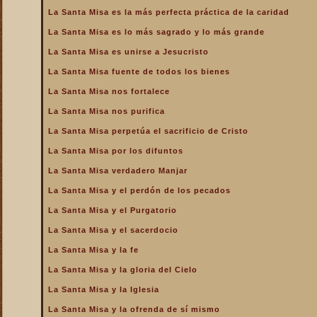
de la Iglesia
La Santa Misa es la más perfecta práctica de la caridad
La Santa Misa es la más
La Santa Misa es lo más sagrado y lo más grande
perfecta oración
La Santa Misa es unirse a Jesucristo
La Santa Misa es la más
perfecta práctica de la
La Santa Misa fuente de todos los bienes
caridad
La Santa Misa nos fortalece
La Santa Misa es lo más
sagrado y lo más grande
La Santa Misa nos purifica
La Santa Misa es medicina
La Santa Misa perpetúa el sacrificio de Cristo
La Santa Misa es unirse a
La Santa Misa por los difuntos
Jesucristo
La Santa Misa verdadero Manjar
La Santa Misa escuela de
amor
La Santa Misa y el perdón de los pecados
La Santa Misa escuela de
La Santa Misa y el Purgatorio
santidad
La Santa Misa y el sacerdocio
La Santa Misa fuente de
La Santa Misa y la fe
todos los bienes
La Santa Misa y la gloria del Cielo
La Santa Misa le da la
mayor gloria a Dios
La Santa Misa y la Iglesia
La Santa Misa nos enseña
La Santa Misa y la ofrenda de sí mismo
a cargar nuestra cruz