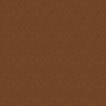
Reparación
Ser Eucaristía
Sin etiqueta
Transubstanciación
Un milagro de amor