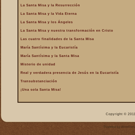
La Santa Misa y la Resurrección
La Santa Misa nos fortalece
La Santa Misa y la Vida Eterna
La Santa Misa nos libra del
infierno y nos da la
La Santa Misa y los Ángeles
salvación
La Santa Misa y nuestra transformación en Cristo
La Santa Misa nos purifica
Las cuatro finalidades de la Santa Misa
La Santa Misa perpetúa el
sacrificio de Cristo
María Santísima y la Eucaristía
La Santa Misa por los
María Santísima y la Santa Misa
difuntos
Misterio de unidad
La Santa Misa verdadero
Real y verdadera presencia de Jesús en la Eucaristía
descanso
Transubstanciación
La Santa Misa verdadero
Manjar
¡Una sola Santa Misa!
La Santa Misa verdadero
Pan del Cielo
La Santa Misa y el Cielo
Copyright © 2011
La Santa Misa y el Cielo
sobre la tierra
Powered by
WordPres
La Santa Misa y el Espíritu