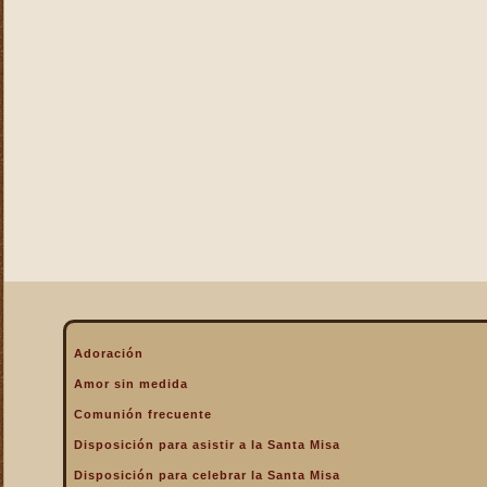
La Eucaristía enciende
nuestros corazones
La Eucaristía fuente de la
alegría cristiana
La Eucaristía fuente de la
gracia
La Eucaristía nos protege
La Eucaristía Pan de Vida
La Eucaristía Sacramento
de amor
La Eucaristía verdadero
alimento
La Eucaristía y la
Encarnación
La Eucaristía y la Pasión
Adoración
de Cristo
Amor sin medida
La Misa por encima de
Comunión frecuente
todo
Disposición para asistir a la Santa Misa
La Santa Misa a la hora de
la muerte
Disposición para celebrar la Santa Misa