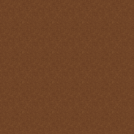
virtudes
La Santa Misa y los
Ángeles
La Santa Misa y los Santos
La Santa Misa y nuestra
transformación en Cristo
La suprema adoración
Las cuatro finalidades de
la Santa Misa
María Santísima y la
Eucaristía
María Santísima y la Santa
Misa
Misas Gregorianas
Misterio de unidad
Necesidad de aprender lo
que es la Santa Misa
No hay cosa que más odie
el demonio que la Santa