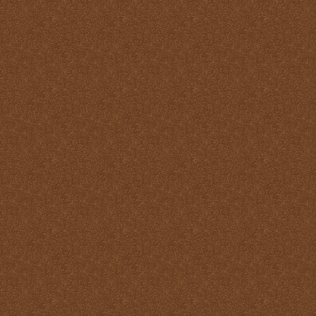
Misa
Nuestra vida debe ser una
Santa Misa prolongada
Nuestro sacrificio se
transforma en el sacrificio
de Cristo
Ofertorio
Participación
Partícipes de la naturaleza
divina
Petición y acción de
gracias
Plegarias Eucarísticas
Por Cristo con Él y en Él
Preparación para la Santa
Misa
Real y verdadera presencia
de Jesús en la Eucaristía
remotepost@sancta-missa-
cotidiana.org