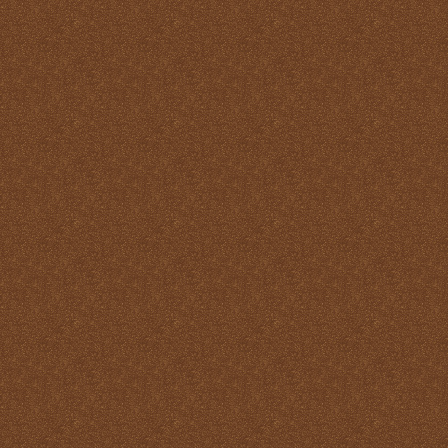
Pastoral
La Santa Misa y la ofrenda
de sí mismo
La Santa Misa y la Palabra
de Dios
La Santa Misa y la pureza
La Santa Misa y la
Resurrección
La Santa Misa y la salud
del alma y del cuerpo
La Santa Misa y la salud
del alma y del cuerpo
La Santa Misa y la
salvación de mundo
La Santa Misa y la santidad
La Santa Misa y la tibieza.
La Santa Misa y la unidad
La Santa Misa y la Vida
Eterna
La Santa Misa y las