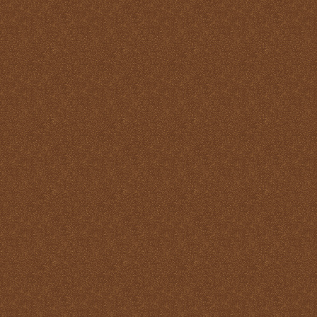
Santo
La Santa Misa y el Martirio
La Santa Misa y el perdón
de los pecados
La Santa Misa y el
Purgatorio
La Santa Misa y el Reino
de Dios
La Santa Misa y el
sacerdocio
La Santa Misa y la cruz
La Santa Misa y la familia
La Santa Misa y la fe
La Santa Misa y la gloria
del Cielo
La Santa Misa y la Iglesia
La Santa Misa y la Justicia
Divina
La Santa Misa y la labor