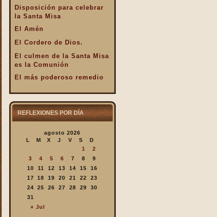
Disposición para celebrar
la Santa Misa
El Amén
El Cordero de Dios.
El culmen de la Santa Misa
es la Comunión
El más poderoso remedio
El Pan de la Palabra y el
Pan Eucarístico
El Pan nuestro de cada día.
REFLEXIONES POR DÍA
El silencio en la Santa
agosto 2026
Misa
L
M
X
J
V
S
D
El valor infinto de la Santa
1
2
Misa
3
4
5
6
7
8
9
En la Santa Misa Dios nos
10
11
12
13
14
15
16
da todo
17
18
19
20
21
22
23
24
25
26
27
28
29
30
En la Santa Misa la Iglesia
31
se ofrece a sí misma
« Jul
En la Santa Misa recibimos