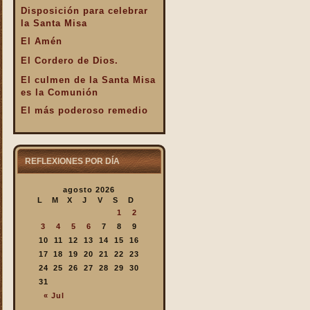
Disposición para celebrar
la Santa Misa
El Amén
El Cordero de Dios.
El culmen de la Santa Misa
es la Comunión
El más poderoso remedio
El Pan de la Palabra y el
Pan Eucarístico
El Pan nuestro de cada día.
REFLEXIONES POR DÍA
El silencio en la Santa
agosto 2026
Misa
L
M
X
J
V
S
D
El valor infinto de la Santa
1
2
Misa
3
4
5
6
7
8
9
En la Santa Misa Dios nos
10
11
12
13
14
15
16
da todo
17
18
19
20
21
22
23
24
25
26
27
28
29
30
En la Santa Misa la Iglesia
31
se ofrece a sí misma
« Jul
En la Santa Misa recibimos