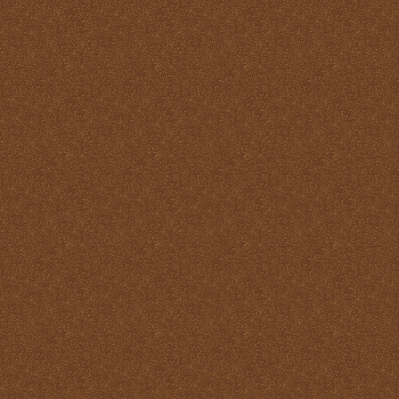
virtudes
La Santa Misa y los
Ángeles
La Santa Misa y los Santos
La Santa Misa y nuestra
transformación en Cristo
La suprema adoración
Las cuatro finalidades de
la Santa Misa
María Santísima y la
Eucaristía
María Santísima y la Santa
Misa
Misas Gregorianas
Misterio de unidad
Necesidad de aprender lo
que es la Santa Misa
No hay cosa que más odie
el demonio que la Santa