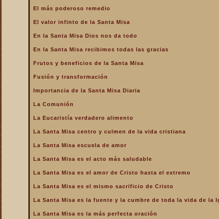
La Santa Misa alcanza el
El más poderoso remedio
mayor mérito
El valor infinto de la Santa Misa
La Santa Misa aumenta la
gloria a todos los santos
En la Santa Misa Dios nos da todo
del Cielo
En la Santa Misa recibimos todas las gracias
La Santa Misa centro y
culmen de la vida cristiana
Frutos y beneficios de la Santa Misa
La Santa Misa centro y raíz
Fusión y transformación
de la vida sacerdotal
Importancia de la Santa Misa Diaria
La Santa Misa Dominical
La Comunión
La Santa Misa es el acto
La Eucaristía verdadero alimento
más saludable
La Santa Misa centro y culmen de la vida cristiana
La Santa Misa es el amor
de Cristo hasta el extremo
La Santa Misa escuela de amor
La Santa Misa es el
La Santa Misa es el acto más saludable
compendio de todo lo
bueno que hay en la Iglesia
La Santa Misa es el amor de Cristo hasta el extremo
La Santa Misa es el mismo
La Santa Misa es el mismo sacrificio de Cristo
sacrificio de Cristo
La Santa Misa es la fuente y la cumbre de toda la vida de la I
La Santa Misa es la fuente
y la cumbre de toda la vida
La Santa Misa es la más perfecta oración