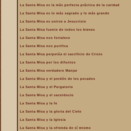
de la Iglesia
La Santa Misa es la más perfecta práctica de la caridad
La Santa Misa es la más
La Santa Misa es lo más sagrado y lo más grande
perfecta oración
La Santa Misa es unirse a Jesucristo
La Santa Misa es la más
perfecta práctica de la
La Santa Misa fuente de todos los bienes
caridad
La Santa Misa nos fortalece
La Santa Misa es lo más
sagrado y lo más grande
La Santa Misa nos purifica
La Santa Misa es medicina
La Santa Misa perpetúa el sacrificio de Cristo
La Santa Misa es unirse a
La Santa Misa por los difuntos
Jesucristo
La Santa Misa verdadero Manjar
La Santa Misa escuela de
amor
La Santa Misa y el perdón de los pecados
La Santa Misa escuela de
La Santa Misa y el Purgatorio
santidad
La Santa Misa y el sacerdocio
La Santa Misa fuente de
La Santa Misa y la fe
todos los bienes
La Santa Misa y la gloria del Cielo
La Santa Misa le da la
mayor gloria a Dios
La Santa Misa y la Iglesia
La Santa Misa nos enseña
La Santa Misa y la ofrenda de sí mismo
a cargar nuestra cruz