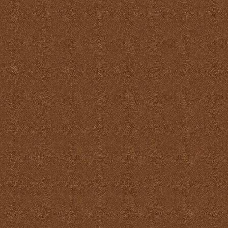
Pastoral
La Santa Misa y la ofrenda
de sí mismo
La Santa Misa y la Palabra
de Dios
La Santa Misa y la pureza
La Santa Misa y la
Resurrección
La Santa Misa y la salud
del alma y del cuerpo
La Santa Misa y la salud
del alma y del cuerpo
La Santa Misa y la
salvación de mundo
La Santa Misa y la santidad
La Santa Misa y la tibieza.
La Santa Misa y la unidad
La Santa Misa y la Vida
Eterna
La Santa Misa y las