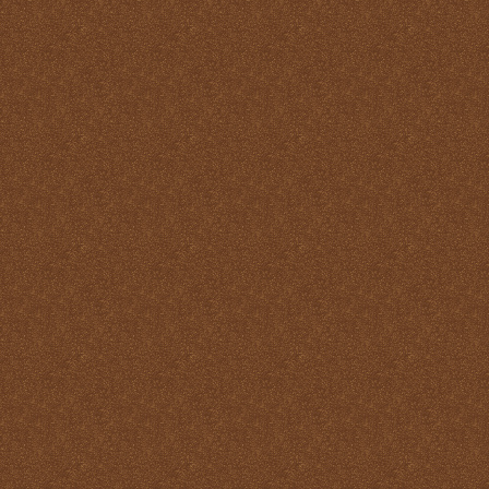
Misa
Nuestra vida debe ser una
Santa Misa prolongada
Nuestro sacrificio se
transforma en el sacrificio
de Cristo
Ofertorio
Participación
Partícipes de la naturaleza
divina
Petición y acción de
gracias
Plegarias Eucarísticas
Por Cristo con Él y en Él
Preparación para la Santa
Misa
Real y verdadera presencia
de Jesús en la Eucaristía
remotepost@sancta-missa-
cotidiana.org