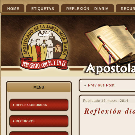
HOME
ETIQUETAS
REFLEXIÓN – DIARIA
RECU
«
Previous Post
MENU
Publicado
14 marzo, 2014
REFLEXIÓN DIARIA
Reflexión di
RECURSOS