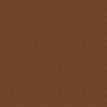
Reparación
Ser Eucaristía
Sin etiqueta
Transubstanciación
Un milagro de amor