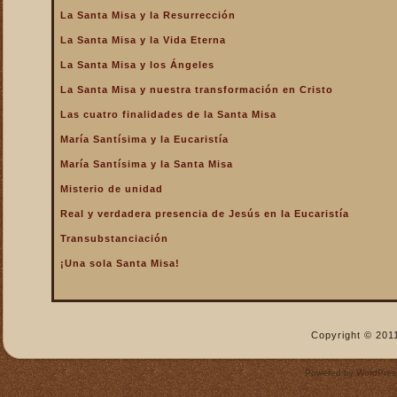
La Santa Misa y la Resurrección
La Santa Misa nos fortalece
La Santa Misa y la Vida Eterna
La Santa Misa nos libra del
infierno y nos da la
La Santa Misa y los Ángeles
salvación
La Santa Misa y nuestra transformación en Cristo
La Santa Misa nos purifica
Las cuatro finalidades de la Santa Misa
La Santa Misa perpetúa el
sacrificio de Cristo
María Santísima y la Eucaristía
La Santa Misa por los
María Santísima y la Santa Misa
difuntos
Misterio de unidad
La Santa Misa verdadero
Real y verdadera presencia de Jesús en la Eucaristía
descanso
Transubstanciación
La Santa Misa verdadero
Manjar
¡Una sola Santa Misa!
La Santa Misa verdadero
Pan del Cielo
La Santa Misa y el Cielo
Copyright © 2011
La Santa Misa y el Cielo
sobre la tierra
Powered by
WordPres
La Santa Misa y el Espíritu