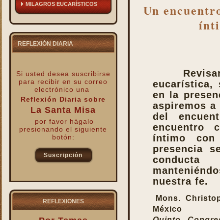
MILAGROS EUCARÍSTICOS
Un encuentro
ínt
REFLEXIÓN DIARIA
Revisa
Si usted desea suscribirse
para recibir
en su correo
eucarística,
electrónico una
en la presen
Reflexión Diaria sobre
aspiremos a 
La Santa Misa
del encuen
por favor hágalo
encuentro 
presionando el siguiente
íntimo con
botón:
presencia s
Suscripción
conducta 
manteniéndo
kk
nuestra fe.
Mons. Christo
REFLEXIONES
México
Quinto Congre