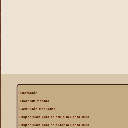
La Eucaristía enciende
nuestros corazones
La Eucaristía fuente de la
alegría cristiana
La Eucaristía fuente de la
gracia
La Eucaristía nos protege
La Eucaristía Pan de Vida
La Eucaristía Sacramento
de amor
La Eucaristía verdadero
alimento
La Eucaristía y la
Encarnación
La Eucaristía y la Pasión
Adoración
de Cristo
Amor sin medida
La Misa por encima de
Comunión frecuente
todo
Disposición para asistir a la Santa Misa
La Santa Misa a la hora de
la muerte
Disposición para celebrar la Santa Misa