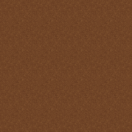
Santo
La Santa Misa y el Martirio
La Santa Misa y el perdón
de los pecados
La Santa Misa y el
Purgatorio
La Santa Misa y el Reino
de Dios
La Santa Misa y el
sacerdocio
La Santa Misa y la cruz
La Santa Misa y la familia
La Santa Misa y la fe
La Santa Misa y la gloria
del Cielo
La Santa Misa y la Iglesia
La Santa Misa y la Justicia
Divina
La Santa Misa y la labor