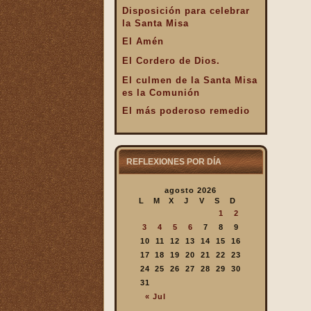
Disposición para celebrar
la Santa Misa
El Amén
El Cordero de Dios.
El culmen de la Santa Misa
es la Comunión
El más poderoso remedio
El Pan de la Palabra y el
Pan Eucarístico
El Pan nuestro de cada día.
REFLEXIONES POR DÍA
El silencio en la Santa
agosto 2026
Misa
L
M
X
J
V
S
D
El valor infinto de la Santa
1
2
Misa
3
4
5
6
7
8
9
En la Santa Misa Dios nos
10
11
12
13
14
15
16
da todo
17
18
19
20
21
22
23
24
25
26
27
28
29
30
En la Santa Misa la Iglesia
31
se ofrece a sí misma
« Jul
En la Santa Misa recibimos