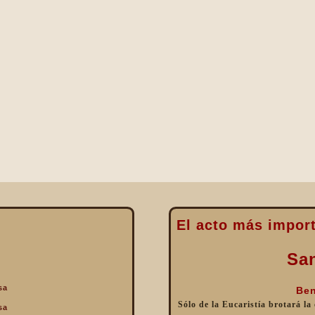
El acto más import
Sa
sa
Ben
Sólo de la Eucaristía brotará la
sa