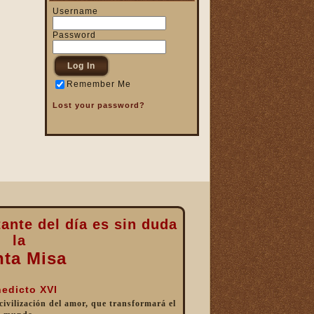
Username
Password
Remember Me
Lost your password?
ante del día es sin duda
la
nta Misa
edicto XVI
 civilización del amor, que transformará el