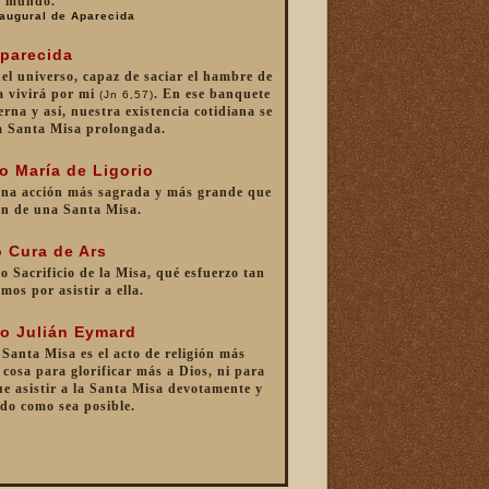
mundo.
augural de Aparecida
parecida
 del universo, capaz de saciar el hambre de
a vivirá por mi
. En ese banquete
(Jn 6,57)
erna y así, nuestra existencia cotidiana se
a Santa Misa prolongada.
o María de Ligorio
una acción más sagrada y más grande que
ón de una Santa Misa.
 Cura de Ars
o Sacrificio de la Misa, qué esfuerzo tan
mos por asistir a ella.
o Julián Eymard
 Santa Misa es el acto de religión más
cosa para glorificar más a Dios, ni para
e asistir a la Santa Misa devotamente y
do como sea posible.