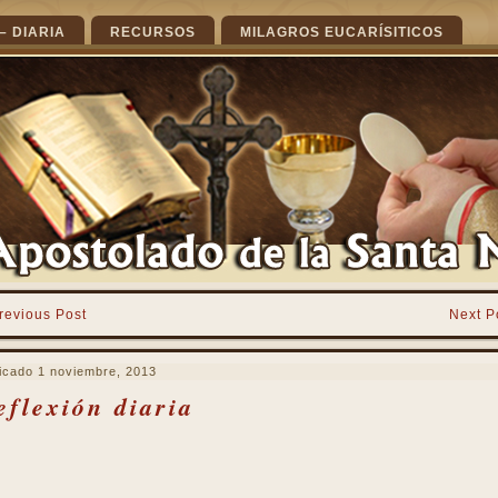
– DIARIA
RECURSOS
MILAGROS EUCARÍSITICOS
revious Post
Next P
icado
1 noviembre, 2013
eflexión diaria