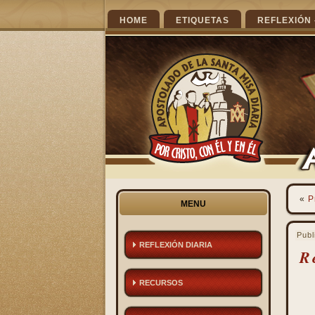
HOME
ETIQUETAS
REFLEXIÓN 
«
P
MENU
Publ
REFLEXIÓN DIARIA
R
RECURSOS