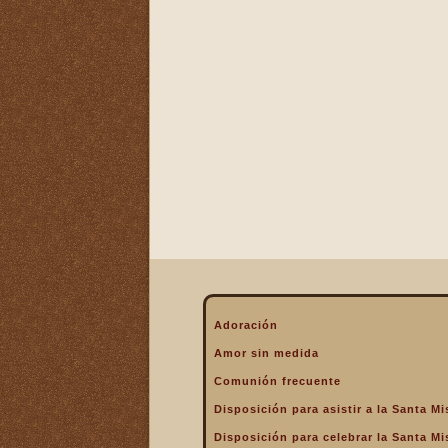
La Eucaristía enciende
nuestros corazones
La Eucaristía fuente de la
alegría cristiana
La Eucaristía fuente de la
gracia
La Eucaristía nos protege
La Eucaristía Pan de Vida
La Eucaristía Sacramento
de amor
La Eucaristía verdadero
alimento
La Eucaristía y la
Encarnación
La Eucaristía y la Pasión
Adoración
de Cristo
Amor sin medida
La Misa por encima de
Comunión frecuente
todo
Disposición para asistir a la Santa Mi
La Santa Misa a la hora de
la muerte
Disposición para celebrar la Santa Mi