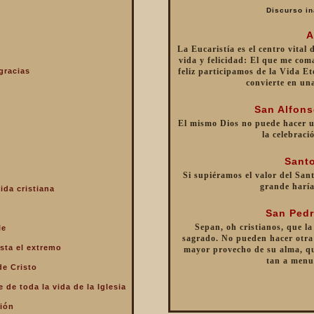
Discurso in
A
La Eucaristía es el centro vital
vida y felicidad: El que me com
gracias
feliz participamos de la Vida Et
convierte en un
San Alfons
El mismo Dios no puede hacer 
la celebraci
Santo
Si supiéramos el valor del Sant
grande haría
ida cristiana
San Pedr
Sepan, oh cristianos, que la
le
sagrado. No pueden hacer otra 
sta el extremo
mayor provecho de su alma, qu
tan a menu
de Cristo
 de toda la vida de la Iglesia
ción