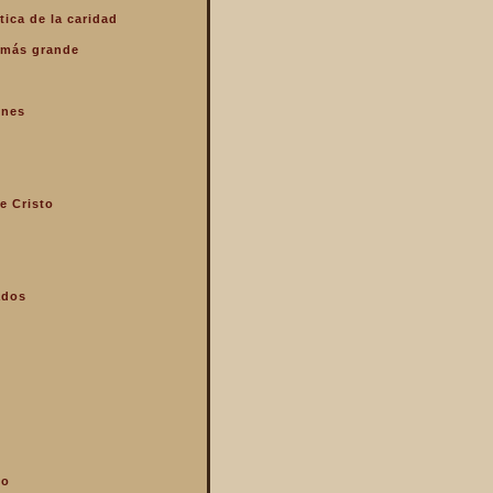
tica de la caridad
o más grande
enes
e Cristo
ados
mo