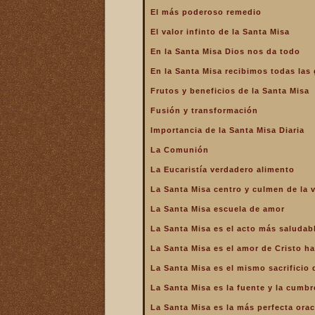
La Santa Misa alcanza el
El más poderoso remedio
mayor mérito
El valor infinto de la Santa Misa
La Santa Misa aumenta la
gloria a todos los santos
En la Santa Misa Dios nos da todo
del Cielo
En la Santa Misa recibimos todas las 
La Santa Misa centro y
culmen de la vida cristiana
Frutos y beneficios de la Santa Misa
La Santa Misa centro y raíz
Fusión y transformación
de la vida sacerdotal
Importancia de la Santa Misa Diaria
La Santa Misa Dominical
La Comunión
La Santa Misa es el acto
La Eucaristía verdadero alimento
más saludable
La Santa Misa centro y culmen de la v
La Santa Misa es el amor
de Cristo hasta el extremo
La Santa Misa escuela de amor
La Santa Misa es el
La Santa Misa es el acto más saludab
compendio de todo lo
bueno que hay en la Iglesia
La Santa Misa es el amor de Cristo ha
La Santa Misa es el mismo
La Santa Misa es el mismo sacrificio 
sacrificio de Cristo
La Santa Misa es la fuente y la cumbre
La Santa Misa es la fuente
y la cumbre de toda la vida
La Santa Misa es la más perfecta ora