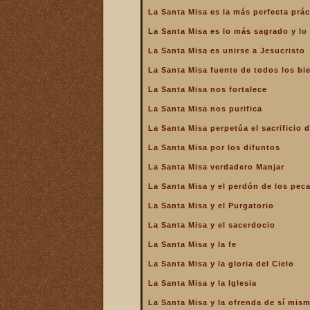
de la Iglesia
La Santa Misa es la más perfecta prác
La Santa Misa es la más
La Santa Misa es lo más sagrado y l
perfecta oración
La Santa Misa es unirse a Jesucristo
La Santa Misa es la más
perfecta práctica de la
La Santa Misa fuente de todos los bi
caridad
La Santa Misa nos fortalece
La Santa Misa es lo más
sagrado y lo más grande
La Santa Misa nos purifica
La Santa Misa es medicina
La Santa Misa perpetúa el sacrificio d
La Santa Misa es unirse a
La Santa Misa por los difuntos
Jesucristo
La Santa Misa verdadero Manjar
La Santa Misa escuela de
amor
La Santa Misa y el perdón de los pec
La Santa Misa escuela de
La Santa Misa y el Purgatorio
santidad
La Santa Misa y el sacerdocio
La Santa Misa fuente de
La Santa Misa y la fe
todos los bienes
La Santa Misa y la gloria del Cielo
La Santa Misa le da la
mayor gloria a Dios
La Santa Misa y la Iglesia
La Santa Misa nos enseña
La Santa Misa y la ofrenda de sí mis
a cargar nuestra cruz