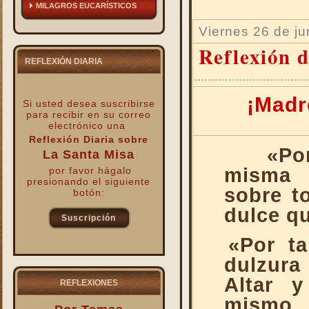
MILAGROS EUCARÍSTICOS
Viernes 26 de ju
Reflexión d
REFLEXIÓN DIARIA
¡Madr
Si usted desea suscribirse
para recibir
en su correo
electrónico una
Reflexión Diaria sobre
«Po
La Santa Misa
misma 
por favor hágalo
presionando el siguiente
sobre t
botón:
dulce qu
Suscripción
«Por ta
kk
dulzura
Altar 
REFLEXIONES
mismo 