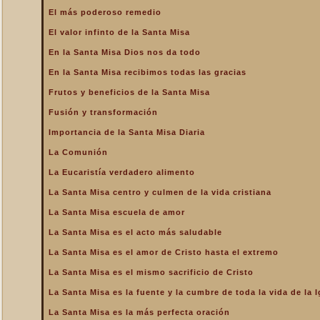
La Santa Misa alcanza el
El más poderoso remedio
mayor mérito
El valor infinto de la Santa Misa
La Santa Misa aumenta la
gloria a todos los santos
En la Santa Misa Dios nos da todo
del Cielo
En la Santa Misa recibimos todas las gracias
La Santa Misa centro y
culmen de la vida cristiana
Frutos y beneficios de la Santa Misa
La Santa Misa centro y raíz
Fusión y transformación
de la vida sacerdotal
Importancia de la Santa Misa Diaria
La Santa Misa Dominical
La Comunión
La Santa Misa es el acto
La Eucaristía verdadero alimento
más saludable
La Santa Misa centro y culmen de la vida cristiana
La Santa Misa es el amor
de Cristo hasta el extremo
La Santa Misa escuela de amor
La Santa Misa es el
La Santa Misa es el acto más saludable
compendio de todo lo
bueno que hay en la Iglesia
La Santa Misa es el amor de Cristo hasta el extremo
La Santa Misa es el mismo
La Santa Misa es el mismo sacrificio de Cristo
sacrificio de Cristo
La Santa Misa es la fuente y la cumbre de toda la vida de la I
La Santa Misa es la fuente
y la cumbre de toda la vida
La Santa Misa es la más perfecta oración