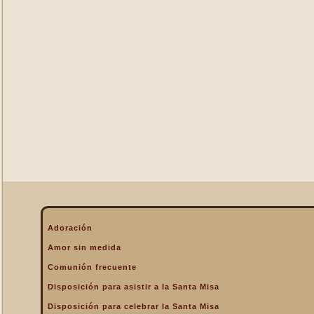
La Eucaristía enciende
nuestros corazones
La Eucaristía fuente de la
alegría cristiana
La Eucaristía fuente de la
gracia
La Eucaristía nos protege
La Eucaristía Pan de Vida
La Eucaristía Sacramento
de amor
La Eucaristía verdadero
alimento
La Eucaristía y la
Encarnación
La Eucaristía y la Pasión
Adoración
de Cristo
Amor sin medida
La Misa por encima de
Comunión frecuente
todo
Disposición para asistir a la Santa Misa
La Santa Misa a la hora de
la muerte
Disposición para celebrar la Santa Misa