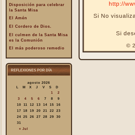
http://w
Disposición para celebrar
la Santa Misa
Si No visuali
El Amén
El Cordero de Dios.
Si des
El culmen de la Santa Misa
es la Comunión
© 2
El más poderoso remedio
El Pan de la Palabra y el
Pan Eucarístico
El Pan nuestro de cada día.
REFLEXIONES POR DÍA
El silencio en la Santa
agosto 2026
Misa
L
M
X
J
V
S
D
El valor infinto de la Santa
1
2
Misa
3
4
5
6
7
8
9
En la Santa Misa Dios nos
10
11
12
13
14
15
16
da todo
17
18
19
20
21
22
23
24
25
26
27
28
29
30
En la Santa Misa la Iglesia
31
se ofrece a sí misma
« Jul
En la Santa Misa recibimos