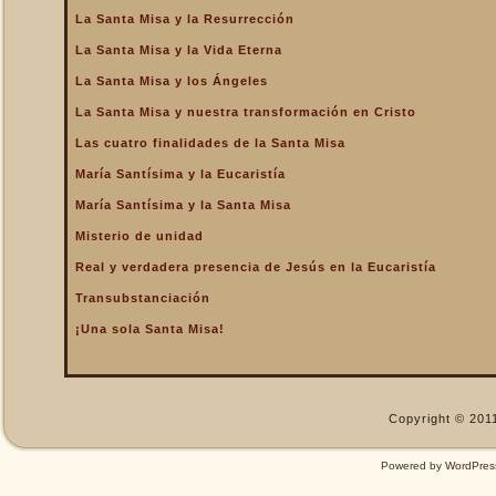
La Santa Misa y la Resurrección
La Santa Misa nos fortalece
La Santa Misa y la Vida Eterna
La Santa Misa nos libra del
infierno y nos da la
La Santa Misa y los Ángeles
salvación
La Santa Misa y nuestra transformación en Cristo
La Santa Misa nos purifica
Las cuatro finalidades de la Santa Misa
La Santa Misa perpetúa el
sacrificio de Cristo
María Santísima y la Eucaristía
La Santa Misa por los
María Santísima y la Santa Misa
difuntos
Misterio de unidad
La Santa Misa verdadero
Real y verdadera presencia de Jesús en la Eucaristía
descanso
Transubstanciación
La Santa Misa verdadero
Manjar
¡Una sola Santa Misa!
La Santa Misa verdadero
Pan del Cielo
La Santa Misa y el Cielo
Copyright © 2011
La Santa Misa y el Cielo
sobre la tierra
Powered by
WordPres
La Santa Misa y el Espíritu