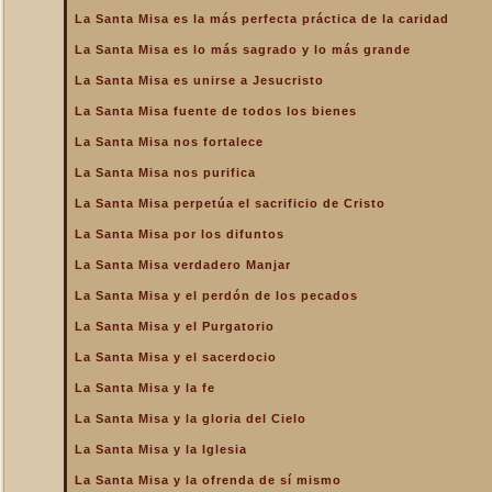
de la Iglesia
La Santa Misa es la más perfecta práctica de la caridad
La Santa Misa es la más
La Santa Misa es lo más sagrado y lo más grande
perfecta oración
La Santa Misa es unirse a Jesucristo
La Santa Misa es la más
perfecta práctica de la
La Santa Misa fuente de todos los bienes
caridad
La Santa Misa nos fortalece
La Santa Misa es lo más
sagrado y lo más grande
La Santa Misa nos purifica
La Santa Misa es medicina
La Santa Misa perpetúa el sacrificio de Cristo
La Santa Misa es unirse a
La Santa Misa por los difuntos
Jesucristo
La Santa Misa verdadero Manjar
La Santa Misa escuela de
amor
La Santa Misa y el perdón de los pecados
La Santa Misa escuela de
La Santa Misa y el Purgatorio
santidad
La Santa Misa y el sacerdocio
La Santa Misa fuente de
La Santa Misa y la fe
todos los bienes
La Santa Misa y la gloria del Cielo
La Santa Misa le da la
mayor gloria a Dios
La Santa Misa y la Iglesia
La Santa Misa nos enseña
La Santa Misa y la ofrenda de sí mismo
a cargar nuestra cruz