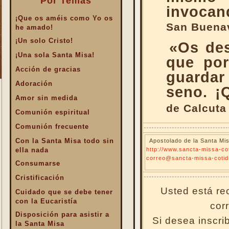
Por Temas
invocan
¡Que os améis como Yo os
San Buena
he amado!
¡Un solo Cristo!
«Os des
¡Una sola Santa Misa!
que por
Acción de gracias
guarda
Adoración
seno. ¡
Amor sin medida
de Calcuta
Comunión espiritual
Comunión frecuente
Con la Santa Misa todo sin
Apostolado de la Santa Mis
ella nada
http://www.sancta-missa-cot
correo@sancta-missa-cotid
Consumarse
Cristificación
Usted está rec
Cuidado que se debe tener
con la Eucaristía
cor
Disposición para asistir a
Si desea inscri
la Santa Misa