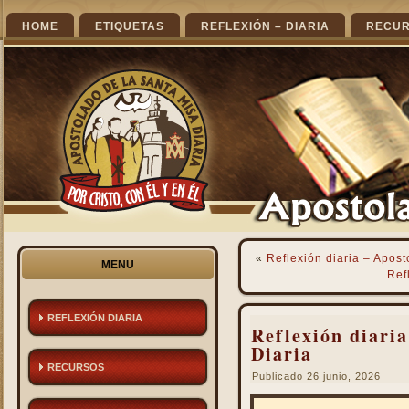
HOME
ETIQUETAS
REFLEXIÓN – DIARIA
RECU
«
Reflexión diaria – Apost
MENU
Ref
REFLEXIÓN DIARIA
Reflexión diaria
Diaria
RECURSOS
Publicado
26 junio, 2026