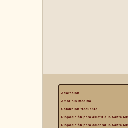
La Eucaristía enciende
nuestros corazones
La Eucaristía fuente de la
alegría cristiana
La Eucaristía fuente de la
gracia
La Eucaristía nos protege
La Eucaristía Pan de Vida
La Eucaristía Sacramento
de amor
La Eucaristía verdadero
alimento
La Eucaristía y la
Encarnación
La Eucaristía y la Pasión
Adoración
de Cristo
Amor sin medida
La Misa por encima de
Comunión frecuente
todo
Disposición para asistir a la Santa Mi
La Santa Misa a la hora de
la muerte
Disposición para celebrar la Santa Mi