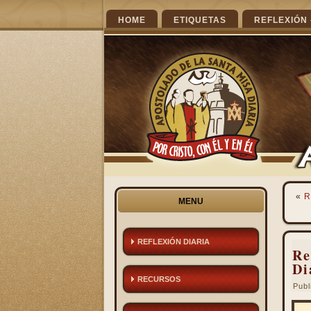
HOME
ETIQUETAS
REFLEXIÓN 
«
R
MENU
REFLEXIÓN DIARIA
Re
Di
RECURSOS
Publ