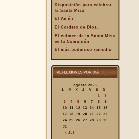
Disposición para celebrar
la Santa Misa
El Amén
El Cordero de Dios.
El culmen de la Santa Misa
es la Comunión
El más poderoso remedio
El Pan de la Palabra y el
Pan Eucarístico
El Pan nuestro de cada día.
REFLEXIONES POR DÍA
El silencio en la Santa
agosto 2026
Misa
L
M
X
J
V
S
D
El valor infinto de la Santa
1
2
Misa
3
4
5
6
7
8
9
En la Santa Misa Dios nos
10
11
12
13
14
15
16
da todo
17
18
19
20
21
22
23
24
25
26
27
28
29
30
En la Santa Misa la Iglesia
31
se ofrece a sí misma
« Jul
En la Santa Misa recibimos