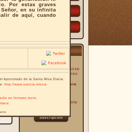
io. Por estas graves
 Señor, en su infinita
OTROS
alir de aquí, cuando
SIN CATEGORÍA
REFLEXIÓN DIARIA
Si usted desea suscribirse
para recibir
en su correo
electrónico una
del Apostolado de la Santa Misa Diaria.
Reflexión Diaria sobre
ce:
http://www.sancta-missa-
La Santa Misa
por favor hágalo
ersión en formato texto
.
presionando el siguiente
enlace
.
botón:
aria
Suscripción
kk