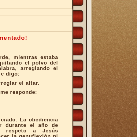
BEATOS
SIERVOS DE DIOS
amentado!
PAPAS
rde, mientras estaba
quitando el polvo del
IGLESIA, DOCUMENTOS
labra, arreglando el
le digo:
eglar el altar.
CARDENALES
, me responde:
OBISPOS
VENERABLES
ciado. La obediencia
r durante el año de
l respeto a Jesús
SACERDOTES
cer la genuflexión ni