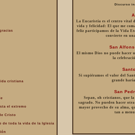
Discurso in
A
La Eucaristía es el centro vital
vida y felicidad: El que me com
gracias
feliz participamos de la Vida Et
convierte en un
San Alfons
El mismo Dios no puede hacer 
la celebraci
Santo
Si supiéramos el valor del Sant
grande haría
ida cristiana
San Pedr
Sepan, oh cristianos, que la
le
sagrado. No pueden hacer otra 
sta el extremo
mayor provecho de su alma, qu
tan a menu
de Cristo
 de toda la vida de la Iglesia
ción