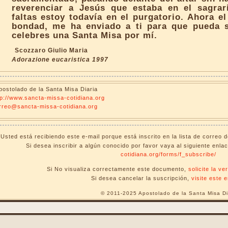
reverenciar a Jesús que estaba en el sagrar
faltas estoy todavía en el purgatorio. Ahora el
bondad, me ha enviado a ti para que pueda s
celebres una Santa Misa por mí.
Scozzaro Giulio Maria
Adorazione eucaristica 1997
postolado de la Santa Misa Diaria
tp://www.sancta-missa-cotidiana.org
rreo@sancta-missa-cotidiana.org
Usted está recibiendo este e-mail porque está inscrito en la lista de correo 
Si desea inscribir a algún conocido por favor vaya al siguiente enla
cotidiana.org/forms/f_subscribe/
Si No visualiza correctamente este documento,
solicite la v
Si desea cancelar la suscripción,
visite este 
© 2011-2025 Apostolado de la Santa Misa Di