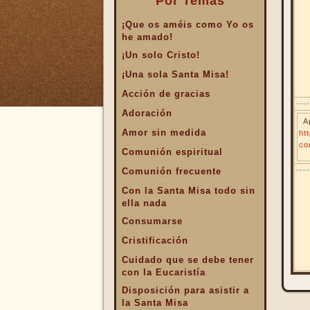
Por Temas
¡Que os améis como Yo os
he amado!
¡Un solo Cristo!
¡Una sola Santa Misa!
Acción de gracias
Adoración
A
Amor sin medida
ht
co
Comunión espiritual
Comunión frecuente
Con la Santa Misa todo sin
ella nada
Consumarse
Cristificación
Cuidado que se debe tener
con la Eucaristía
Disposición para asistir a
la Santa Misa