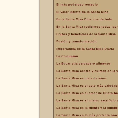
La Santa Misa alcanza el
El más poderoso remedio
mayor mérito
El valor infinto de la Santa Misa
La Santa Misa aumenta la
gloria a todos los santos
En la Santa Misa Dios nos da todo
del Cielo
En la Santa Misa recibimos todas las 
La Santa Misa centro y
culmen de la vida cristiana
Frutos y beneficios de la Santa Misa
La Santa Misa centro y raíz
Fusión y transformación
de la vida sacerdotal
Importancia de la Santa Misa Diaria
La Santa Misa Dominical
La Comunión
La Santa Misa es el acto
La Eucaristía verdadero alimento
más saludable
La Santa Misa centro y culmen de la v
La Santa Misa es el amor
de Cristo hasta el extremo
La Santa Misa escuela de amor
La Santa Misa es el
La Santa Misa es el acto más saludab
compendio de todo lo
bueno que hay en la Iglesia
La Santa Misa es el amor de Cristo ha
La Santa Misa es el mismo
La Santa Misa es el mismo sacrificio 
sacrificio de Cristo
La Santa Misa es la fuente y la cumbre
La Santa Misa es la fuente
y la cumbre de toda la vida
La Santa Misa es la más perfecta ora