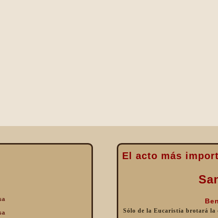
El acto más import
Sa
sa
Ben
Sólo de la Eucaristía brotará la
sa