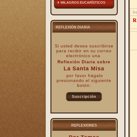
MILAGROS EUCARÍSTICOS
Do
R
REFLEXIÓN DIARIA
Si usted desea suscribirse
para recibir
en su correo
electrónico una
Reflexión Diaria sobre
La Santa Misa
por favor hágalo
presionando el siguiente
botón:
Suscripción
kk
REFLEXIONES