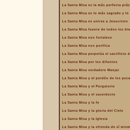
de la Iglesia
La Santa Misa es la más perfecta prác
La Santa Misa es la más
La Santa Misa es lo más sagrado y l
perfecta oración
La Santa Misa es unirse a Jesucristo
La Santa Misa es la más
perfecta práctica de la
La Santa Misa fuente de todos los bi
caridad
La Santa Misa nos fortalece
La Santa Misa es lo más
sagrado y lo más grande
La Santa Misa nos purifica
La Santa Misa es medicina
La Santa Misa perpetúa el sacrificio d
La Santa Misa es unirse a
La Santa Misa por los difuntos
Jesucristo
La Santa Misa verdadero Manjar
La Santa Misa escuela de
amor
La Santa Misa y el perdón de los pec
La Santa Misa escuela de
La Santa Misa y el Purgatorio
santidad
La Santa Misa y el sacerdocio
La Santa Misa fuente de
La Santa Misa y la fe
todos los bienes
La Santa Misa y la gloria del Cielo
La Santa Misa le da la
mayor gloria a Dios
La Santa Misa y la Iglesia
La Santa Misa nos enseña
La Santa Misa y la ofrenda de sí mis
a cargar nuestra cruz