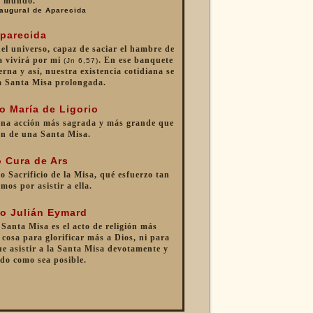
mundo.
augural de Aparecida
parecida
 del universo, capaz de saciar el hambre de
a vivirá por mi
. En ese banquete
(Jn 6,57)
erna y así, nuestra existencia cotidiana se
a Santa Misa prolongada.
o María de Ligorio
una acción más sagrada y más grande que
ón de una Santa Misa.
 Cura de Ars
o Sacrificio de la Misa, qué esfuerzo tan
mos por asistir a ella.
o Julián Eymard
 Santa Misa es el acto de religión más
cosa para glorificar más a Dios, ni para
e asistir a la Santa Misa devotamente y
do como sea posible.