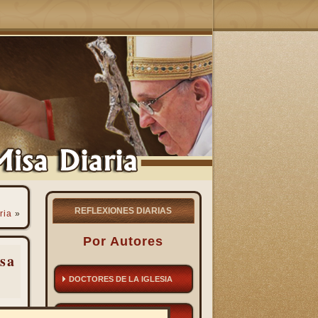
REFLEXIONES DIARIAS
ria
»
Por Autores
sa
DOCTORES DE LA IGLESIA
SANTOS