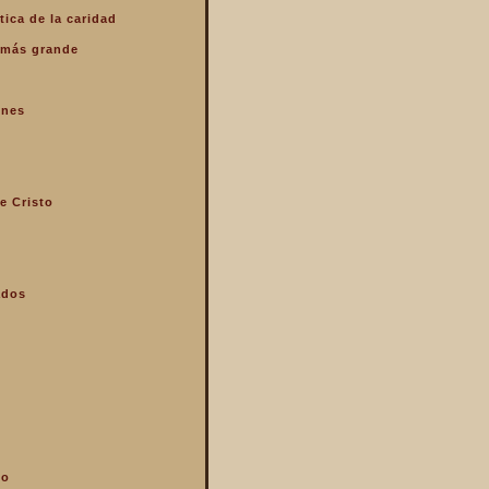
tica de la caridad
o más grande
enes
e Cristo
ados
mo