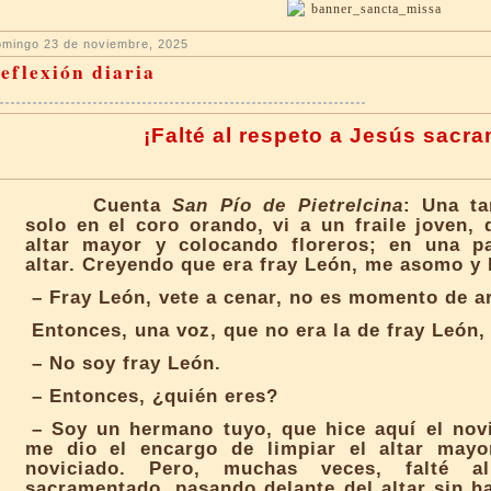
mingo 23 de noviembre, 2025
eflexión diaria
¡Falté al respeto a Jesús sacr
Cuenta
San Pío de Pietrelcina
: Una ta
solo en el coro orando, vi a un fraile joven, 
altar mayor y colocando floreros; en una pa
altar. Creyendo que era fray León, me asomo y 
– Fray León, vete a cenar, no es momento de arr
Entonces, una voz, que no era la de fray León
– No soy fray León.
– Entonces, ¿quién eres?
– Soy un hermano tuyo, que hice aquí el novi
me dio el encargo de limpiar el altar mayo
noviciado. Pero, muchas veces, falté a
sacramentado, pasando delante del altar sin ha