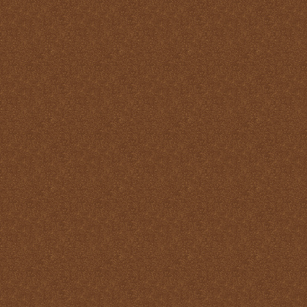
virtudes
La Santa Misa y los
Ángeles
La Santa Misa y los Santos
La Santa Misa y nuestra
transformación en Cristo
La suprema adoración
Las cuatro finalidades de
la Santa Misa
María Santísima y la
Eucaristía
María Santísima y la Santa
Misa
Misas Gregorianas
Misterio de unidad
Necesidad de aprender lo
que es la Santa Misa
No hay cosa que más odie
el demonio que la Santa