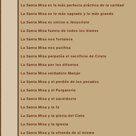
de la Iglesia
La Santa Misa es la más perfecta práctica de la caridad
La Santa Misa es la más
La Santa Misa es lo más sagrado y lo más grande
perfecta oración
La Santa Misa es unirse a Jesucristo
La Santa Misa es la más
perfecta práctica de la
La Santa Misa fuente de todos los bienes
caridad
La Santa Misa nos fortalece
La Santa Misa es lo más
sagrado y lo más grande
La Santa Misa nos purifica
La Santa Misa es medicina
La Santa Misa perpetúa el sacrificio de Cristo
La Santa Misa es unirse a
La Santa Misa por los difuntos
Jesucristo
La Santa Misa verdadero Manjar
La Santa Misa escuela de
amor
La Santa Misa y el perdón de los pecados
La Santa Misa escuela de
La Santa Misa y el Purgatorio
santidad
La Santa Misa y el sacerdocio
La Santa Misa fuente de
La Santa Misa y la fe
todos los bienes
La Santa Misa y la gloria del Cielo
La Santa Misa le da la
mayor gloria a Dios
La Santa Misa y la Iglesia
La Santa Misa nos enseña
La Santa Misa y la ofrenda de sí mismo
a cargar nuestra cruz