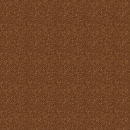
Misa
Nuestra vida debe ser una
Santa Misa prolongada
Nuestro sacrificio se
transforma en el sacrificio
de Cristo
Ofertorio
Participación
Partícipes de la naturaleza
divina
Petición y acción de
gracias
Plegarias Eucarísticas
Por Cristo con Él y en Él
Preparación para la Santa
Misa
Real y verdadera presencia
de Jesús en la Eucaristía
remotepost@sancta-missa-
cotidiana.org