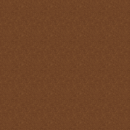
Pastoral
La Santa Misa y la ofrenda
de sí mismo
La Santa Misa y la Palabra
de Dios
La Santa Misa y la pureza
La Santa Misa y la
Resurrección
La Santa Misa y la salud
del alma y del cuerpo
La Santa Misa y la salud
del alma y del cuerpo
La Santa Misa y la
salvación de mundo
La Santa Misa y la santidad
La Santa Misa y la tibieza.
La Santa Misa y la unidad
La Santa Misa y la Vida
Eterna
La Santa Misa y las