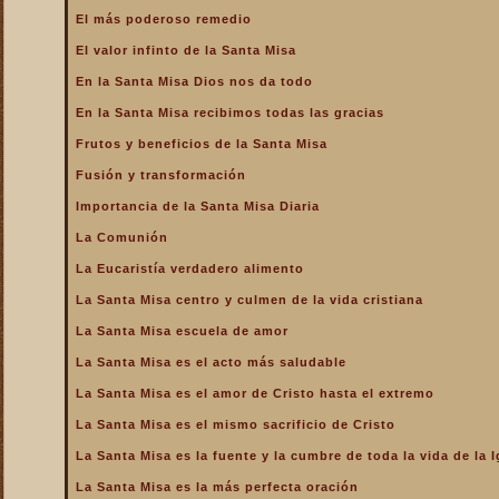
La Santa Misa alcanza el
El más poderoso remedio
mayor mérito
El valor infinto de la Santa Misa
La Santa Misa aumenta la
gloria a todos los santos
En la Santa Misa Dios nos da todo
del Cielo
En la Santa Misa recibimos todas las gracias
La Santa Misa centro y
culmen de la vida cristiana
Frutos y beneficios de la Santa Misa
La Santa Misa centro y raíz
Fusión y transformación
de la vida sacerdotal
Importancia de la Santa Misa Diaria
La Santa Misa Dominical
La Comunión
La Santa Misa es el acto
La Eucaristía verdadero alimento
más saludable
La Santa Misa centro y culmen de la vida cristiana
La Santa Misa es el amor
de Cristo hasta el extremo
La Santa Misa escuela de amor
La Santa Misa es el
La Santa Misa es el acto más saludable
compendio de todo lo
bueno que hay en la Iglesia
La Santa Misa es el amor de Cristo hasta el extremo
La Santa Misa es el mismo
La Santa Misa es el mismo sacrificio de Cristo
sacrificio de Cristo
La Santa Misa es la fuente y la cumbre de toda la vida de la I
La Santa Misa es la fuente
y la cumbre de toda la vida
La Santa Misa es la más perfecta oración