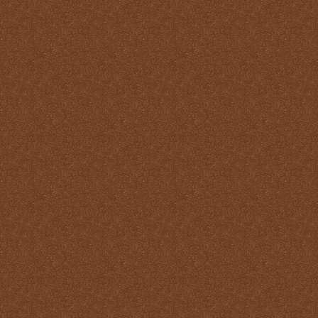
Santo
La Santa Misa y el Martirio
La Santa Misa y el perdón
de los pecados
La Santa Misa y el
Purgatorio
La Santa Misa y el Reino
de Dios
La Santa Misa y el
sacerdocio
La Santa Misa y la cruz
La Santa Misa y la familia
La Santa Misa y la fe
La Santa Misa y la gloria
del Cielo
La Santa Misa y la Iglesia
La Santa Misa y la Justicia
Divina
La Santa Misa y la labor