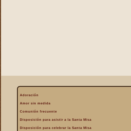
La Eucaristía enciende
nuestros corazones
La Eucaristía fuente de la
alegría cristiana
La Eucaristía fuente de la
gracia
La Eucaristía nos protege
La Eucaristía Pan de Vida
La Eucaristía Sacramento
de amor
La Eucaristía verdadero
alimento
La Eucaristía y la
Encarnación
La Eucaristía y la Pasión
Adoración
de Cristo
Amor sin medida
La Misa por encima de
Comunión frecuente
todo
Disposición para asistir a la Santa Misa
La Santa Misa a la hora de
la muerte
Disposición para celebrar la Santa Misa