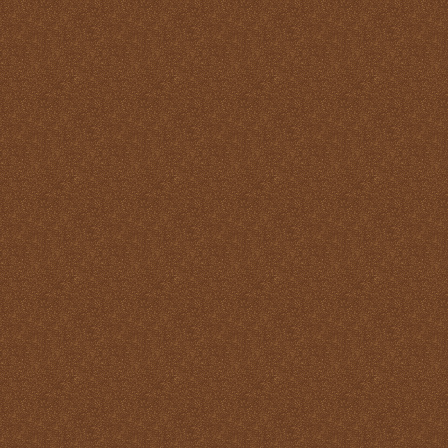
Reparación
Ser Eucaristía
Sin etiqueta
Transubstanciación
Un milagro de amor