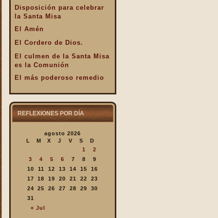
Disposición para celebrar
la Santa Misa
El Amén
El Cordero de Dios.
El culmen de la Santa Misa
es la Comunión
El más poderoso remedio
El Pan de la Palabra y el
Pan Eucarístico
El Pan nuestro de cada día.
REFLEXIONES POR DÍA
El silencio en la Santa
agosto 2026
Misa
L
M
X
J
V
S
D
El valor infinto de la Santa
1
2
Misa
3
4
5
6
7
8
9
En la Santa Misa Dios nos
10
11
12
13
14
15
16
da todo
17
18
19
20
21
22
23
24
25
26
27
28
29
30
En la Santa Misa la Iglesia
31
se ofrece a sí misma
« Jul
En la Santa Misa recibimos