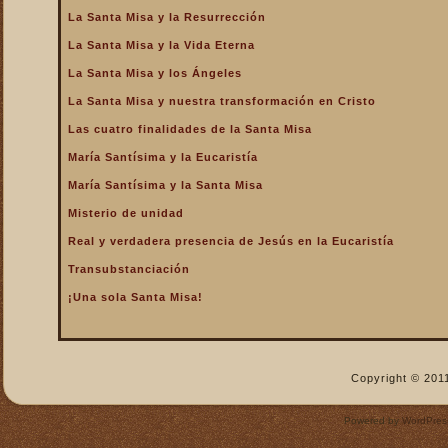
La Santa Misa y la Resurrección
La Santa Misa nos fortalece
La Santa Misa y la Vida Eterna
La Santa Misa nos libra del
infierno y nos da la
La Santa Misa y los Ángeles
salvación
La Santa Misa y nuestra transformación en Cristo
La Santa Misa nos purifica
Las cuatro finalidades de la Santa Misa
La Santa Misa perpetúa el
sacrificio de Cristo
María Santísima y la Eucaristía
La Santa Misa por los
María Santísima y la Santa Misa
difuntos
Misterio de unidad
La Santa Misa verdadero
Real y verdadera presencia de Jesús en la Eucaristía
descanso
Transubstanciación
La Santa Misa verdadero
Manjar
¡Una sola Santa Misa!
La Santa Misa verdadero
Pan del Cielo
La Santa Misa y el Cielo
Copyright © 2011
La Santa Misa y el Cielo
sobre la tierra
Powered by
WordPres
La Santa Misa y el Espíritu