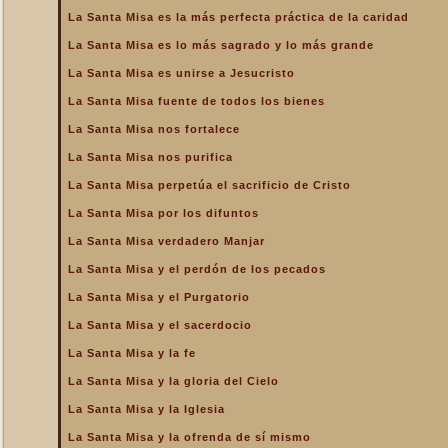
de la Iglesia
La Santa Misa es la más perfecta práctica de la caridad
La Santa Misa es la más
La Santa Misa es lo más sagrado y lo más grande
perfecta oración
La Santa Misa es unirse a Jesucristo
La Santa Misa es la más
perfecta práctica de la
La Santa Misa fuente de todos los bienes
caridad
La Santa Misa nos fortalece
La Santa Misa es lo más
sagrado y lo más grande
La Santa Misa nos purifica
La Santa Misa es medicina
La Santa Misa perpetúa el sacrificio de Cristo
La Santa Misa es unirse a
La Santa Misa por los difuntos
Jesucristo
La Santa Misa verdadero Manjar
La Santa Misa escuela de
amor
La Santa Misa y el perdón de los pecados
La Santa Misa escuela de
La Santa Misa y el Purgatorio
santidad
La Santa Misa y el sacerdocio
La Santa Misa fuente de
La Santa Misa y la fe
todos los bienes
La Santa Misa y la gloria del Cielo
La Santa Misa le da la
mayor gloria a Dios
La Santa Misa y la Iglesia
La Santa Misa nos enseña
La Santa Misa y la ofrenda de sí mismo
a cargar nuestra cruz