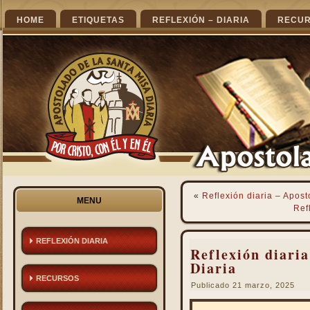
HOME
ETIQUETAS
REFLEXIÓN – DIARIA
RECU
«
Reflexión diaria – Apost
MENU
Ref
REFLEXIÓN DIARIA
Reflexión diaria
Diaria
RECURSOS
Publicado
21 marzo, 2025