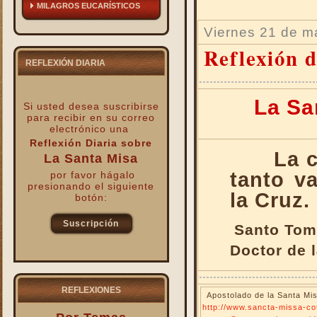
MILAGROS EUCARÍSTICOS
Viernes 21 de m
Reflexión d
REFLEXIÓN DIARIA
La San
Si usted desea suscribirse
para recibir
en su correo
electrónico una
Reflexión Diaria sobre
La c
La Santa Misa
tanto v
por favor hágalo
presionando el siguiente
la Cruz.
botón:
Suscripción
Santo Tom
Doctor de l
kk
REFLEXIONES
Apostolado de la Santa Mis
http://www.sancta-missa-cot