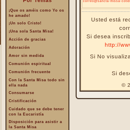
Por Temas
correo@sancta-missa-cotid
¡Que os améis como Yo os
he amado!
Usted está rec
¡Un solo Cristo!
cor
¡Una sola Santa Misa!
Si desea inscri
Acción de gracias
http://w
Adoración
Si No visuali
Amor sin medida
Comunión espiritual
Comunión frecuente
Si des
Con la Santa Misa todo sin
© 2
ella nada
Consumarse
Cristificación
Cuidado que se debe tener
con la Eucaristía
Disposición para asistir a
la Santa Misa