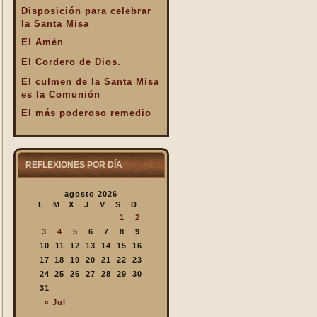
Disposición para celebrar
la Santa Misa
El Amén
El Cordero de Dios.
El culmen de la Santa Misa
es la Comunión
El más poderoso remedio
El Pan de la Palabra y el
Pan Eucarístico
El Pan nuestro de cada día.
REFLEXIONES POR DÍA
El silencio en la Santa
agosto 2026
Misa
L
M
X
J
V
S
D
El valor infinto de la Santa
1
2
Misa
3
4
5
6
7
8
9
En la Santa Misa Dios nos
10
11
12
13
14
15
16
da todo
17
18
19
20
21
22
23
24
25
26
27
28
29
30
En la Santa Misa la Iglesia
31
se ofrece a sí misma
« Jul
En la Santa Misa recibimos