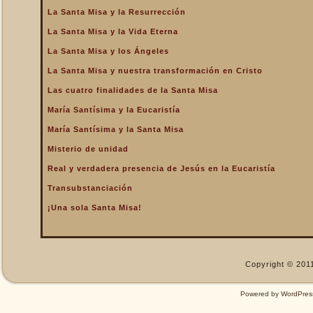
La Santa Misa y la Resurrección
La Santa Misa nos fortalece
La Santa Misa y la Vida Eterna
La Santa Misa nos libra del
infierno y nos da la
La Santa Misa y los Ángeles
salvación
La Santa Misa y nuestra transformación en Cristo
La Santa Misa nos purifica
Las cuatro finalidades de la Santa Misa
La Santa Misa perpetúa el
sacrificio de Cristo
María Santísima y la Eucaristía
La Santa Misa por los
María Santísima y la Santa Misa
difuntos
Misterio de unidad
La Santa Misa verdadero
Real y verdadera presencia de Jesús en la Eucaristía
descanso
Transubstanciación
La Santa Misa verdadero
Manjar
¡Una sola Santa Misa!
La Santa Misa verdadero
Pan del Cielo
La Santa Misa y el Cielo
Copyright © 2011
La Santa Misa y el Cielo
sobre la tierra
Powered by
WordPres
La Santa Misa y el Espíritu