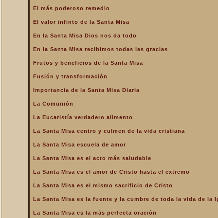
La Santa Misa alcanza el
El más poderoso remedio
mayor mérito
El valor infinto de la Santa Misa
La Santa Misa aumenta la
gloria a todos los santos
En la Santa Misa Dios nos da todo
del Cielo
En la Santa Misa recibimos todas las gracias
La Santa Misa centro y
culmen de la vida cristiana
Frutos y beneficios de la Santa Misa
La Santa Misa centro y raíz
Fusión y transformación
de la vida sacerdotal
Importancia de la Santa Misa Diaria
La Santa Misa Dominical
La Comunión
La Santa Misa es el acto
La Eucaristía verdadero alimento
más saludable
La Santa Misa centro y culmen de la vida cristiana
La Santa Misa es el amor
de Cristo hasta el extremo
La Santa Misa escuela de amor
La Santa Misa es el
La Santa Misa es el acto más saludable
compendio de todo lo
bueno que hay en la Iglesia
La Santa Misa es el amor de Cristo hasta el extremo
La Santa Misa es el mismo
La Santa Misa es el mismo sacrificio de Cristo
sacrificio de Cristo
La Santa Misa es la fuente y la cumbre de toda la vida de la I
La Santa Misa es la fuente
y la cumbre de toda la vida
La Santa Misa es la más perfecta oración