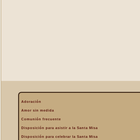
La Eucaristía enciende
nuestros corazones
La Eucaristía fuente de la
alegría cristiana
La Eucaristía fuente de la
gracia
La Eucaristía nos protege
La Eucaristía Pan de Vida
La Eucaristía Sacramento
de amor
La Eucaristía verdadero
alimento
La Eucaristía y la
Encarnación
La Eucaristía y la Pasión
Adoración
de Cristo
Amor sin medida
La Misa por encima de
Comunión frecuente
todo
Disposición para asistir a la Santa Misa
La Santa Misa a la hora de
la muerte
Disposición para celebrar la Santa Misa