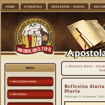
HOME
ETIQUETAS
REFLEXIÓN – DIARIA
RECU
«
Reflexión diaria – Apost
MENU
Ref
REFLEXIÓN DIARIA
Reflexión diaria
Diaria
RECURSOS
Publicado
31 diciembre, 2024