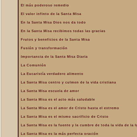
La Santa Misa alcanza el
El más poderoso remedio
mayor mérito
El valor infinto de la Santa Misa
La Santa Misa aumenta la
gloria a todos los santos
En la Santa Misa Dios nos da todo
del Cielo
En la Santa Misa recibimos todas las gracias
La Santa Misa centro y
culmen de la vida cristiana
Frutos y beneficios de la Santa Misa
La Santa Misa centro y raíz
Fusión y transformación
de la vida sacerdotal
Importancia de la Santa Misa Diaria
La Santa Misa Dominical
La Comunión
La Santa Misa es el acto
La Eucaristía verdadero alimento
más saludable
La Santa Misa centro y culmen de la vida cristiana
La Santa Misa es el amor
de Cristo hasta el extremo
La Santa Misa escuela de amor
La Santa Misa es el
La Santa Misa es el acto más saludable
compendio de todo lo
bueno que hay en la Iglesia
La Santa Misa es el amor de Cristo hasta el extremo
La Santa Misa es el mismo
La Santa Misa es el mismo sacrificio de Cristo
sacrificio de Cristo
La Santa Misa es la fuente y la cumbre de toda la vida de la I
La Santa Misa es la fuente
y la cumbre de toda la vida
La Santa Misa es la más perfecta oración