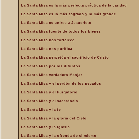
de la Iglesia
La Santa Misa es la más perfecta práctica de la caridad
La Santa Misa es la más
La Santa Misa es lo más sagrado y lo más grande
perfecta oración
La Santa Misa es unirse a Jesucristo
La Santa Misa es la más
perfecta práctica de la
La Santa Misa fuente de todos los bienes
caridad
La Santa Misa nos fortalece
La Santa Misa es lo más
sagrado y lo más grande
La Santa Misa nos purifica
La Santa Misa es medicina
La Santa Misa perpetúa el sacrificio de Cristo
La Santa Misa es unirse a
La Santa Misa por los difuntos
Jesucristo
La Santa Misa verdadero Manjar
La Santa Misa escuela de
amor
La Santa Misa y el perdón de los pecados
La Santa Misa escuela de
La Santa Misa y el Purgatorio
santidad
La Santa Misa y el sacerdocio
La Santa Misa fuente de
La Santa Misa y la fe
todos los bienes
La Santa Misa y la gloria del Cielo
La Santa Misa le da la
mayor gloria a Dios
La Santa Misa y la Iglesia
La Santa Misa nos enseña
La Santa Misa y la ofrenda de sí mismo
a cargar nuestra cruz