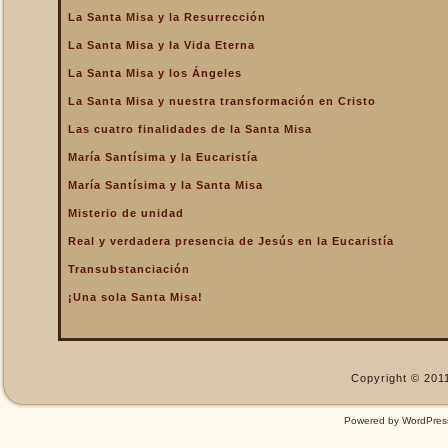
La Santa Misa y la Resurrección
La Santa Misa nos fortalece
La Santa Misa y la Vida Eterna
La Santa Misa nos libra del
infierno y nos da la
La Santa Misa y los Ángeles
salvación
La Santa Misa y nuestra transformación en Cristo
La Santa Misa nos purifica
Las cuatro finalidades de la Santa Misa
La Santa Misa perpetúa el
sacrificio de Cristo
María Santísima y la Eucaristía
La Santa Misa por los
María Santísima y la Santa Misa
difuntos
Misterio de unidad
La Santa Misa verdadero
Real y verdadera presencia de Jesús en la Eucaristía
descanso
Transubstanciación
La Santa Misa verdadero
Manjar
¡Una sola Santa Misa!
La Santa Misa verdadero
Pan del Cielo
La Santa Misa y el Cielo
Copyright © 2011
La Santa Misa y el Cielo
sobre la tierra
Powered by
WordPres
La Santa Misa y el Espíritu