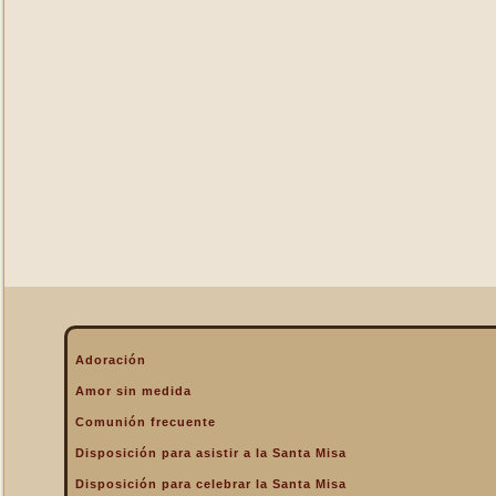
La Eucaristía enciende
nuestros corazones
La Eucaristía fuente de la
alegría cristiana
La Eucaristía fuente de la
gracia
La Eucaristía nos protege
La Eucaristía Pan de Vida
La Eucaristía Sacramento
de amor
La Eucaristía verdadero
alimento
La Eucaristía y la
Encarnación
La Eucaristía y la Pasión
Adoración
de Cristo
Amor sin medida
La Misa por encima de
Comunión frecuente
todo
Disposición para asistir a la Santa Misa
La Santa Misa a la hora de
la muerte
Disposición para celebrar la Santa Misa