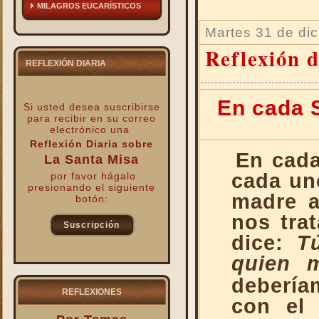
MILAGROS EUCARÍSTICOS
Martes 31 de di
Reflexión d
REFLEXIÓN DIARIA
En cada S
Si usted desea suscribirse
para recibir
en su correo
electrónico una
Reflexión Diaria sobre
En cada
La Santa Misa
cada un
por favor hágalo
presionando el siguiente
madre a
botón:
nos tra
Suscripción
dice:
T
kk
quien 
debería
REFLEXIONES
con el