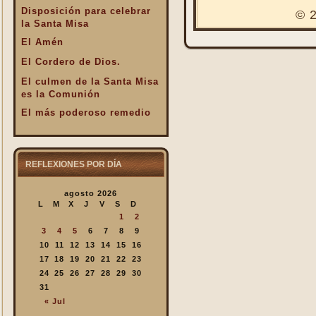
Disposición para celebrar
© 2
la Santa Misa
El Amén
El Cordero de Dios.
El culmen de la Santa Misa
es la Comunión
El más poderoso remedio
El Pan de la Palabra y el
Pan Eucarístico
El Pan nuestro de cada día.
REFLEXIONES POR DÍA
El silencio en la Santa
agosto 2026
Misa
L
M
X
J
V
S
D
El valor infinto de la Santa
1
2
Misa
3
4
5
6
7
8
9
En la Santa Misa Dios nos
10
11
12
13
14
15
16
da todo
17
18
19
20
21
22
23
24
25
26
27
28
29
30
En la Santa Misa la Iglesia
31
se ofrece a sí misma
« Jul
En la Santa Misa recibimos