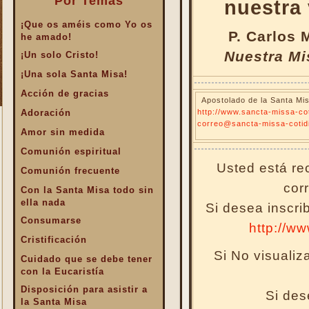
Por Temas
nuestra 
¡Que os améis como Yo os
P. Carlos 
he amado!
Nuestra Mi
¡Un solo Cristo!
¡Una sola Santa Misa!
Acción de gracias
Apostolado de la Santa Mis
Adoración
http://www.sancta-missa-cot
correo@sancta-missa-cotid
Amor sin medida
Comunión espiritual
Usted está rec
Comunión frecuente
cor
Con la Santa Misa todo sin
ella nada
Si desea inscri
Consumarse
http://w
Cristificación
Si No visuali
Cuidado que se debe tener
con la Eucaristía
Disposición para asistir a
Si des
la Santa Misa