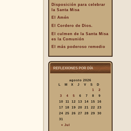
Disposición para celebrar
la Santa Misa
El Amén
El Cordero de Dios.
El culmen de la Santa Misa
es la Comunión
El más poderoso remedio
El Pan de la Palabra y el
Pan Eucarístico
El Pan nuestro de cada día.
REFLEXIONES POR DÍA
El silencio en la Santa
agosto 2026
Misa
L
M
X
J
V
S
D
El valor infinto de la Santa
1
2
Misa
3
4
5
6
7
8
9
En la Santa Misa Dios nos
10
11
12
13
14
15
16
da todo
17
18
19
20
21
22
23
24
25
26
27
28
29
30
En la Santa Misa la Iglesia
31
se ofrece a sí misma
« Jul
En la Santa Misa recibimos