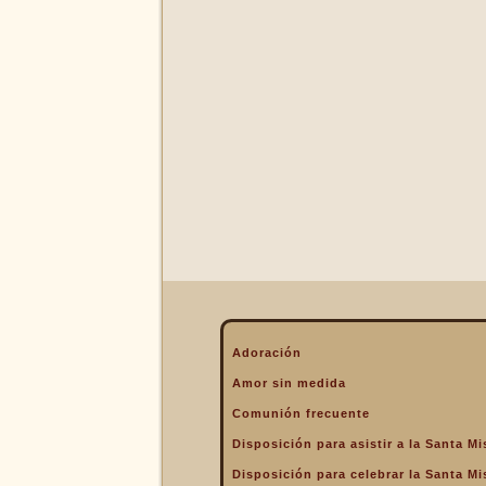
La Eucaristía enciende
nuestros corazones
La Eucaristía fuente de la
alegría cristiana
La Eucaristía fuente de la
gracia
La Eucaristía nos protege
La Eucaristía Pan de Vida
La Eucaristía Sacramento
de amor
La Eucaristía verdadero
alimento
La Eucaristía y la
Encarnación
La Eucaristía y la Pasión
Adoración
de Cristo
Amor sin medida
La Misa por encima de
Comunión frecuente
todo
Disposición para asistir a la Santa Mi
La Santa Misa a la hora de
la muerte
Disposición para celebrar la Santa Mi