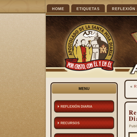
HOME
ETIQUETAS
REFLEXIÓN 
«
R
MENU
REFLEXIÓN DIARIA
Re
Di
RECURSOS
Publ