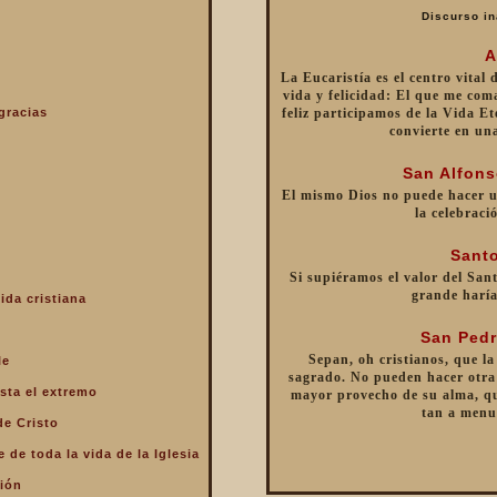
Discurso in
A
La Eucaristía es el centro vital
vida y felicidad: El que me com
gracias
feliz participamos de la Vida Et
convierte en un
San Alfons
El mismo Dios no puede hacer 
la celebraci
Santo
Si supiéramos el valor del Sant
grande haría
ida cristiana
San Pedr
Sepan, oh cristianos, que la
le
sagrado. No pueden hacer otra 
sta el extremo
mayor provecho de su alma, qu
tan a menu
de Cristo
 de toda la vida de la Iglesia
ción