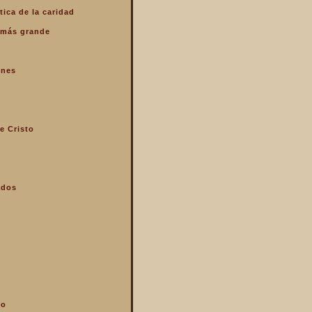
tica de la caridad
o más grande
enes
e Cristo
ados
mo