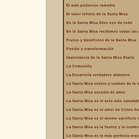
La Santa Misa alcanza el
El más poderoso remedio
mayor mérito
El valor infinto de la Santa Misa
La Santa Misa aumenta la
gloria a todos los santos
En la Santa Misa Dios nos da todo
del Cielo
En la Santa Misa recibimos todas las 
La Santa Misa centro y
culmen de la vida cristiana
Frutos y beneficios de la Santa Misa
La Santa Misa centro y raíz
Fusión y transformación
de la vida sacerdotal
Importancia de la Santa Misa Diaria
La Santa Misa Dominical
La Comunión
La Santa Misa es el acto
La Eucaristía verdadero alimento
más saludable
La Santa Misa centro y culmen de la v
La Santa Misa es el amor
de Cristo hasta el extremo
La Santa Misa escuela de amor
La Santa Misa es el
La Santa Misa es el acto más saludab
compendio de todo lo
bueno que hay en la Iglesia
La Santa Misa es el amor de Cristo ha
La Santa Misa es el mismo
La Santa Misa es el mismo sacrificio 
sacrificio de Cristo
La Santa Misa es la fuente y la cumbre
La Santa Misa es la fuente
y la cumbre de toda la vida
La Santa Misa es la más perfecta ora