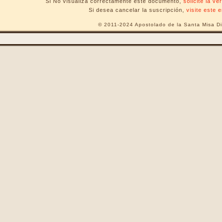
Si No visualiza correctamente este documento,
solicite la v
Si desea cancelar la suscripción,
visite este 
© 2011-2024 Apostolado de la Santa Misa Di