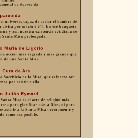
mundo.
augural de Aparecida
parecida
 del universo, capaz de saciar el hambre de
a vivirá por mi
. En ese banquete
(Jn 6,57)
erna y así, nuestra existencia cotidiana se
a Santa Misa prolongada.
o María de Ligorio
una acción más sagrada y más grande que
ón de una Santa Misa.
 Cura de Ars
o Sacrificio de la Misa, qué esfuerzo tan
mos por asistir a ella.
o Julián Eymard
 Santa Misa es el acto de religión más
cosa para glorificar más a Dios, ni para
e asistir a la Santa Misa devotamente y
do como sea posible.