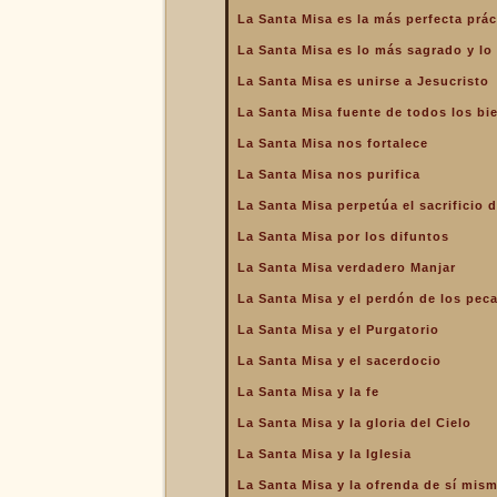
de la Iglesia
La Santa Misa es la más perfecta prác
La Santa Misa es la más
La Santa Misa es lo más sagrado y l
perfecta oración
La Santa Misa es unirse a Jesucristo
La Santa Misa es la más
perfecta práctica de la
La Santa Misa fuente de todos los bi
caridad
La Santa Misa nos fortalece
La Santa Misa es lo más
sagrado y lo más grande
La Santa Misa nos purifica
La Santa Misa es medicina
La Santa Misa perpetúa el sacrificio d
La Santa Misa es unirse a
La Santa Misa por los difuntos
Jesucristo
La Santa Misa verdadero Manjar
La Santa Misa escuela de
amor
La Santa Misa y el perdón de los pec
La Santa Misa escuela de
La Santa Misa y el Purgatorio
santidad
La Santa Misa y el sacerdocio
La Santa Misa fuente de
La Santa Misa y la fe
todos los bienes
La Santa Misa y la gloria del Cielo
La Santa Misa le da la
mayor gloria a Dios
La Santa Misa y la Iglesia
La Santa Misa nos enseña
La Santa Misa y la ofrenda de sí mis
a cargar nuestra cruz