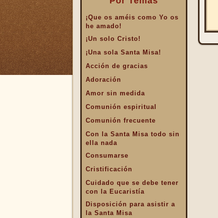
Por Temas
¡Que os améis como Yo os
he amado!
¡Un solo Cristo!
¡Una sola Santa Misa!
Acción de gracias
Adoración
Amor sin medida
Comunión espiritual
Comunión frecuente
Con la Santa Misa todo sin
ella nada
Consumarse
Cristificación
Cuidado que se debe tener
con la Eucaristía
Disposición para asistir a
la Santa Misa