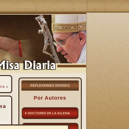
REFLEXIONES DIARIAS
ria
»
Por Autores
sa
DOCTORES DE LA IGLESIA
SANTOS