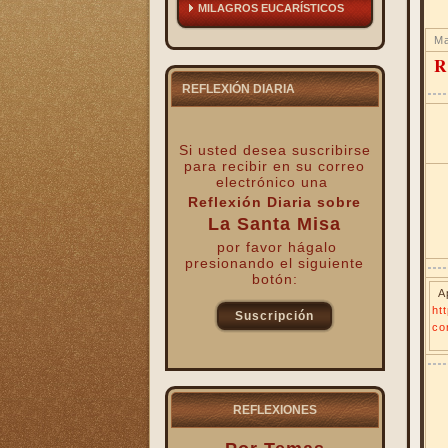
MILAGROS EUCARÍSTICOS
Ma
R
REFLEXIÓN DIARIA
Si usted desea suscribirse
para recibir
en su correo
electrónico una
Reflexión Diaria sobre
La Santa Misa
por favor hágalo
presionando el siguiente
botón:
A
ht
Suscripción
co
kk
REFLEXIONES