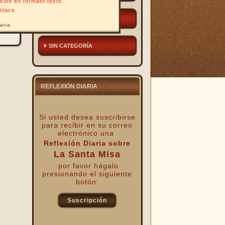
ersión en formato texto
.
enlace
.
OTROS
aria
SIN CATEGORÍA
REFLEXIÓN DIARIA
Si usted desea suscribirse
para recibir
en su correo
electrónico una
Reflexión Diaria sobre
La Santa Misa
por favor hágalo
presionando el siguiente
botón:
Suscripción
kk