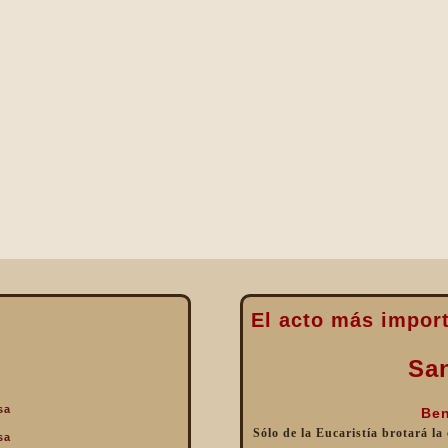
El acto más import
Sa
sa
Ben
Sólo de la Eucaristía brotará la
sa