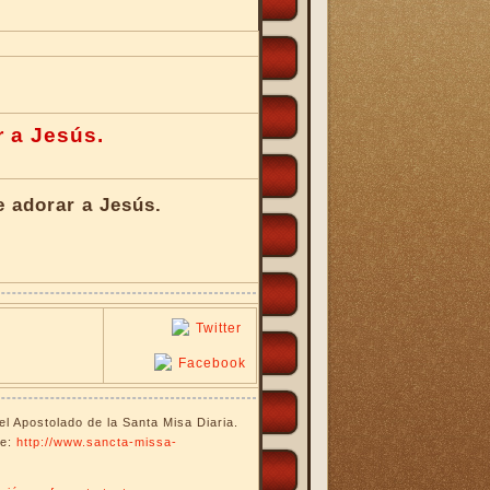
BEATOS
SIERVOS DE DIOS
 a Jesús.
PAPAS
e adorar a Jesús.
IGLESIA, DOCUMENTOS
CARDENALES
OBISPOS
VENERABLES
del Apostolado de la Santa Misa Diaria.
ce:
http://www.sancta-missa-
SACERDOTES