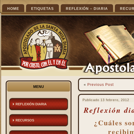
HOME
ETIQUETAS
REFLEXIÓN – DIARIA
RECU
«
Previous Post
MENU
Publicado
13 febrero, 2012
REFLEXIÓN DIARIA
Reflexión di
¿Cuáles son
RECURSOS
recibi