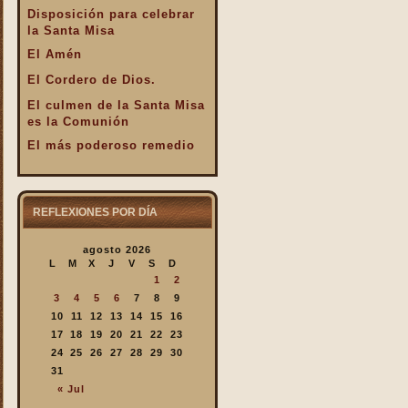
Disposición para celebrar
la Santa Misa
El Amén
El Cordero de Dios.
El culmen de la Santa Misa
es la Comunión
El más poderoso remedio
El Pan de la Palabra y el
Pan Eucarístico
El Pan nuestro de cada día.
REFLEXIONES POR DÍA
El silencio en la Santa
agosto 2026
Misa
L
M
X
J
V
S
D
El valor infinto de la Santa
1
2
Misa
3
4
5
6
7
8
9
En la Santa Misa Dios nos
10
11
12
13
14
15
16
da todo
17
18
19
20
21
22
23
24
25
26
27
28
29
30
En la Santa Misa la Iglesia
31
se ofrece a sí misma
« Jul
En la Santa Misa recibimos