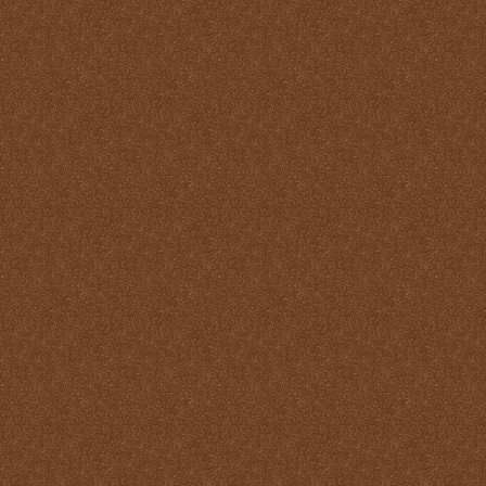
Santo
La Santa Misa y el Martirio
La Santa Misa y el perdón
de los pecados
La Santa Misa y el
Purgatorio
La Santa Misa y el Reino
de Dios
La Santa Misa y el
sacerdocio
La Santa Misa y la cruz
La Santa Misa y la familia
La Santa Misa y la fe
La Santa Misa y la gloria
del Cielo
La Santa Misa y la Iglesia
La Santa Misa y la Justicia
Divina
La Santa Misa y la labor