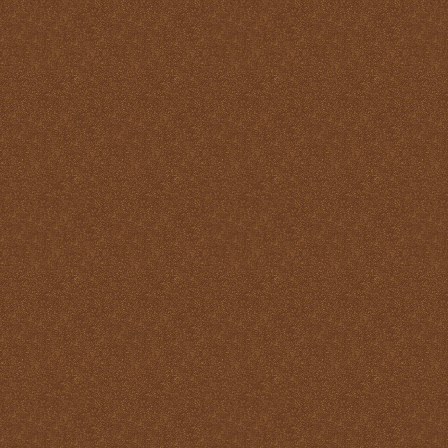
Reparación
Ser Eucaristía
Sin etiqueta
Transubstanciación
Un milagro de amor