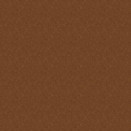
Misa
Nuestra vida debe ser una
Santa Misa prolongada
Nuestro sacrificio se
transforma en el sacrificio
de Cristo
Ofertorio
Participación
Partícipes de la naturaleza
divina
Petición y acción de
gracias
Plegarias Eucarísticas
Por Cristo con Él y en Él
Preparación para la Santa
Misa
Real y verdadera presencia
de Jesús en la Eucaristía
remotepost@sancta-missa-
cotidiana.org