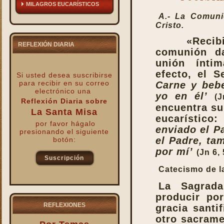
MILAGROS EUCARÍSTICOS
A.- La Comuni
Cristo.
«Reci
REFLEXIÓN DIARIA
comunión da
unión ínti
efecto, el 
Si usted desea suscribirse
para recibir
en su correo
Carne y beb
electrónico una
yo en él’
(J
Reflexión Diaria sobre
encuentra su
La Santa Misa
eucarístico
por favor hágalo
enviado el Pa
presionando el siguiente
el Padre, ta
botón:
por mí’
(Jn 6, 
Suscripción
Catecismo de la
kk
La Sagrada
producir po
REFLEXIONES
gracia santi
otro sacrame