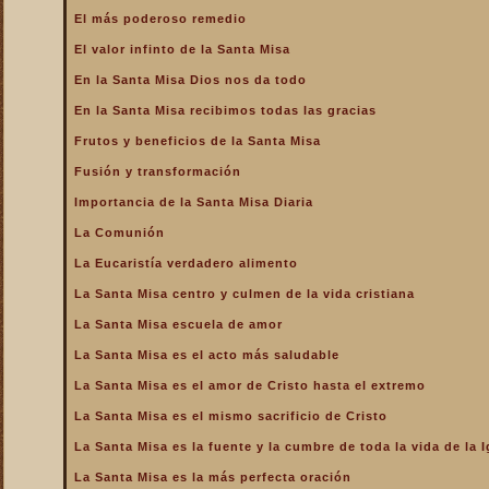
La Santa Misa alcanza el
El más poderoso remedio
mayor mérito
El valor infinto de la Santa Misa
La Santa Misa aumenta la
gloria a todos los santos
En la Santa Misa Dios nos da todo
del Cielo
En la Santa Misa recibimos todas las gracias
La Santa Misa centro y
culmen de la vida cristiana
Frutos y beneficios de la Santa Misa
La Santa Misa centro y raíz
Fusión y transformación
de la vida sacerdotal
Importancia de la Santa Misa Diaria
La Santa Misa Dominical
La Comunión
La Santa Misa es el acto
La Eucaristía verdadero alimento
más saludable
La Santa Misa centro y culmen de la vida cristiana
La Santa Misa es el amor
de Cristo hasta el extremo
La Santa Misa escuela de amor
La Santa Misa es el
La Santa Misa es el acto más saludable
compendio de todo lo
bueno que hay en la Iglesia
La Santa Misa es el amor de Cristo hasta el extremo
La Santa Misa es el mismo
La Santa Misa es el mismo sacrificio de Cristo
sacrificio de Cristo
La Santa Misa es la fuente y la cumbre de toda la vida de la I
La Santa Misa es la fuente
y la cumbre de toda la vida
La Santa Misa es la más perfecta oración