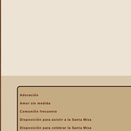
La Eucaristía enciende
nuestros corazones
La Eucaristía fuente de la
alegría cristiana
La Eucaristía fuente de la
gracia
La Eucaristía nos protege
La Eucaristía Pan de Vida
La Eucaristía Sacramento
de amor
La Eucaristía verdadero
alimento
La Eucaristía y la
Encarnación
La Eucaristía y la Pasión
Adoración
de Cristo
Amor sin medida
La Misa por encima de
Comunión frecuente
todo
Disposición para asistir a la Santa Misa
La Santa Misa a la hora de
la muerte
Disposición para celebrar la Santa Misa