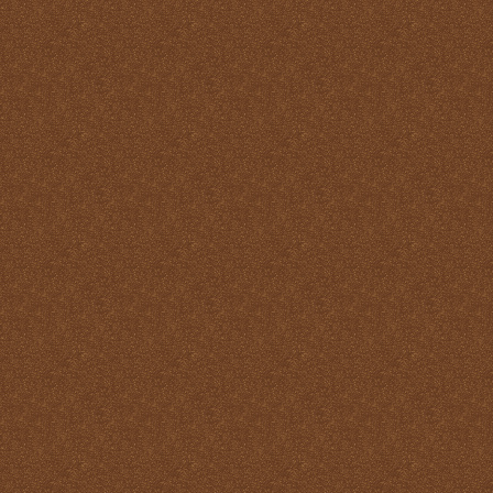
Pastoral
La Santa Misa y la ofrenda
de sí mismo
La Santa Misa y la Palabra
de Dios
La Santa Misa y la pureza
La Santa Misa y la
Resurrección
La Santa Misa y la salud
del alma y del cuerpo
La Santa Misa y la salud
del alma y del cuerpo
La Santa Misa y la
salvación de mundo
La Santa Misa y la santidad
La Santa Misa y la tibieza.
La Santa Misa y la unidad
La Santa Misa y la Vida
Eterna
La Santa Misa y las