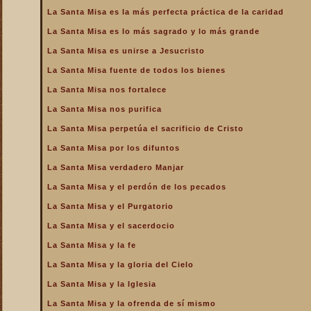
de la Iglesia
La Santa Misa es la más perfecta práctica de la caridad
La Santa Misa es la más
La Santa Misa es lo más sagrado y lo más grande
perfecta oración
La Santa Misa es unirse a Jesucristo
La Santa Misa es la más
perfecta práctica de la
La Santa Misa fuente de todos los bienes
caridad
La Santa Misa nos fortalece
La Santa Misa es lo más
sagrado y lo más grande
La Santa Misa nos purifica
La Santa Misa es medicina
La Santa Misa perpetúa el sacrificio de Cristo
La Santa Misa es unirse a
La Santa Misa por los difuntos
Jesucristo
La Santa Misa verdadero Manjar
La Santa Misa escuela de
amor
La Santa Misa y el perdón de los pecados
La Santa Misa escuela de
La Santa Misa y el Purgatorio
santidad
La Santa Misa y el sacerdocio
La Santa Misa fuente de
La Santa Misa y la fe
todos los bienes
La Santa Misa y la gloria del Cielo
La Santa Misa le da la
mayor gloria a Dios
La Santa Misa y la Iglesia
La Santa Misa nos enseña
La Santa Misa y la ofrenda de sí mismo
a cargar nuestra cruz