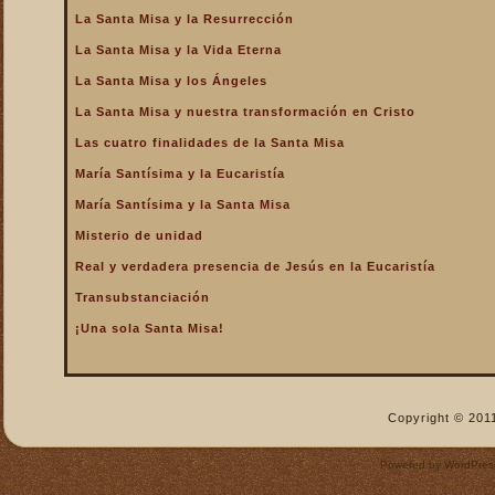
La Santa Misa y la Resurrección
La Santa Misa nos fortalece
La Santa Misa y la Vida Eterna
La Santa Misa nos libra del
infierno y nos da la
La Santa Misa y los Ángeles
salvación
La Santa Misa y nuestra transformación en Cristo
La Santa Misa nos purifica
Las cuatro finalidades de la Santa Misa
La Santa Misa perpetúa el
sacrificio de Cristo
María Santísima y la Eucaristía
La Santa Misa por los
María Santísima y la Santa Misa
difuntos
Misterio de unidad
La Santa Misa verdadero
Real y verdadera presencia de Jesús en la Eucaristía
descanso
Transubstanciación
La Santa Misa verdadero
Manjar
¡Una sola Santa Misa!
La Santa Misa verdadero
Pan del Cielo
La Santa Misa y el Cielo
Copyright © 2011
La Santa Misa y el Cielo
sobre la tierra
Powered by
WordPres
La Santa Misa y el Espíritu