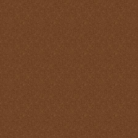
virtudes
La Santa Misa y los
Ángeles
La Santa Misa y los Santos
La Santa Misa y nuestra
transformación en Cristo
La suprema adoración
Las cuatro finalidades de
la Santa Misa
María Santísima y la
Eucaristía
María Santísima y la Santa
Misa
Misas Gregorianas
Misterio de unidad
Necesidad de aprender lo
que es la Santa Misa
No hay cosa que más odie
el demonio que la Santa